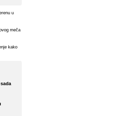
terenu u
i ovog meča
enje kako
 sada
u