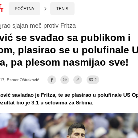
POČETNA
TENIS
grao sjajan meč protiv Fritza
ić se svađao sa publikom i
om, plasirao se u polufinale 
, pa plesom nasmijao sve!
:17,
Esmer Oštraković
2
vić savladao je Fritza, te se plasirao u polufinale US O
zultat bio je 3:1 u setovima za Srbina.