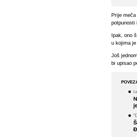
Prije meča 
potpunosti 
Ipak, ono š
u kojima je 
Još jednom
bi upisao p
POVEZ
L
N
j
"D
Š
Đ