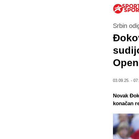
Srbin odi
Đokov
sudij
Opena
03.09.25. - 07
Novak Đoko
konačan re