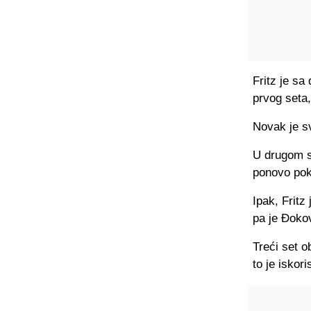
Fritz je sa
prvog seta, 
Novak je sv
U drugom se
ponovo pok
Ipak, Fritz
pa je Đokov
Treći set o
to je iskori