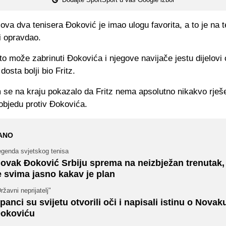
ova dva tenisera Đoković je imao ulogu favorita, a to je na 
i opravdao.
to može zabrinuti Đokovića i njegove navijače jestu dijelov
dosta bolji bio Fritz.
 se na kraju pokazalo da Fritz nema apsolutno nikakvo rješ
objedu protiv Đokovića.
ANO
egenda svjetskog tenisa
ovak Đoković Srbiju sprema na neizbježan trenutak,
e svima jasno kakav je plan
ržavni neprijatelj"
panci su svijetu otvorili oči i napisali istinu o Novak
okoviću