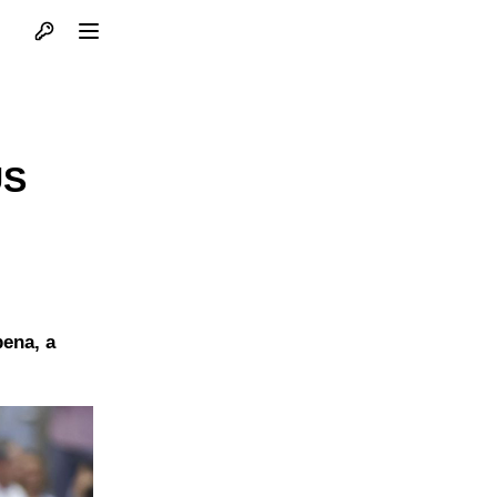
Otvori profil
Otvori meni
US
pena, a