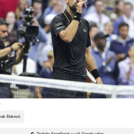
A
vak Đoković
Dodajte SportSport u vaš Google izbor