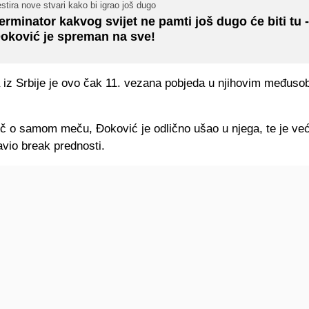
stira nove stvari kako bi igrao još dugo
erminator kakvog svijet ne pamti još dugo će biti tu 
oković je spreman na sve!
a iz Srbije je ovo čak 11. vezana pobjeda u njihovim međuso
ječ o samom meču, Đoković je odlično ušao u njega, te je ve
vio break prednosti.