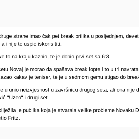
 druge strane imao čak pet break prilika u posljednjem, dev
ali nije to uspio iskorisititi.
e to na kraju kaznio, te je dobio prvi set sa 6:3.
tu Novaj je morao da spašava break lopte i to u tri navrata, 
azao kakav je teniser, te je u sedmom gemu stigao do brea
 je u unio neizvjesnost u završnicu drugog seta, ali ona nije d
ić "Uzeo" i drugi set.
bilježila je publika koja je stvarala velike probleme Novaku 
stio Fritz.