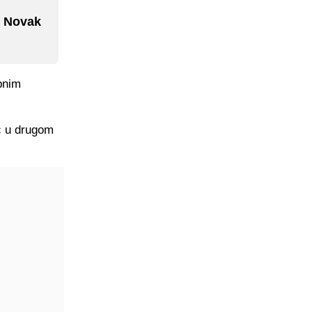
- Novak
bnim
ć u drugom