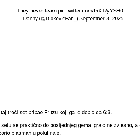
They never learn.
pic.twitter.com/I5XfRyYSH0
September 3, 2025
— Danny (@DjokovicFan_)
taj treći set pripao Fritzu koji ga je dobio sa 6:3.
setu se praktično do posljednjeg gema igralo neizvjesno, a 
orio plasman u polufinale.