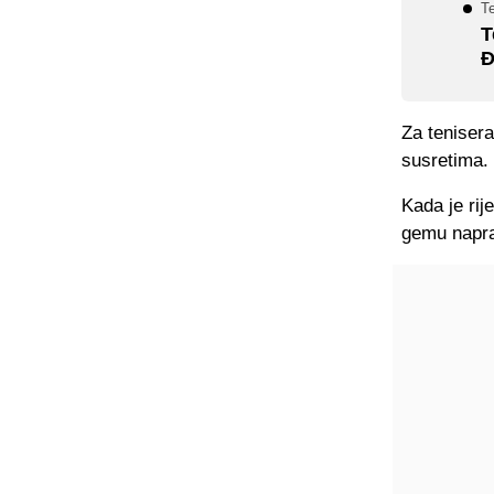
Te
T
Đ
Za teniser
susretima.
Kada je ri
gemu napra