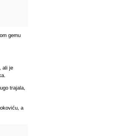
etom gemu
ali je
ka.
ugo trajala,
Đokoviću, a