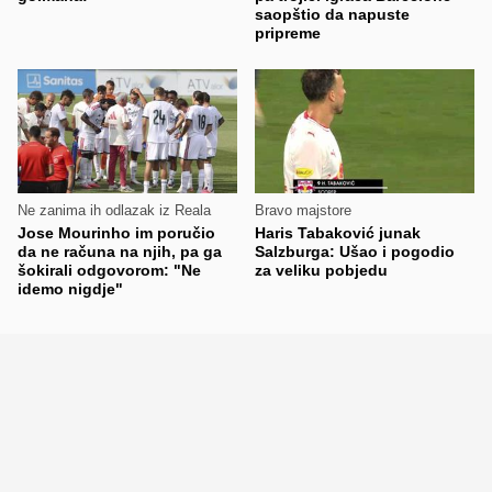
saopštio da napuste
pripreme
Ne zanima ih odlazak iz Reala
Bravo majstore
Jose Mourinho im poručio
Haris Tabaković junak
da ne računa na njih, pa ga
Salzburga: Ušao i pogodio
šokirali odgovorom: "Ne
za veliku pobjedu
idemo nigdje"