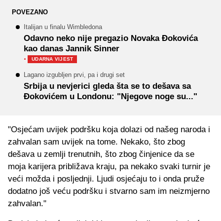
POVEZANO
Italijan u finalu Wimbledona
Odavno neko nije pregazio Novaka Đokovića
kao danas Jannik Sinner
·
UDARNA VIJEST
Lagano izgubljen prvi, pa i drugi set
Srbija u nevjerici gleda šta se to dešava sa
Đokovićem u Londonu: "Njegove noge su..."
"Osjećam uvijek podršku koja dolazi od našeg naroda i
zahvalan sam uvijek na tome. Nekako, što zbog
dešava u zemlji trenutnih, što zbog činjenice da se
moja karijera približava kraju, pa nekako svaki turnir je
veći možda i posljednji. Ljudi osjećaju to i onda pruže
dodatno još veću podršku i stvarno sam im neizmjerno
zahvalan."