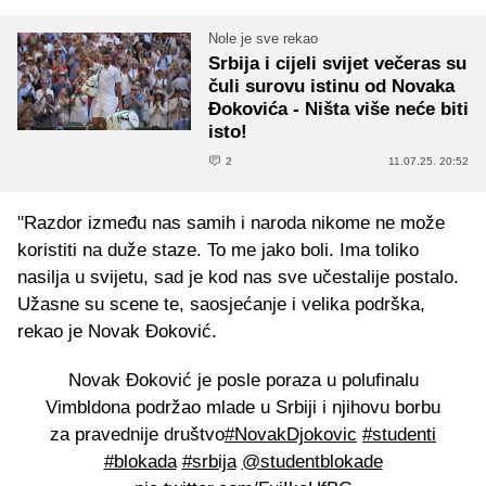
Nole je sve rekao
Srbija i cijeli svijet večeras su
čuli surovu istinu od Novaka
Đokovića - Ništa više neće biti
isto!
2
11.07.25. 20:52
"Razdor između nas samih i naroda nikome ne može
koristiti na duže staze. To me jako boli. Ima toliko
nasilja u svijetu, sad je kod nas sve učestalije postalo.
Užasne su scene te, saosjećanje i velika podrška,
rekao je Novak Đoković.
Novak Đoković je posle poraza u polufinalu
Vimbldona podržao mlade u Srbiji i njihovu borbu
za pravednije društvo
#NovakDjokovic
#studenti
#blokada
#srbija
@studentblokade