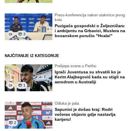
Press-konferencija nakon utakmice prvog
kola
Puzigaća gospodski o Željezničaru
i ambijentu na Grbavici, Muslera na
3
bosanskom poručio "Hvala!"
NAJČITANIJE IZ KATEGORIJE
Prelijepe scene u Perthu
Igrači Juventusa su shvatili ko je
Kerim Alajbegović kada su stigli na
aerodrom u Australiji
1
Odluka je pala
Sapunici je došao kraj: Rodri
večeras objavio gdje nastavlja
karijeru!
2