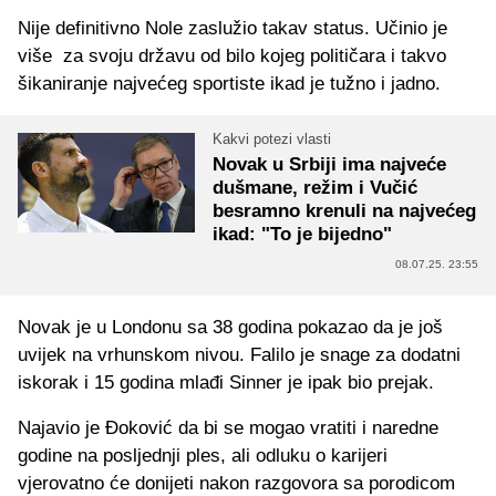
Nije definitivno Nole zaslužio takav status. Učinio je
više za svoju državu od bilo kojeg političara i takvo
šikaniranje najvećeg sportiste ikad je tužno i jadno.
Kakvi potezi vlasti
Novak u Srbiji ima najveće
dušmane, režim i Vučić
besramno krenuli na najvećeg
ikad: "To je bijedno"
08.07.25. 23:55
Novak je u Londonu sa 38 godina pokazao da je još
uvijek na vrhunskom nivou. Falilo je snage za dodatni
iskorak i 15 godina mlađi Sinner je ipak bio prejak.
Najavio je Đoković da bi se mogao vratiti i naredne
godine na posljednji ples, ali odluku o karijeri
vjerovatno će donijeti nakon razgovora sa porodicom