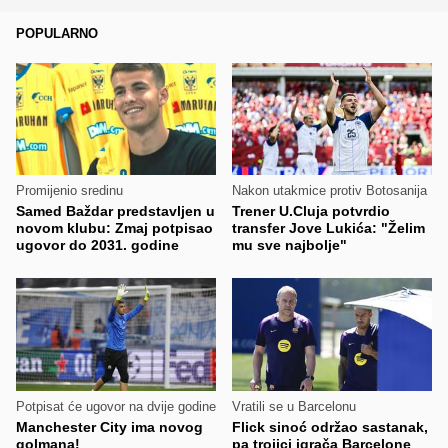
POPULARNO
Promijenio sredinu
Nakon utakmice protiv Botosanija
Samed Baždar predstavljen u
Trener U.Cluja potvrdio
novom klubu: Zmaj potpisao
transfer Jove Lukića: "Želim
ugovor do 2031. godine
mu sve najbolje"
Potpisat će ugovor na dvije godine
Vratili se u Barcelonu
Manchester City ima novog
Flick sinoć održao sastanak,
golmana!
pa trojici igrača Barcelone