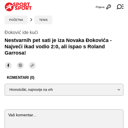
Prijava
Otvori profi
Ot
POČETNA
TENIS
Đoković ide kući
Nestvarnih pet sati je iza Novaka Đokovića -
Najveći ikad vodio 2:0, ali ispao s Roland
Garrosa!
KOMENTARI (0)
Sortiraj
Komentar