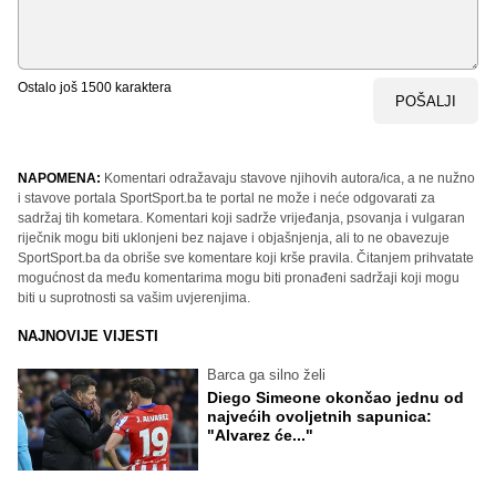
Ostalo još
1500
karaktera
POŠALJI
NAPOMENA:
Komentari odražavaju stavove njihovih autora/ica, a ne nužno
i stavove portala SportSport.ba te portal ne može i neće odgovarati za
sadržaj tih kometara. Komentari koji sadrže vrijeđanja, psovanja i vulgaran
riječnik mogu biti uklonjeni bez najave i objašnjenja, ali to ne obavezuje
SportSport.ba da obriše sve komentare koji krše pravila. Čitanjem prihvatate
mogućnost da među komentarima mogu biti pronađeni sadržaji koji mogu
biti u suprotnosti sa vašim uvjerenjima.
NAJNOVIJE VIJESTI
Barca ga silno želi
Diego Simeone okončao jednu od
najvećih ovoljetnih sapunica:
"Alvarez će..."