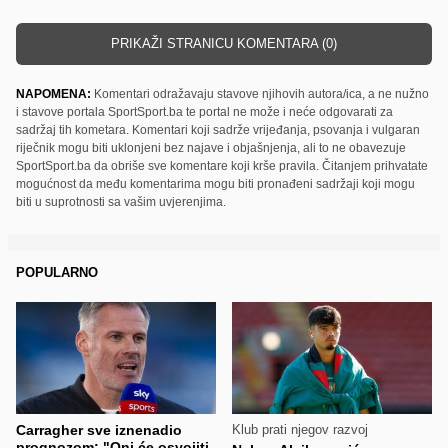
PRIKAŽI STRANICU KOMENTARA (0)
NAPOMENA:
Komentari odražavaju stavove njihovih autora/ica, a ne nužno
i stavove portala SportSport.ba te portal ne može i neće odgovarati za
sadržaj tih kometara. Komentari koji sadrže vrijeđanja, psovanja i vulgaran
riječnik mogu biti uklonjeni bez najave i objašnjenja, ali to ne obavezuje
SportSport.ba da obriše sve komentare koji krše pravila. Čitanjem prihvatate
mogućnost da među komentarima mogu biti pronađeni sadržaji koji mogu
biti u suprotnosti sa vašim uvjerenjima.
POPULARNO
Carragher sve iznenadio
Klub prati njegov razvoj
prognozom: "Oni će osvojiti