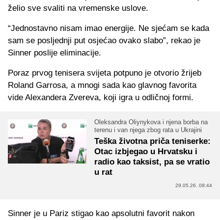
želio sve svaliti na vremenske uslove.
“Jednostavno nisam imao energije. Ne sjećam se kada
sam se posljednji put osjećao ovako slabo”, rekao je
Sinner poslije eliminacije.
Poraz prvog tenisera svijeta potpuno je otvorio žrijeb
Roland Garrosa, a mnogi sada kao glavnog favorita
vide Alexandera Zvereva, koji igra u odličnoj formi.
Oleksandra Oliynykova i njena borba na
terenu i van njega zbog rata u Ukrajini
Teška životna priča teniserke:
Otac izbjegao u Hrvatsku i
radio kao taksist, pa se vratio
u rat
29.05.26. 08:44
Sinner je u Pariz stigao kao apsolutni favorit nakon