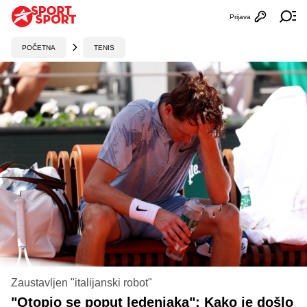
Prijava
Otvori profi
Ot
POČETNA
TENIS
Zaustavljen "italijanski robot"
"Otopio se poput ledenjaka": Kako je došlo