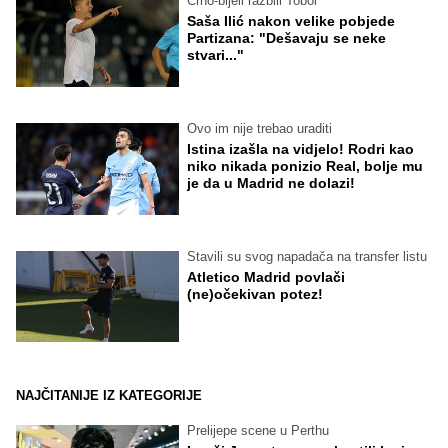
Crno-bijeli razbili Tobol
Saša Ilić nakon velike pobjede
Partizana: "Dešavaju se neke
stvari..."
Ovo im nije trebao uraditi
Istina izašla na vidjelo! Rodri kao
niko nikada ponizio Real, bolje mu
je da u Madrid ne dolazi!
Stavili su svog napadača na transfer listu
Atletico Madrid povlači
(ne)očekivan potez!
NAJČITANIJE IZ KATEGORIJE
Prelijepe scene u Perthu