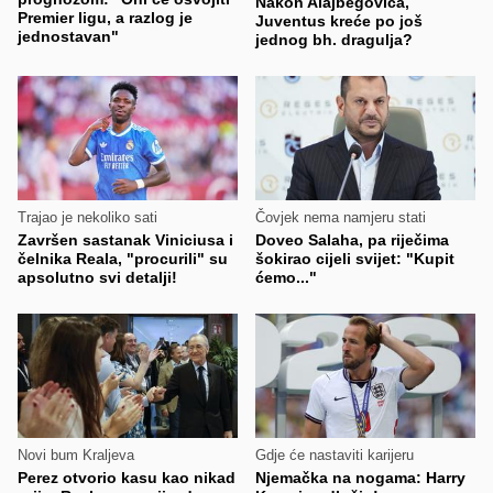
Nakon Alajbegovića,
Premier ligu, a razlog je
Juventus kreće po još
jednostavan"
jednog bh. dragulja?
Trajao je nekoliko sati
Čovjek nema namjeru stati
Završen sastanak Viniciusa i
Doveo Salaha, pa riječima
čelnika Reala, "procurili" su
šokirao cijeli svijet: "Kupit
apsolutno svi detalji!
ćemo..."
Novi bum Kraljeva
Gdje će nastaviti karijeru
Perez otvorio kasu kao nikad
Njemačka na nogama: Harry