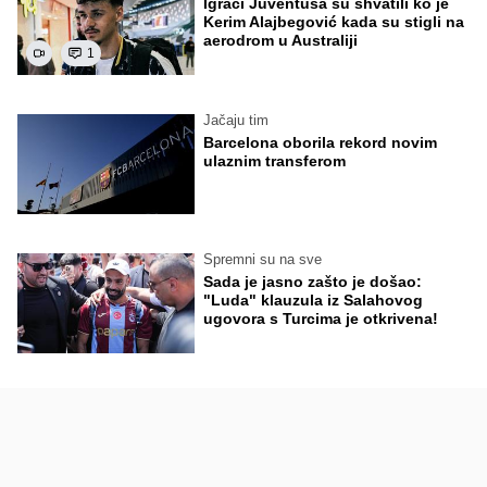
Igrači Juventusa su shvatili ko je
Kerim Alajbegović kada su stigli na
aerodrom u Australiji
1
Jačaju tim
Barcelona oborila rekord novim
ulaznim transferom
Spremni su na sve
Sada je jasno zašto je došao:
"Luda" klauzula iz Salahovog
ugovora s Turcima je otkrivena!