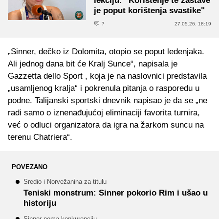
lekciju: "Korištenje te zastave
je poput korištenja svastike"
7
27.05.26. 18:19
„Sinner, dečko iz Dolomita, otopio se poput ledenjaka.
Ali jednog dana bit će Kralj Sunce“, napisala je
Gazzetta dello Sport , koja je na naslovnici predstavila
„usamljenog kralja“ i pokrenula pitanja o rasporedu u
podne. Talijanski sportski dnevnik napisao je da se „ne
radi samo o iznenađujućoj eliminaciji favorita turnira,
već o odluci organizatora da igra na žarkom suncu na
terenu Chatriera“.
POVEZANO
Sredio i Norvežanina za titulu
Teniski monstrum: Sinner pokorio Rim i ušao u
historiju
Sinner nema konkurenciju