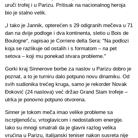
uruči trofej i u Parizu. Pritisak na nacionalnog heroja
bio je stalno velik.
„I tako je Jannik, opterećen s 29 odigranih mečeva u 71
dan na dvije podloge i dva kontinenta, sletio u Bois de
Boulogne“, napisao je Corriere della Sera: "Na podlozi
koja se razlikuje od ostalih i s formatom – na pet
setova – koji mu ponekad stvara probleme."
Gorki kraj Sinnerove borbe za naslov u Parizu dobro je
poznat, a to je turniru dalo potpuno novu dinamiku. Od
svih sudionika trećeg kruga, samo je rekorder Novak
Đoković (24 naslova) već držao Grand Slam trofeje –
utrka je ponovno potpuno otvorena.
Sinner je tokom meča imao velike probleme sa
iscrpljenošću, vrtoglavicom i nedostatkom energije.
Iako su mnogi smatrali da je glavni razlog velika
vrućina u Parizu, italijanski teniser nakon susreta nije