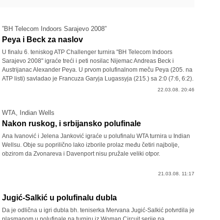
”BH Telecom Indoors Sarajevo 2008”
Peya i Beck za naslov
U finalu 6. teniskog ATP Challenger turnira "BH Telecom Indoors
Sarajevo 2008" igraće treći i peti nosilac Nijemac Andreas Beck i
Austrijanac Alexander Peya. U prvom polufinalnom meču Peya (205. na
ATP listi) savladao je Francuza Garyja Lugassyja (215.) sa 2:0 (7:6, 6:2).
22.03.08. 20:46
WTA, Indian Wells
Nakon ruskog, i srbijansko polufinale
Ana Ivanović i Jelena Janković igraće u polufinalu WTA turnira u Indian
Wellsu. Obje su poprilično lako izborile prolaz među četiri najbolje,
obzirom da Zvonareva i Davenport nisu pružale veliki otpor.
21.03.08. 11:17
Jugić-Salkić u polufinalu dubla
Da je odlična u igri dubla bh. teniserka Mervana Jugić-Salkić potvrdila je
plasmanom u polufinale na turniru iz Woman Circuit serije na