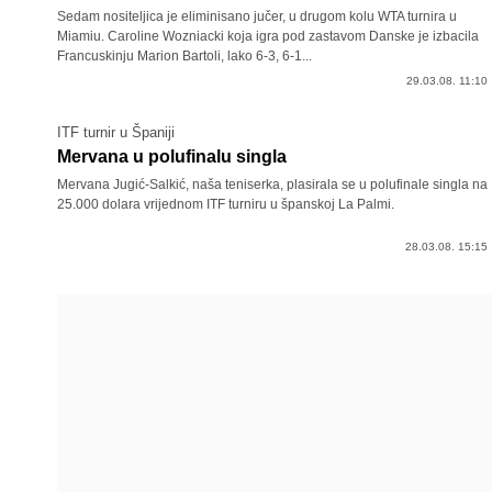
Sedam nositeljica je eliminisano jučer, u drugom kolu WTA turnira u
Miamiu. Caroline Wozniacki koja igra pod zastavom Danske je izbacila
Francuskinju Marion Bartoli, lako 6-3, 6-1...
29.03.08. 11:10
ITF turnir u Španiji
Mervana u polufinalu singla
Mervana Jugić-Salkić, naša teniserka, plasirala se u polufinale singla na
25.000 dolara vrijednom ITF turniru u španskoj La Palmi.
28.03.08. 15:15