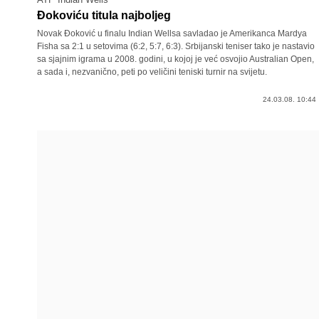
Đokoviću titula najboljeg
Novak Đoković u finalu Indian Wellsa savladao je Amerikanca Mardya
Fisha sa 2:1 u setovima (6:2, 5:7, 6:3). Srbijanski teniser tako je nastavio
sa sjajnim igrama u 2008. godini, u kojoj je već osvojio Australian Open,
a sada i, nezvanično, peti po veličini teniski turnir na svijetu.
24.03.08. 10:44