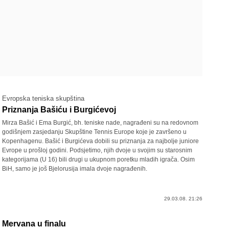
Evropska teniska skupština
Priznanja Bašiću i Burgićevoj
Mirza Bašić i Ema Burgić, bh. teniske nade, nagrađeni su na redovnom
godišnjem zasjedanju Skupštine Tennis Europe koje je završeno u
Kopenhagenu. Bašić i Burgićeva dobili su priznanja za najbolje juniore
Evrope u prošloj godini. Podsjetimo, njih dvoje u svojim su starosnim
kategorijama (U 16) bili drugi u ukupnom poretku mladih igrača. Osim
BiH, samo je još Bjelorusija imala dvoje nagrađenih.
29.03.08. 21:26
Mervana u finalu