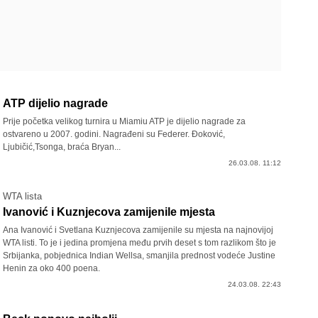
ATP dijelio nagrade
Prije početka velikog turnira u Miamiu ATP je dijelio nagrade za
ostvareno u 2007. godini. Nagrađeni su Federer. Đoković,
Ljubičić,Tsonga, braća Bryan...
26.03.08. 11:12
WTA lista
Ivanović i Kuznjecova zamijenile mjesta
Ana Ivanović i Svetlana Kuznjecova zamijenile su mjesta na najnovijoj
WTA listi. To je i jedina promjena među prvih deset s tom razlikom što je
Srbijanka, pobjednica Indian Wellsa, smanjila prednost vodeće Justine
Henin za oko 400 poena.
24.03.08. 22:43