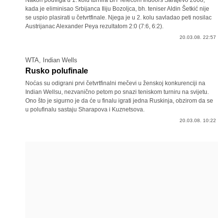
Nakon podviga u 1. kolu turnira BH Telecom Indoors Sarajevo 2008,
kada je eliminisao Srbijanca Iliju Bozoljca, bh. teniser Aldin Šetkić nije
se uspio plasirati u četvrtfinale. Njega je u 2. kolu savladao peti nosilac
Austrijanac Alexander Peya rezultatom 2:0 (7:6, 6:2).
20.03.08. 22:57
WTA, Indian Wells
Rusko polufinale
Noćas su odigrani prvi četvrtfinalni mečevi u ženskoj konkurenciji na
Indian Wellsu, nezvanično petom po snazi teniskom turniru na svijetu.
Ono što je sigurno je da će u finalu igrati jedna Ruskinja, obzirom da se
u polufinalu sastaju Sharapova i Kuznetsova.
20.03.08. 10:22