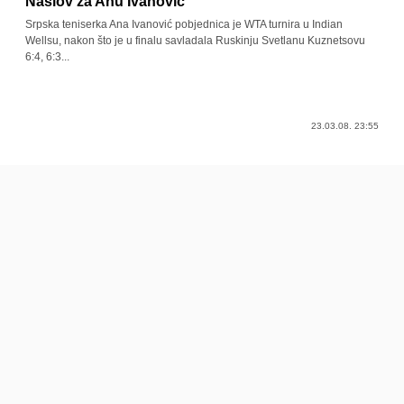
Naslov za Anu Ivanović
Srpska teniserka Ana Ivanović pobjednica je WTA turnira u Indian
Wellsu, nakon što je u finalu savladala Ruskinju Svetlanu Kuznetsovu
6:4, 6:3...
23.03.08. 23:55