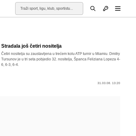
Otvori profil
Pretraga
Otvori
Stradala još četiri nositelja
Četiri nositelja su zaustavljena u trećem kolu ATP turnir u Miamiu. Dmitry
Tursunov je u tri seta pobjedio 32. nositelja, Španca Feliziana Lopeza 4-
6, 6-3, 6-4.
31.03.08. 13:20