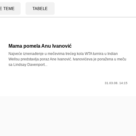
E TEME
TABELE
Mama pomela Anu Ivanović
Najveće iznenađenje u mečevima trećeg kola WTA turnira u Indian
Wellsu predstavlja poraz Ane Ivanović. Ivanovićeva je poražena u meču
sa Lindsay Davenport...
31.03.08. 14:15