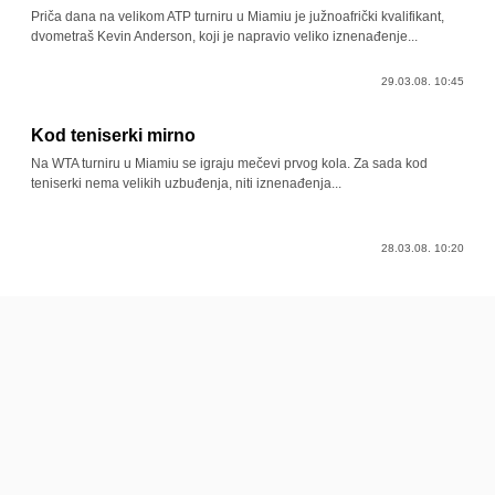
Priča dana na velikom ATP turniru u Miamiu je južnoafrički kvalifikant,
dvometraš Kevin Anderson, koji je napravio veliko iznenađenje...
29.03.08. 10:45
Kod teniserki mirno
Na WTA turniru u Miamiu se igraju mečevi prvog kola. Za sada kod
teniserki nema velikih uzbuđenja, niti iznenađenja...
28.03.08. 10:20