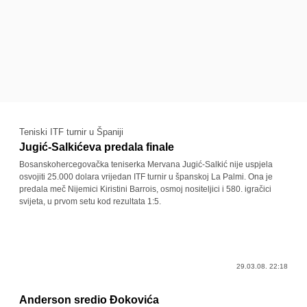
Teniski ITF turnir u Španiji
Jugić-Salkićeva predala finale
Bosanskohercegovačka teniserka Mervana Jugić-Salkić nije uspjela
osvojiti 25.000 dolara vrijedan ITF turnir u španskoj La Palmi. Ona je
predala meč Nijemici Kiristini Barrois, osmoj nositeljici i 580. igračici
svijeta, u prvom setu kod rezultata 1:5.
29.03.08. 22:18
Anderson sredio Đokovića