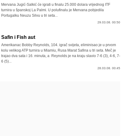
Mervana Jugić-Salkić će igrati u finalu 25.000 dolara vrijednog ITF
turnira u španskoj La Palmi. U polufinalu je Mervana pobjedila
Portugalku Neuzu Silvu u tri seta...
29.03.08. 00:50
Safin i Fish aut
Amerikanac Bobby Reynolds, 104. igrač svijeta, eliminisao je u prvom
kolu velikog ATP turnira u Miamiu, Rusa Marat Safina u tri seta. Meč je
trajao dva sata i 16. minuta, a Reynolds je na kraju slavio 7-6 (3), 4-6, 7-
6 (5)...
28.03.08. 00:45