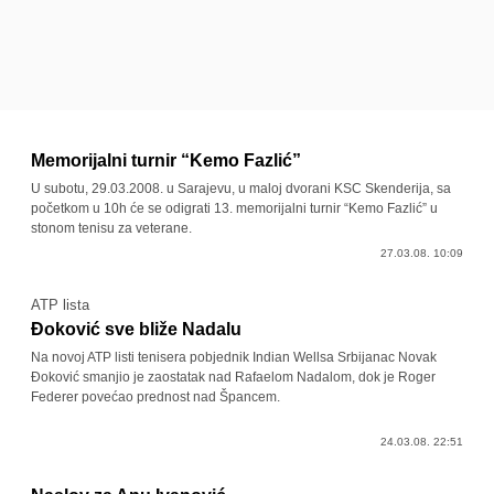
Memorijalni turnir “Kemo Fazlić”
U subotu, 29.03.2008. u Sarajevu, u maloj dvorani KSC Skenderija, sa
početkom u 10h će se odigrati 13. memorijalni turnir “Kemo Fazlić” u
stonom tenisu za veterane.
27.03.08. 10:09
ATP lista
Đoković sve bliže Nadalu
Na novoj ATP listi tenisera pobjednik Indian Wellsa Srbijanac Novak
Đoković smanjio je zaostatak nad Rafaelom Nadalom, dok je Roger
Federer povećao prednost nad Špancem.
24.03.08. 22:51