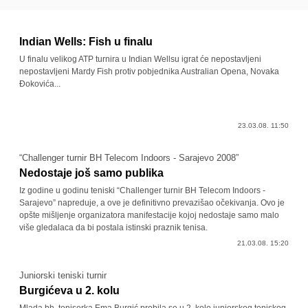
Indian Wells: Fish u finalu
U finalu velikog ATP turnira u Indian Wellsu igrat će nepostavljeni
nepostavljeni Mardy Fish protiv pobjednika Australian Opena, Novaka
Đokovića...
23.03.08. 11:50
“Challenger turnir BH Telecom Indoors - Sarajevo 2008”
Nedostaje još samo publika
Iz godine u godinu teniski “Challenger turnir BH Telecom Indoors -
Sarajevo” napreduje, a ove je definitivno prevazišao očekivanja. Ovo je
opšte mišljenje organizatora manifestacije kojoj nedostaje samo malo
više gledalaca da bi postala istinski praznik tenisa.
21.03.08. 15:20
Juniorski teniski turnir
Burgićeva u 2. kolu