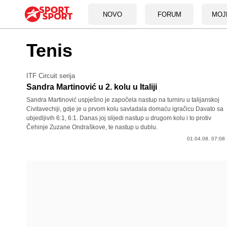
NOVO
FORUM
MOJ
Tenis
ITF Circuit serija
Sandra Martinović u 2. kolu u Italiji
Sandra Martinović uspješno je započela nastup na turniru u talijanskoj
Civitavechiji, gdje je u prvom kolu savladala domaću igračicu Davato sa
ubjedljivih 6:1, 6:1. Danas joj slijedi nastup u drugom kolu i to protiv
Čehinje Zuzane Ondraškove, te nastup u dublu.
01.04.08. 07:08