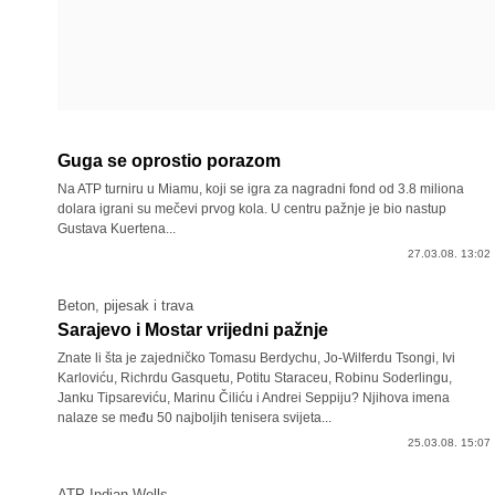
Guga se oprostio porazom
Na ATP turniru u Miamu, koji se igra za nagradni fond od 3.8 miliona
dolara igrani su mečevi prvog kola. U centru pažnje je bio nastup
Gustava Kuertena...
27.03.08. 13:02
Beton, pijesak i trava
Sarajevo i Mostar vrijedni pažnje
Znate li šta je zajedničko Tomasu Berdychu, Jo-Wilferdu Tsongi, Ivi
Karloviću, Richrdu Gasquetu, Potitu Staraceu, Robinu Soderlingu,
Janku Tipsareviću, Marinu Čiliću i Andrei Seppiju? Njihova imena
nalaze se među 50 najboljih tenisera svijeta...
25.03.08. 15:07
ATP Indian Wells