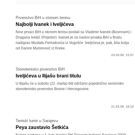
Prvenstvo BiH u stonom tenisu
Najbolji Ivanek i Iveljićeva
Novi prvaci BiH u stonom tenisu postali su Vladimir Ivanek (Bosnnam) i
Dragana Iveljić (Prijedor). Ivanek je za naslov prvaka BiH u finalu
nadigrao Mustafu Ferhatovića iz Vogošće. Iveljićeva je, pak, bila bolja
od Danire Muminović iz Kreke.
23.03.08. 15:07
Stonotenisko prvenstvo BiH
Iveljićeva u Ilijašu brani titulu
U Ilijašu će u subotu (22. marta) biti održano pojednično seniorsko
stonotenisko prvenstvo Bosne i Hercegovine.
21.03.08. 18:10
Teniski turnir u Sarajevu
Peya zaustavio Šetkića