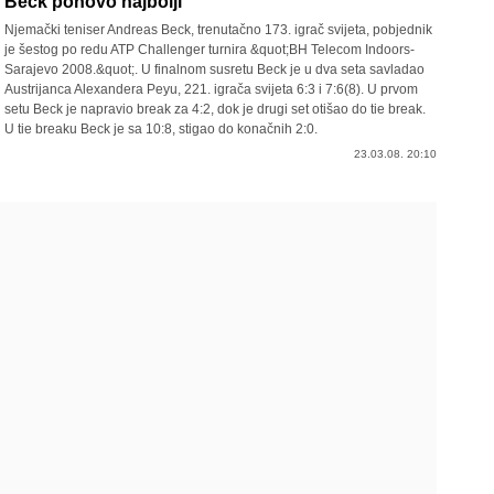
Beck ponovo najbolji
Njemački teniser Andreas Beck, trenutačno 173. igrač svijeta, pobjednik
je šestog po redu ATP Challenger turnira &quot;BH Telecom Indoors-
Sarajevo 2008.&quot;. U finalnom susretu Beck je u dva seta savladao
Austrijanca Alexandera Peyu, 221. igrača svijeta 6:3 i 7:6(8). U prvom
setu Beck je napravio break za 4:2, dok je drugi set otišao do tie break.
U tie breaku Beck je sa 10:8, stigao do konačnih 2:0.
23.03.08. 20:10