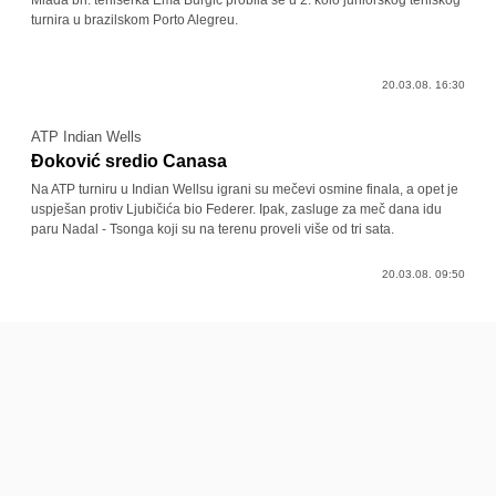
Mlada bh. teniserka Ema Burgić probila se u 2. kolo juniorskog teniskog
turnira u brazilskom Porto Alegreu.
20.03.08. 16:30
ATP Indian Wells
Đoković sredio Canasa
Na ATP turniru u Indian Wellsu igrani su mečevi osmine finala, a opet je
uspješan protiv Ljubičića bio Federer. Ipak, zasluge za meč dana idu
paru Nadal - Tsonga koji su na terenu proveli više od tri sata.
20.03.08. 09:50