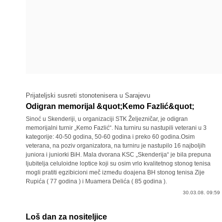
Prijateljski susreti stonotenisera u Sarajevu
Odigran memorijal &quot;Kemo Fazlić&quot;
Sinoć u Skenderiji, u organizaciji STK Željezničar, je odigran
memorijalni turnir „Kemo Fazlić“. Na turniru su nastupili veterani u 3
kategorije: 40-50 godina, 50-60 godina i preko 60 godina.Osim
veterana, na poziv organizatora, na turniru je nastupilo 16 najboljih
juniora i juniorki BiH. Mala dvorana KSC „Skenderija“ je bila prepuna
ljubitelja celuloidne loptice koji su osim vrlo kvalitetnog stonog tenisa
mogli pratiti egzibicioni meč između doajena BH stonog tenisa Zije
Rupića ( 77 godina ) i Muamera Delića ( 85 godina ).
30.03.08. 09:59
Loš dan za nositeljice