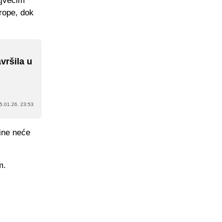
ajvećim
vrope, dok
vršila u
u
5.01.26. 23:53
dine neće
m.