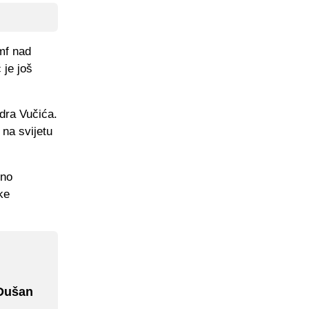
umf nad
 je još
dra Vučića.
 na svijetu
rno
ke
 Dušan