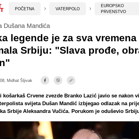
EUROPSKO
POČETNA
VATERPOLO
PRVENSTVO
a Dušana Mandića
a legende je za sva vremena
ala Srbiju: "Slava prođe, obr
n"
:08,
Midhat Šljivak
 košarkaš Crvene zvezde Branko Lazić javio se nakon vij
aterpolista svijeta Dušan Mandić izbjegao odlazak na pri
ka Srbije Aleksandra Vučića. Porukom je oduševio Srbiju