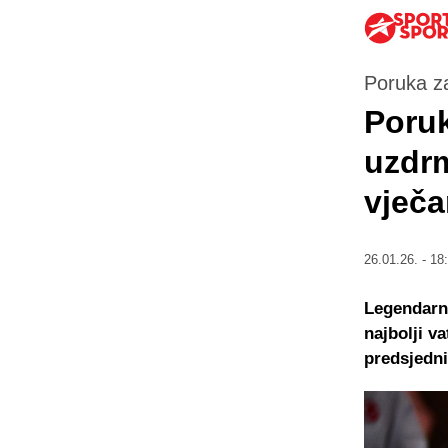
Poruka z
Poruk
uzdrm
vječa
26.01.26. - 18
Legendarni
najbolji v
predsjedni