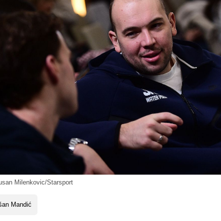
san Milenkovic/Starsport
šan Mandić