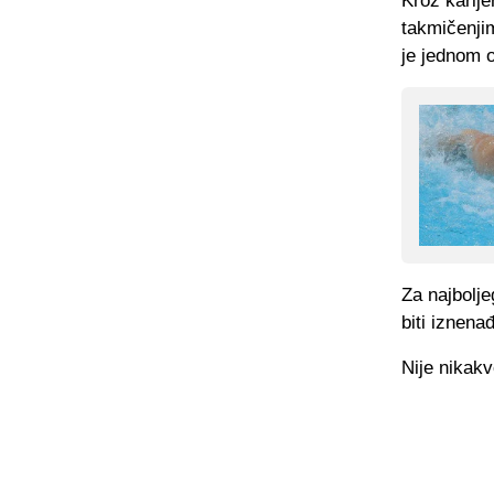
Kroz karije
takmičenjim
je jednom o
Za najbolje
biti iznena
Nije nikak