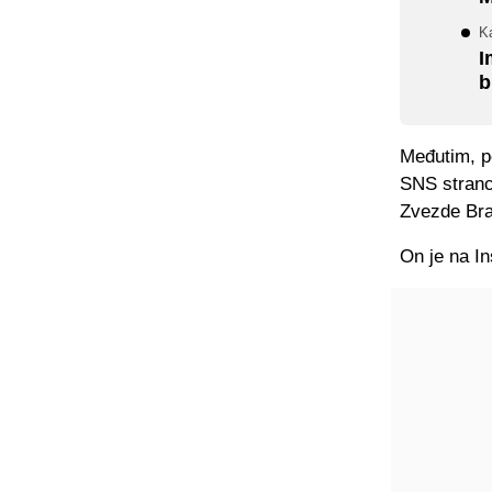
K
I
b
Međutim, p
SNS stranc
Zvezde Bra
On je na I