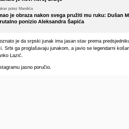
akav potez Mandića
mao je obraza nakon svega pružiti mu ruku: Dušan 
rutalno ponizio Aleksandra Šapića
oznato je da srpski junak ima jasan stav prema predsjedniku
i. Srbi ga proglašavaju junakom, a javio se legendarni koša
nko Lazić.
nstagramu jasno poručio.