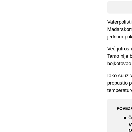
Vaterpolist
Mađarskom v
jednom poka
Već jutros 
Tamo nije b
bojkotovao 
Iako su iz
propustio 
temperatur
POVEZ
Č
V
M