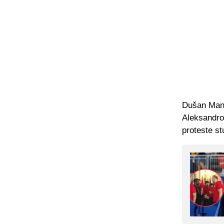
Dušan Mand
Aleksandrom
proteste st