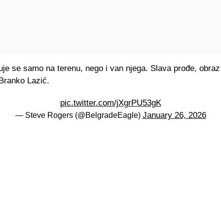
je se samo na terenu, nego i van njega. Slava prođe, obraz 
 Branko Lazić.
pic.twitter.com/jXgrPU53gK
January 26, 2026
— Steve Rogers (@BelgradeEagle)