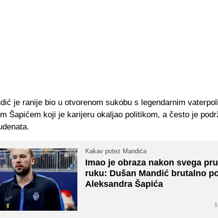
ić je ranije bio u otvorenom sukobu s legendarnim vaterpol
 Šapićem koji je karijeru okaljao politikom, a često je pod
udenata.
Kakav potez Mandića
Imao je obraza nakon svega pru
ruku: Dušan Mandić brutalno po
Aleksandra Šapića
1