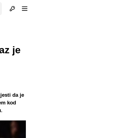
Otvori profil
Otvori meni
az je
esti da je
jem kod
.