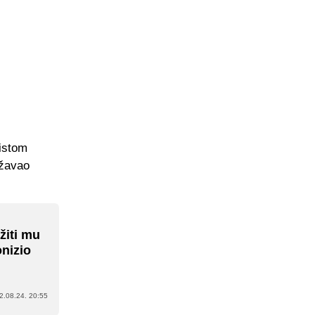
istom
ržavao
žiti mu
nizio
2.08.24. 20:55