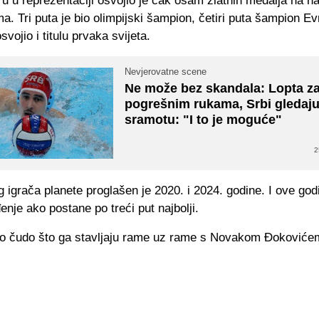
ru u reprezentaciji osvojio je čak osam zlatnih medalja na n
a. Tri puta je bio olimpijski šampion, četiri puta šampion E
svojio i titulu prvaka svijeta.
Nevjerovatne scene
Ne može bez skandala: Lopta za
pogrešnim rukama, Srbi gledaj
sramotu: "I to je moguće"
2
g igrača planete proglašen je 2020. i 2024. godine. I ove go
đenje ako postane po treći put najbolji.
vo čudo što ga stavljaju rame uz rame s Novakom Đokoviće