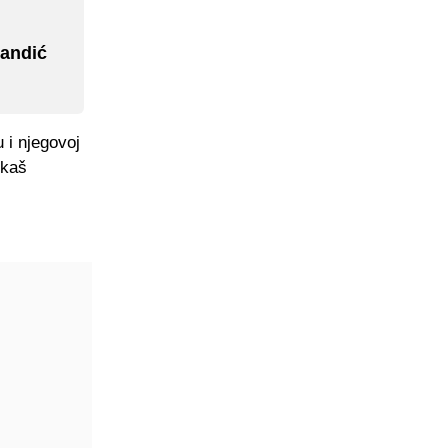
Mandić
 i njegovoj
rkaš