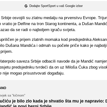
Dodajte SportSport u vaš Google izbor
i Srbije osvojili su zlatnu medalju na prvenstvu Evrope. Trij
ratio je Delfine na tron Starog kontinenta, a Dušan Mandić
zao da se radi o najboljem igraču svijeta.
upriličen je prijem zlatnih momaka kod predsjednika Aleksan
ilo Dušana Mandića i odmah su počele priče kako je najbolji
prijem.
 Vaterpolo saveza Srbije odbacili navode da je Mandić namje
posjetu predsjedniku tvrdeći da on uz Miloša Ćuka zbog viso
e nije mogao prisustvovati događaju.
ANO
ovjek sa "kičmom"
učiću je bilo zlo kada je shvatio šta mu je napravio:
andić je novi heroj Srbije