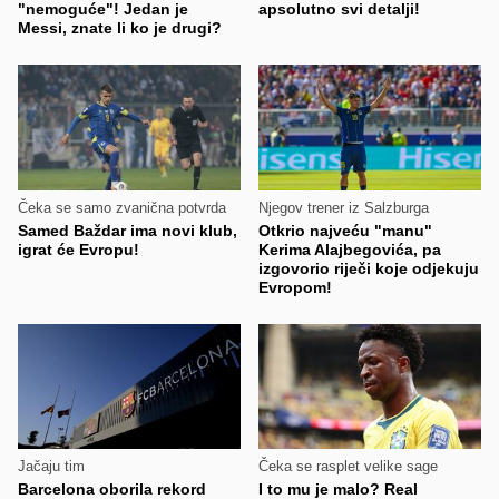
"nemoguće"! Jedan je
apsolutno svi detalji!
Messi, znate li ko je drugi?
Čeka se samo zvanična potvrda
Njegov trener iz Salzburga
Samed Baždar ima novi klub,
Otkrio najveću "manu"
igrat će Evropu!
Kerima Alajbegovića, pa
izgovorio riječi koje odjekuju
Evropom!
Jačaju tim
Čeka se rasplet velike sage
Barcelona oborila rekord
I to mu je malo? Real