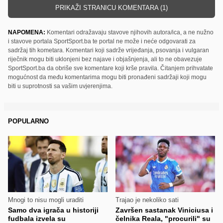
PRIKAŽI STRANICU KOMENTARA (1)
NAPOMENA:
Komentari odražavaju stavove njihovih autora/ica, a ne nužno
i stavove portala SportSport.ba te portal ne može i neće odgovarati za
sadržaj tih kometara. Komentari koji sadrže vrijeđanja, psovanja i vulgaran
riječnik mogu biti uklonjeni bez najave i objašnjenja, ali to ne obavezuje
SportSport.ba da obriše sve komentare koji krše pravila. Čitanjem prihvatate
mogućnost da među komentarima mogu biti pronađeni sadržaji koji mogu
biti u suprotnosti sa vašim uvjerenjima.
POPULARNO
Mnogi to nisu mogli uraditi
Trajao je nekoliko sati
Samo dva igrača u historiji
Završen sastanak Viniciusa i
fudbala izvela su
čelnika Reala, "procurili" su