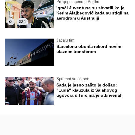
Prelijepe scene u Perthu
Igrači Juventusa su shvatili ko je
Kerim Alajbegović kada su stigli na
aerodrom u Australiji
1
Jačaju tim
Barcelona oborila rekord novim
ulaznim transferom
Spremni su na sve
Sada je jasno zašto je došao:
"Luda" klauzula iz Salahovog
ugovora s Turcima je otkrivena!