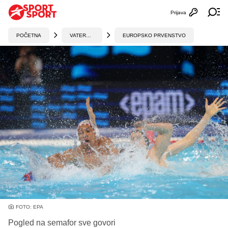
Prijava
Otvori profi
Ot
POČETNA
VATERPOLO
EUROPSKO PRVENSTVO
FOTO: EPA
Pogled na semafor sve govori