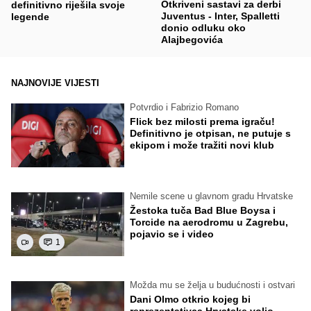
Otkriveni sastavi za derbi
definitivno riješila svoje
Juventus - Inter, Spalletti
legende
donio odluku oko
Alajbegovića
NAJNOVIJE VIJESTI
Potvrdio i Fabrizio Romano
Flick bez milosti prema igraču!
Definitivno je otpisan, ne putuje s
ekipom i može tražiti novi klub
Nemile scene u glavnom gradu Hrvatske
Žestoka tuča Bad Blue Boysa i
Torcide na aerodromu u Zagrebu,
pojavio se i video
1
Možda mu se želja u budućnosti i ostvari
Dani Olmo otkrio kojeg bi
reprezentativca Hrvatske volio