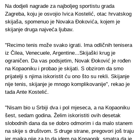
Na dodjeli nagrade za najboljeg sportistu grada
Zagreba, koju je osvojio Ivica Kostelić, otac hrvatskog
skijaša, spomenuo je Novaka Đokovića, kojem je
skijanje druga najveća ljubav.
"Recimo tenis može svako igrati. Ima odličnih tenisera
iz Čilea, Venecuele, Argentine...Skijaški krug je
ograničen. Da vas podsjetim, Novak Đoković je rođen
na Kopaoniku i probao je skijati. S obzirom da smo
prijatelji s njima iskoristit ću ono što su rekli. Skijanje
nije tenis, skijanje je mnogo komplikovanije", rekao je
tada Ante Kostelić.
"Nisam bio u Srbiji dva i pol mjeseca, a na Kopaoniku
šest, sedam godina. Želim iskoristiti ovih desetak
slobodnih dana da se dobro odmorim i da malo stanem
na skije s društvom. S druge strane, pregovori još traju
jer majka nije za to da idem na Kopaonik, smatra da je