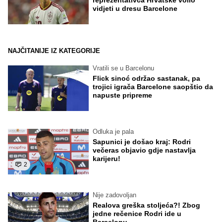
vidjeti u dresu Barcelone
NAJČITANIJE IZ KATEGORIJE
Vratili se u Barcelonu
Flick sinoć održao sastanak, pa
trojici igrača Barcelone saopštio da
napuste pripreme
Odluka je pala
Sapunici je došao kraj: Rodri
večeras objavio gdje nastavlja
karijeru!
2
Nije zadovoljan
Realova greška stoljeća?! Zbog
jedne rečenice Rodri ide u
Barcelonu