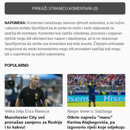
PRIKAŽI STRANICU KOMENTARA (0)
NAPOMENA:
Komentari odražavaju stavove njihovih autora/ica, a ne nužno
i stavove portala SportSport.ba te portal ne može i neće odgovarati za
sadržaj tih kometara. Komentari koji sadrže vrijeđanja, psovanja i vulgaran
riječnik mogu biti uklonjeni bez najave i objašnjenja, ali to ne obavezuje
SportSport.ba da obriše sve komentare koji krše pravila. Čitanjem prihvatate
mogućnost da među komentarima mogu biti pronađeni sadržaji koji mogu
biti u suprotnosti sa vašim uvjerenjima.
POPULARNO
Velika želja Enza Maresce
Njegov trener iz Salzburga
Manchester City već
Otkrio najveću "manu"
pronašao zamjenu za Rodrija
Kerima Alajbegovića, pa
i to kakvu!
izgovorio riječi koje odjekuju