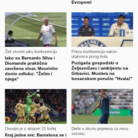
Evropom!
Želi stvoriti jaku konkurenciju
Press-konferencija nakon
utakmice prvog kola
Iako su Bernardo Silva i
Puzigaća gospodski o
Diomande praktično
Željezničaru i ambijentu na
završena stvar, Mourinho
Grbavici, Muslera na
donio odluku: "Želim i
bosanskom poručio "Hvala!"
njega"
Osvojio je s ekipom 21 trofej
Derbi u okviru priprema za novu
sezonu
Kraj jedne ere: Barcelona se i