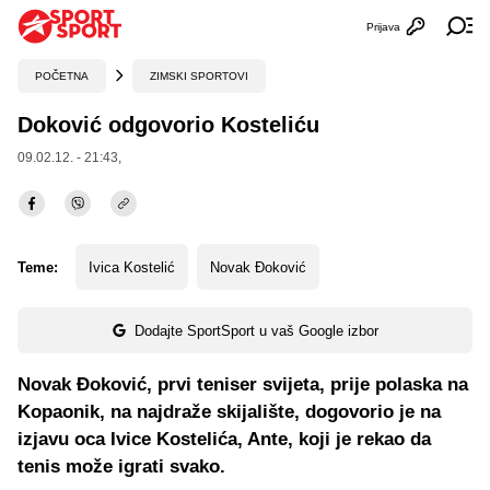
Prijava
Otvori profi
Ot
POČETNA
ZIMSKI SPORTOVI
Doković odgovorio Kosteliću
09.02.12. - 21:43,
Teme:
Ivica Kostelić
Novak Đoković
Dodajte SportSport u vaš Google izbor
Novak Đoković, prvi teniser svijeta, prije polaska na
Kopaonik, na najdraže skijalište, dogovorio je na
izjavu oca Ivice Kostelića, Ante, koji je rekao da
tenis može igrati svako.