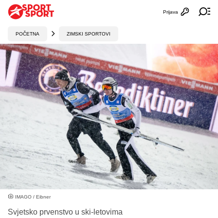
Prijava
Otvori profi
Ot
POČETNA
ZIMSKI SPORTOVI
IMAGO / Eibner
Svjetsko prvenstvo u ski-letovima