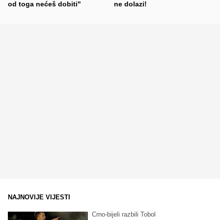
od toga nećeš dobiti"
ne dolazi!
NAJNOVIJE VIJESTI
Crno-bijeli razbili Tobol