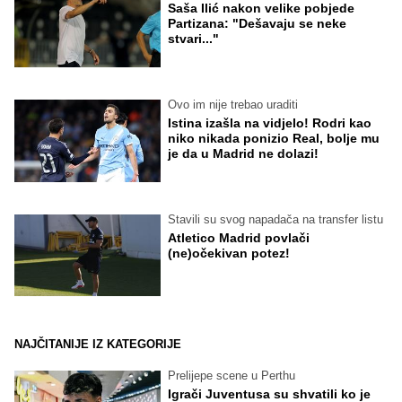
Saša Ilić nakon velike pobjede
Partizana: "Dešavaju se neke
stvari..."
Ovo im nije trebao uraditi
Istina izašla na vidjelo! Rodri kao
niko nikada ponizio Real, bolje mu
je da u Madrid ne dolazi!
Stavili su svog napadača na transfer listu
Atletico Madrid povlači
(ne)očekivan potez!
NAJČITANIJE IZ KATEGORIJE
Prelijepe scene u Perthu
Igrači Juventusa su shvatili ko je