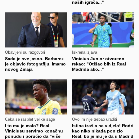
naših igrača..."
Obavljeni su razgovori
Iskrena izjava
Sada je sve jasno: Barbarez
Vinicius Junior otvoreno
je objavio fotografiju, imamo
rekao: "Otišao bih iz Real
novog Zmaja
Madrida ako..."
Čeka se rasplet velike sage
Ovo im nije trebao uraditi
I to mu je malo? Real
Istina izašla na vidjelo! Rodri
Viniciusu servirao konačnu
kao niko nikada ponizio
ponudu i poručio da "više
Real, bolje mu je da u Madrid