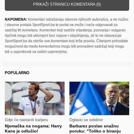
PRIKAŽI STRANICU KOMENTARA (0)
NAPOMENA:
Komentari odražavaju stavove njihovih autora/ica, a ne nužno
i stavove portala SportSport.ba te portal ne može i neće odgovarati za
sadržaj tih kometara. Komentari koji sadrže vrijeđanja, psovanja i vulgaran
riječnik mogu biti uklonjeni bez najave i objašnjenja, ali to ne obavezuje
SportSport.ba da obriše sve komentare koji krše pravila. Čitanjem prihvatate
mogućnost da među komentarima mogu biti pronađeni sadržaji koji mogu
biti u suprotnosti sa vašim uvjerenjima.
POPULARNO
Gdje će nastaviti karijeru
Oglasio se selektor
Njemačka na nogama: Harry
Barbarez poslao snažnu
Kane je odlučio!
poruku: "Toliko o biranju