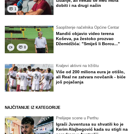
izdanje, ali nekad se meč mora
dobiti i na drugi način
1
Saopštenje načelnika Općine Centar
Mandić objavio video terena
Koševa, pa žestoko prozvao
Džemidžića: "Smiješ li Borcu..."
8
Kraljevi aktivni na tržištu
Više od 200 miliona eura je otišlo,
ali Real ne zatvara novčanik - biće
još pojačanja
NAJČITANIJE IZ KATEGORIJE
Prelijepe scene u Perthu
Igrači Juventusa su shvatili ko je
Kerim Alajbegović kada su stigli na