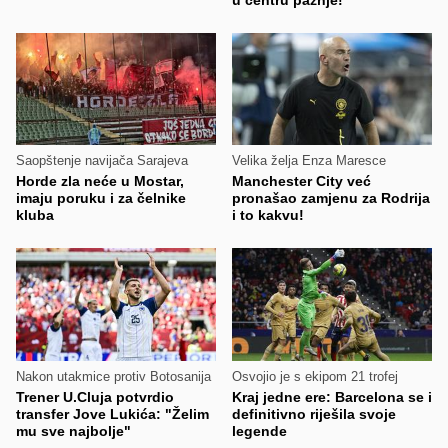
Saopštenje navijača Sarajeva
Velika želja Enza Maresce
Horde zla neće u Mostar,
Manchester City već
imaju poruku i za čelnike
pronašao zamjenu za Rodrija
kluba
i to kakvu!
Nakon utakmice protiv Botosanija
Osvojio je s ekipom 21 trofej
Trener U.Cluja potvrdio
Kraj jedne ere: Barcelona se i
transfer Jove Lukića: "Želim
definitivno riješila svoje
mu sve najbolje"
legende