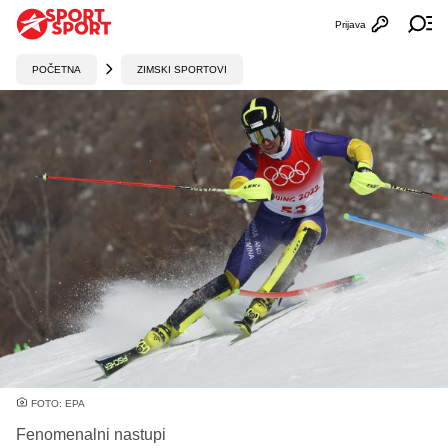
Prijava
Otvori profi
Ot
POČETNA
ZIMSKI SPORTOVI
FOTO: EPA
Fenomenalni nastupi