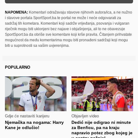
NAPOMENA:
Komentari odražavaju stavove njihovih autora/ica, a ne nužno
i stavove portala SportSport.ba te portal ne može i neće odgovarati za
sadržaj tih kometara. Komentari koji sadrže vrijeđanja, psovanja i vulgaran
riječnik mogu biti uklonjeni bez najave i objašnjenja, ali to ne obavezuje
SportSport.ba da obriše sve komentare koji krše pravila. Čitanjem prihvatate
mogućnost da među komentarima mogu biti pronađeni sadržaji koji mogu
biti u suprotnosti sa vašim uvjerenjima.
POPULARNO
Gdje će nastaviti karijeru
Objavljen video
Njemačka na nogama: Harry
Dedić nije odigrao ni minute
Kane je odlučio!
za Benficu, pa na kraju
napravio potez zbog kojeg je
u centru pažnje!