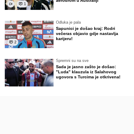
aerodrom u Australiji
1
Odluka je pala
Sapunici je došao kraj: Rodri
večeras objavio gdje nastavlja
karijeru!
2
Spremni su na sve
Sada je jasno zašto je došao:
"Luda" klauzula iz Salahovog
ugovora s Turcima je otkrivena!