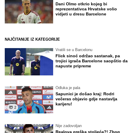
Dani Olmo otkrio kojeg bi
reprezentativca Hrvatske volio
vidjeti u dresu Barcelone
NAJČITANIJE IZ KATEGORIJE
Vratili se u Barcelonu
Flick sinoć održao sastanak, pa
trojici igrača Barcelone saopštio da
napuste pripreme
Odluka je pala
Sapunici je došao kraj: Rodri
večeras objavio gdje nastavlja
karijeru!
2
Nije zadovoljan
Realova greška stoljeća?! Zbog