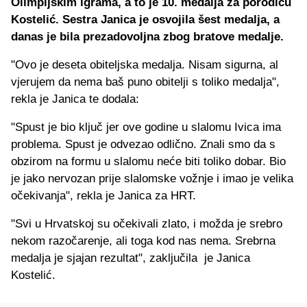
Olimpijskim igrama, a to je 10. medalja za porodicu
Kostelić. Sestra Janica je osvojila šest medalja, a
danas je bila prezadovoljna zbog bratove medalje.
"Ovo je deseta obiteljska medalja. Nisam sigurna, al
vjerujem da nema baš puno obitelji s toliko medalja",
rekla je Janica te dodala:
"Spust je bio ključ jer ove godine u slalomu Ivica ima
problema. Spust je odvezao odlično. Znali smo da s
obzirom na formu u slalomu neće biti toliko dobar. Bio
je jako nervozan prije slalomske vožnje i imao je velika
očekivanja", rekla je Janica za HRT.
"Svi u Hrvatskoj su očekivali zlato, i možda je srebro
nekom razočarenje, ali toga kod nas nema. Srebrna
medalja je sjajan rezultat", zaključila je Janica
Kostelić.