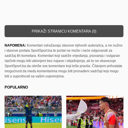
PRIKAŽI STRANICU KOMENTARA (0)
NAPOMENA:
Komentari odražavaju stavove njihovih autora/ica, a ne nužno
i stavove portala SportSport.ba te portal ne može i neće odgovarati za
sadržaj tih kometara. Komentari koji sadrže vrijeđanja, psovanja i vulgaran
riječnik mogu biti uklonjeni bez najave i objašnjenja, ali to ne obavezuje
SportSport.ba da obriše sve komentare koji krše pravila. Čitanjem prihvatate
mogućnost da među komentarima mogu biti pronađeni sadržaji koji mogu
biti u suprotnosti sa vašim uvjerenjima.
POPULARNO