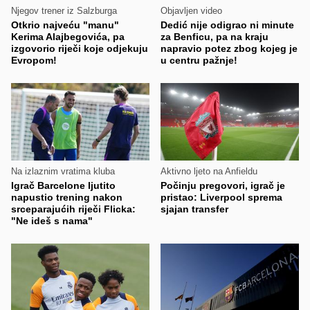
Njegov trener iz Salzburga
Objavljen video
Otkrio najveću "manu"
Dedić nije odigrao ni minute
Kerima Alajbegovića, pa
za Benficu, pa na kraju
izgovorio riječi koje odjekuju
napravio potez zbog kojeg je
Evropom!
u centru pažnje!
Na izlaznim vratima kluba
Aktivno ljeto na Anfieldu
Igrač Barcelone ljutito
Počinju pregovori, igrač je
napustio trening nakon
pristao: Liverpool sprema
srceparajućih riječi Flicka:
sjajan transfer
"Ne ideš s nama"