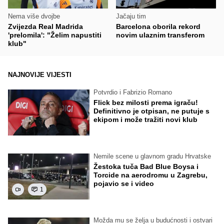
Nema više dvojbe
Jačaju tim
Zvijezda Real Madrida
Barcelona oborila rekord
'prelomila': "Želim napustiti
novim ulaznim transferom
klub"
NAJNOVIJE VIJESTI
Potvrdio i Fabrizio Romano
Flick bez milosti prema igraču!
Definitivno je otpisan, ne putuje s
ekipom i može tražiti novi klub
Nemile scene u glavnom gradu Hrvatske
Žestoka tuča Bad Blue Boysa i
Torcide na aerodromu u Zagrebu,
pojavio se i video
1
Možda mu se želja u budućnosti i ostvari