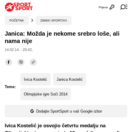
Prijava
Otvori profi
Ot
POČETNA
ZIMSKI SPORTOVI
Janica: Možda je nekome srebro loše, ali
nama nije
14.02.14. - 20:42,
Ivica Kostelić
Janica Kostelić
Teme:
Olimpijske igre Soči 2014
Dodajte SportSport u vaš Google izbor
Ivica Kostelić je osvojio četvrtu medalju na