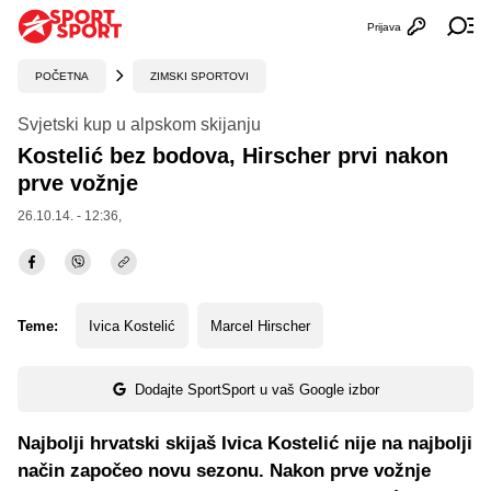
Prijava
Otvori profi
Ot
POČETNA
ZIMSKI SPORTOVI
Svjetski kup u alpskom skijanju
Kostelić bez bodova, Hirscher prvi nakon
prve vožnje
26.10.14. - 12:36,
Teme:
Ivica Kostelić
Marcel Hirscher
Dodajte SportSport u vaš Google izbor
Najbolji hrvatski skijaš Ivica Kostelić nije na najbolji
način započeo novu sezonu. Nakon prve vožnje