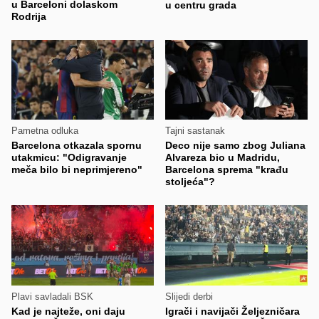
u Barceloni dolaskom
u centru grada
Rodrija
Pametna odluka
Tajni sastanak
Barcelona otkazala spornu
Deco nije samo zbog Juliana
utakmicu: "Odigravanje
Alvareza bio u Madridu,
meča bilo bi neprimjereno"
Barcelona sprema "krađu
stoljeća"?
Plavi savladali BSK
Slijedi derbi
Kad je najteže, oni daju
Igrači i navijači Željezničara