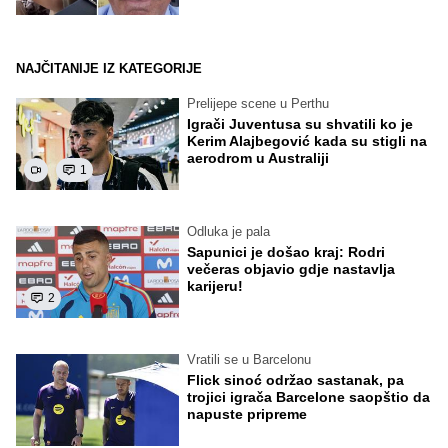
NAJČITANIJE IZ KATEGORIJE
Prelijepe scene u Perthu
Igrači Juventusa su shvatili ko je
Kerim Alajbegović kada su stigli na
aerodrom u Australiji
1
Odluka je pala
Sapunici je došao kraj: Rodri
večeras objavio gdje nastavlja
karijeru!
2
Vratili se u Barcelonu
Flick sinoć održao sastanak, pa
trojici igrača Barcelone saopštio da
napuste pripreme