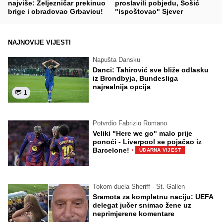
najviše: Željezničar prekinuo
proslavili pobjedu, Šošić
brige i obradovao Grbavicu!
"ispoštovao" Sjever
NAJNOVIJE VIJESTI
Napušta Dansku
Danci: Tahirović sve bliže odlasku
iz Brondbyja, Bundesliga
najrealnija opcija
1
Potvrdio Fabrizio Romano
Veliki "Here we go" malo prije
ponoći - Liverpool se pojačao iz
·
Barcelone!
UDARNA VIJEST
Tokom duela Sheriff - St. Gallen
Sramota za kompletnu naciju: UEFA
delegat jučer snimao žene uz
neprimjerene komentare