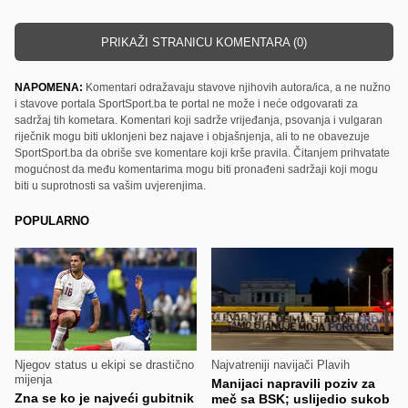
PRIKAŽI STRANICU KOMENTARA (0)
NAPOMENA:
Komentari odražavaju stavove njihovih autora/ica, a ne nužno
i stavove portala SportSport.ba te portal ne može i neće odgovarati za
sadržaj tih kometara. Komentari koji sadrže vrijeđanja, psovanja i vulgaran
riječnik mogu biti uklonjeni bez najave i objašnjenja, ali to ne obavezuje
SportSport.ba da obriše sve komentare koji krše pravila. Čitanjem prihvatate
mogućnost da među komentarima mogu biti pronađeni sadržaji koji mogu
biti u suprotnosti sa vašim uvjerenjima.
POPULARNO
Njegov status u ekipi se drastično
Najvatreniji navijači Plavih
mijenja
Manijaci napravili poziv za
Zna se ko je najveći gubitnik
meč sa BSK; uslijedio sukob