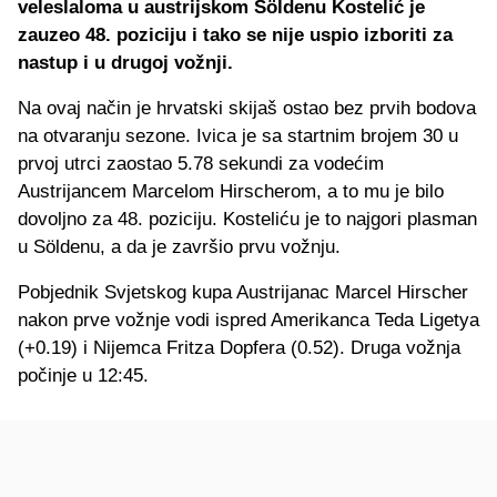
veleslaloma u austrijskom Söldenu Kostelić je
zauzeo 48. poziciju i tako se nije uspio izboriti za
nastup i u drugoj vožnji.
Na ovaj način je hrvatski skijaš ostao bez prvih bodova
na otvaranju sezone. Ivica je sa startnim brojem 30 u
prvoj utrci zaostao 5.78 sekundi za vodećim
Austrijancem Marcelom Hirscherom, a to mu je bilo
dovoljno za 48. poziciju. Kosteliću je to najgori plasman
u Söldenu, a da je završio prvu vožnju.
Pobjednik Svjetskog kupa Austrijanac Marcel Hirscher
nakon prve vožnje vodi ispred Amerikanca Teda Ligetya
(+0.19) i Nijemca Fritza Dopfera (0.52). Druga vožnja
počinje u 12:45.