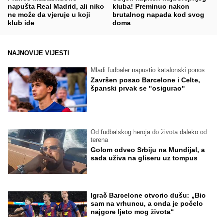
napušta Real Madrid, ali niko
kluba! Preminuo nakon
ne može da vjeruje u koji
brutalnog napada kod svog
klub ide
doma
NAJNOVIJE VIJESTI
Mladi fudbaler napustio katalonski ponos
Završen posao Barcelone i Celte,
španski prvak se "osigurao"
Od fudbalskog heroja do života daleko od
terena
Golom odveo Srbiju na Mundijal, a
sada uživa na gliseru uz tompus
Igrač Barcelone otvorio dušu: „Bio
sam na vrhuncu, a onda je počelo
najgore ljeto mog života“