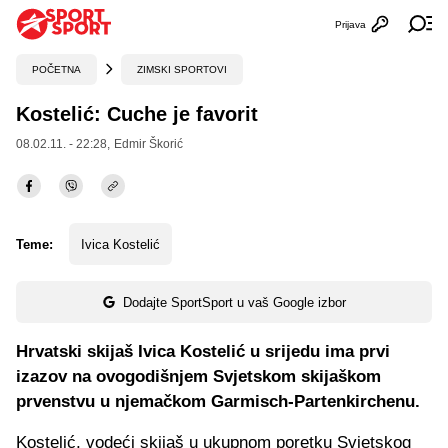
Prijava
Otvori profi
Ot
POČETNA
ZIMSKI SPORTOVI
Kostelić: Cuche je favorit
08.02.11. - 22:28,
Edmir Škorić
Teme:
Ivica Kostelić
Dodajte SportSport u vaš Google izbor
Hrvatski skijaš Ivica Kostelić u srijedu ima prvi
izazov na ovogodišnjem Svjetskom skijaškom
prvenstvu u njemačkom Garmisch-Partenkirchenu.
Kostelić, vodeći skijaš u ukupnom poretku Svjetskog