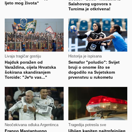
ljeto mog života“
Salahovog ugovora s
Turcima je otkrivena!
Livaja tragičar gostiju
Historija je ispisana
Hajduk poražen od
Semafor "poludio": Svijet
Varaždina, cijela Hrvatska
bruji o onome što se
šokirana skandiranjem
dogodilo na Svjetskom
Torcide: "Je*o vas..."
prvenstvu u rukometu
Neočekivana odluka Argentinca
Tragedija potresla sve
Franco Mastantuono
Ubijen kapiten najtrofejnijeg