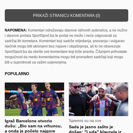
PRIKAŽI STRANICU KOMENTARA (0)
NAPOMENA:
Komentari odražavaju stavove njihovih autora/ica, a ne nužno
i stavove portala SportSport.ba te portal ne može i neće odgovarati za
sadržaj tih kometara. Komentari koji sadrže vrijeđanja, psovanja i vulgaran
riječnik mogu biti uklonjeni bez najave i objašnjenja, ali to ne obavezuje
SportSport.ba da obriše sve komentare koji krše pravila. Čitanjem prihvatate
mogućnost da među komentarima mogu biti pronađeni sadržaji koji mogu
biti u suprotnosti sa vašim uvjerenjima.
POPULARNO
Igrač Barcelone otvorio
Spremni su na sve
dušu: „Bio sam na vrhuncu,
Sada je jasno zašto je
a onda je počelo najgore
došao: "Luda" klauzula iz