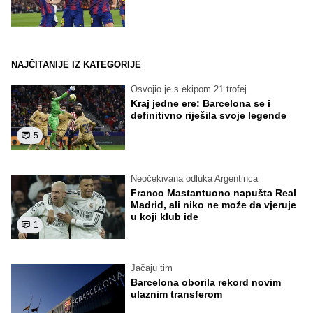
NAJČITANIJE IZ KATEGORIJE
Osvojio je s ekipom 21 trofej
Kraj jedne ere: Barcelona se i
definitivno riješila svoje legende
5
Neočekivana odluka Argentinca
Franco Mastantuono napušta Real
Madrid, ali niko ne može da vjeruje
u koji klub ide
1
Jačaju tim
Barcelona oborila rekord novim
ulaznim transferom