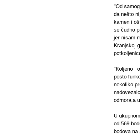
"Od samog 
da nešto ni
kamen i ošt
se čudno po
jer nisam m
Kranjskoj g
potkoljenic
"Koljeno i 
posto funk
nekoliko pr
nadovezalo
odmora,a u 
U ukupnom p
od 569 bod
bodova na 