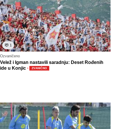
1
Ozvaničeno
Velež i Igman nastavili saradnju: Deset Rođenih
·
ide u Konjic
ZVANIČNO