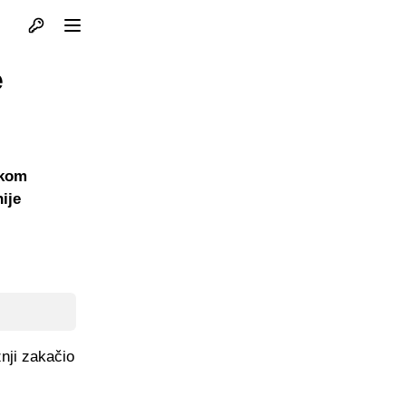
Otvori profil
Otvori meni
e
skom
ije
žnji zakačio