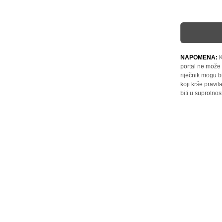
NAPOMENA:
K
portal ne može 
riječnik mogu b
koji krše pravi
biti u suprotnos