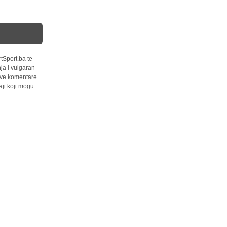
tSport.ba te
ja i vulgaran
 sve komentare
ji koji mogu