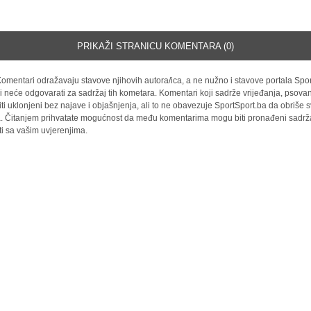
PRIKAŽI STRANICU KOMENTARA (0)
omentari odražavaju stavove njihovih autora/ica, a ne nužno i stavove portala Spor
i neće odgovarati za sadržaj tih kometara. Komentari koji sadrže vrijeđanja, psovan
iti uklonjeni bez najave i objašnjenja, ali to ne obavezuje SportSport.ba da obriše
la. Čitanjem prihvatate mogućnost da među komentarima mogu biti pronađeni sadrža
ti sa vašim uvjerenjima.