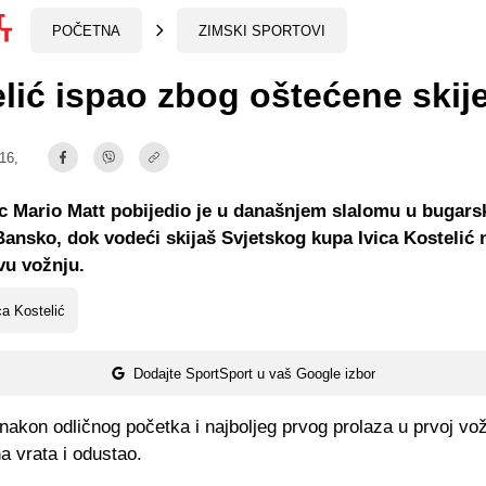
POČETNA
ZIMSKI SPORTOVI
lić ispao zbog oštećene skij
:16,
c Mario Matt pobijedio je u današnjem slalomu u bugar
 Bansko, dok vodeći skijaš Svjetskog kupa Ivica Kostelić n
vu vožnju.
ca Kostelić
Dodajte SportSport u vaš Google izbor
 nakon odličnog početka i najboljeg prvog prolaza u prvoj vo
a vrata i odustao.