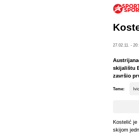
Koste
27.02.11. - 20
Austrijana
skijalištu
završio pr
Teme:
Ivi
Kostelić je
skijom jedn