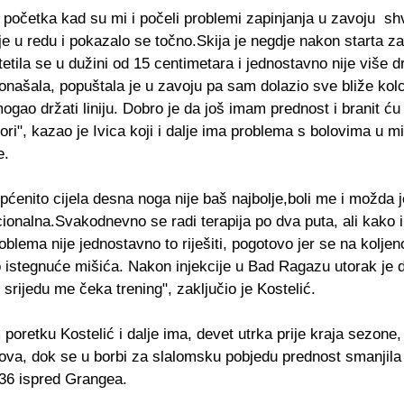
početka kad su mi i počeli problemi zapinjanja u zavoju sh
je u redu i pokazalo se točno.Skija je negdje nakon starta za
etila se u dužini od 15 centimetara i jednostavno nije više d
našala, popuštala je u zavoju pa sam dolazio sve bliže kolc
ogao držati liniju. Dobro je da još imam prednost i branit ću 
ori", kazao je Ivica koji i dalje ima problema s bolovima u m
e.
općenito cijela desna noga nije baš najbolje,boli me i možda 
cionalna.Svakodnevno se radi terapija po dva puta, ali kako
oblema nije jednostavno to riješiti, pogotovo jer se na koljeno
 istegnuće mišića. Nakon injekcije u Bad Ragazu utorak je 
srijedu me čeka trening", zaključio je Kostelić.
oretku Kostelić i dalje ima, devet utrka prije kraja sezone,
ova, dok se u borbi za slalomsku pobjedu prednost smanjila
36 ispred Grangea.