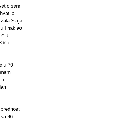
vatio sam
hvatila
ržala.Skija
u i haklao
je u
išiću
je u 70
 imam
 i
dan
 prednost
 sa 96