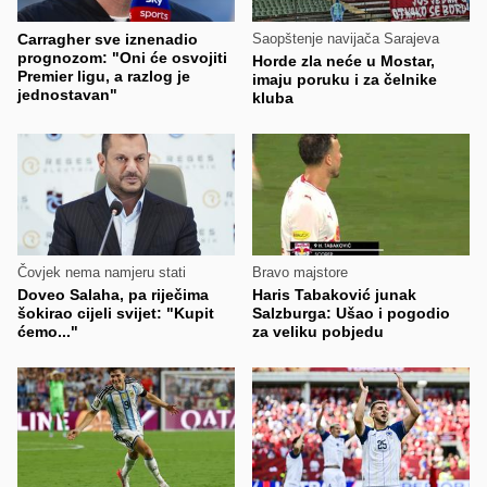
Carragher sve iznenadio
Saopštenje navijača Sarajeva
prognozom: "Oni će osvojiti
Horde zla neće u Mostar,
Premier ligu, a razlog je
imaju poruku i za čelnike
jednostavan"
kluba
Čovjek nema namjeru stati
Bravo majstore
Doveo Salaha, pa riječima
Haris Tabaković junak
šokirao cijeli svijet: "Kupit
Salzburga: Ušao i pogodio
ćemo..."
za veliku pobjedu