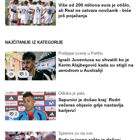
Više od 200 miliona eura je otišlo,
ali Real ne zatvara novčanik - biće
još pojačanja
NAJČITANIJE IZ KATEGORIJE
Prelijepe scene u Perthu
Igrači Juventusa su shvatili ko je
Kerim Alajbegović kada su stigli na
aerodrom u Australiji
1
Odluka je pala
Sapunici je došao kraj: Rodri
večeras objavio gdje nastavlja
karijeru!
2
Spremni su na sve
Sada je jasno zašto je došao: