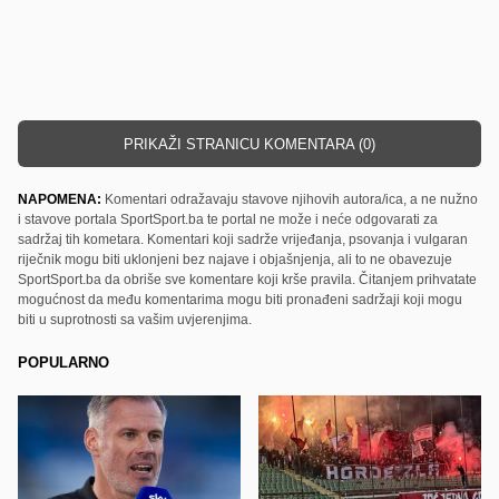
PRIKAŽI STRANICU KOMENTARA (0)
NAPOMENA:
Komentari odražavaju stavove njihovih autora/ica, a ne nužno
i stavove portala SportSport.ba te portal ne može i neće odgovarati za
sadržaj tih kometara. Komentari koji sadrže vrijeđanja, psovanja i vulgaran
riječnik mogu biti uklonjeni bez najave i objašnjenja, ali to ne obavezuje
SportSport.ba da obriše sve komentare koji krše pravila. Čitanjem prihvatate
mogućnost da među komentarima mogu biti pronađeni sadržaji koji mogu
biti u suprotnosti sa vašim uvjerenjima.
POPULARNO