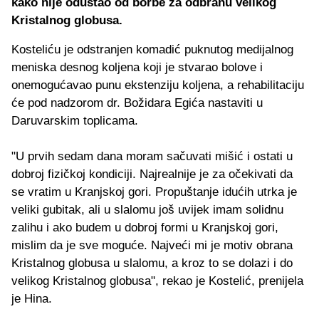
kako nije odustao od borbe za odbranu velikog
Kristalnog globusa.
Kosteliću je odstranjen komadić puknutog medijalnog
meniska desnog koljena koji je stvarao bolove i
onemogućavao punu ekstenziju koljena, a rehabilitaciju
će pod nadzorom dr. Božidara Egića nastaviti u
Daruvarskim toplicama.
"U prvih sedam dana moram sačuvati mišić i ostati u
dobroj fizičkoj kondiciji. Najrealnije je za očekivati da
se vratim u Kranjskoj gori. Propuštanje idućih utrka je
veliki gubitak, ali u slalomu još uvijek imam solidnu
zalihu i ako budem u dobroj formi u Kranjskoj gori,
mislim da je sve moguće. Najveći mi je motiv obrana
Kristalnog globusa u slalomu, a kroz to se dolazi i do
velikog Kristalnog globusa", rekao je Kostelić, prenijela
je Hina.