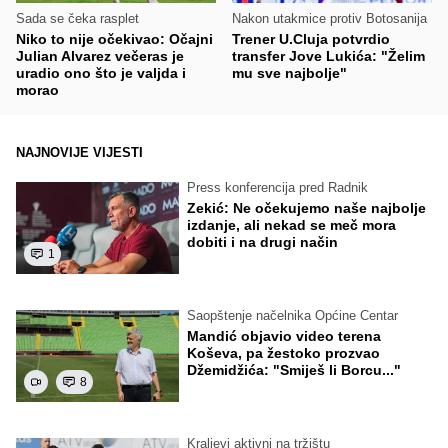
Sada se čeka rasplet
Nakon utakmice protiv Botosanija
Niko to nije očekivao: Očajni
Trener U.Cluja potvrdio
Julian Alvarez večeras je
transfer Jove Lukića: "Želim
uradio ono što je valjda i
mu sve najbolje"
morao
NAJNOVIJE VIJESTI
Press konferencija pred Radnik
Zekić: Ne očekujemo naše najbolje
izdanje, ali nekad se meč mora
dobiti i na drugi način
1
Saopštenje načelnika Općine Centar
Mandić objavio video terena
Koševa, pa žestoko prozvao
Džemidžića: "Smiješ li Borcu..."
8
Kraljevi aktivni na tržištu