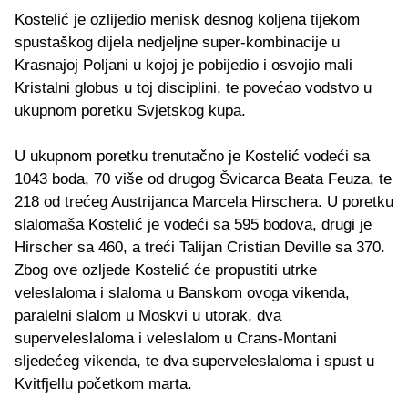
Kostelić je ozlijedio menisk desnog koljena tijekom
spustaškog dijela nedjeljne super-kombinacije u
Krasnajoj Poljani u kojoj je pobijedio i osvojio mali
Kristalni globus u toj disciplini, te povećao vodstvo u
ukupnom poretku Svjetskog kupa.
U ukupnom poretku trenutačno je Kostelić vodeći sa
1043 boda, 70 više od drugog Švicarca Beata Feuza, te
218 od trećeg Austrijanca Marcela Hirschera. U poretku
slalomaša Kostelić je vodeći sa 595 bodova, drugi je
Hirscher sa 460, a treći Talijan Cristian Deville sa 370.
Zbog ove ozljede Kostelić će propustiti utrke
veleslaloma i slaloma u Banskom ovoga vikenda,
paralelni slalom u Moskvi u utorak, dva
superveleslaloma i veleslalom u Crans-Montani
sljedećeg vikenda, te dva superveleslaloma i spust u
Kvitfjellu početkom marta.