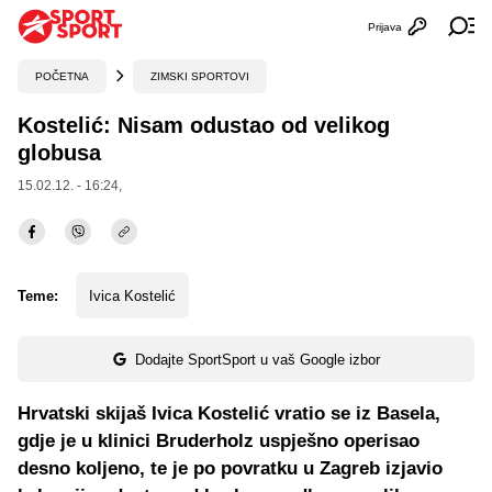
Prijava
Otvori profi
Ot
POČETNA
ZIMSKI SPORTOVI
Kostelić: Nisam odustao od velikog
globusa
15.02.12. - 16:24,
Teme:
Ivica Kostelić
Dodajte SportSport u vaš Google izbor
Hrvatski skijaš Ivica Kostelić vratio se iz Basela,
gdje je u klinici Bruderholz uspješno operisao
desno koljeno, te je po povratku u Zagreb izjavio