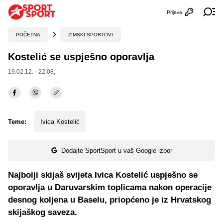
Prijava
Otvori profi
Ot
POČETNA
ZIMSKI SPORTOVI
Kostelić se uspješno oporavlja
19.02.12. - 22:08,
Teme:
Ivica Kostelić
Dodajte SportSport u vaš Google izbor
Najbolji skijaš svijeta Ivica Kostelić uspješno se
oporavlja u Daruvarskim toplicama nakon operacije
desnog koljena u Baselu, priopćeno je iz Hrvatskog
skijaškog saveza.