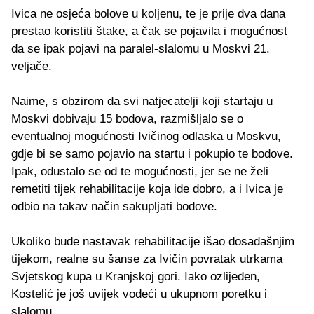
Ivica ne osjeća bolove u koljenu, te je prije dva dana
prestao koristiti štake, a čak se pojavila i mogućnost
da se ipak pojavi na paralel-slalomu u Moskvi 21.
veljače.
Naime, s obzirom da svi natjecatelji koji startaju u
Moskvi dobivaju 15 bodova, razmišljalo se o
eventualnoj mogućnosti Ivičinog odlaska u Moskvu,
gdje bi se samo pojavio na startu i pokupio te bodove.
Ipak, odustalo se od te mogućnosti, jer se ne želi
remetiti tijek rehabilitacije koja ide dobro, a i Ivica je
odbio na takav način sakupljati bodove.
Ukoliko bude nastavak rehabilitacije išao dosadašnjim
tijekom, realne su šanse za Ivičin povratak utrkama
Svjetskog kupa u Kranjskoj gori. Iako ozlijeđen,
Kostelić je još uvijek vodeći u ukupnom poretku i
slalomu.