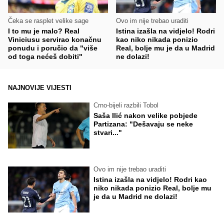
Čeka se rasplet velike sage
Ovo im nije trebao uraditi
I to mu je malo? Real
Istina izašla na vidjelo! Rodri
Viniciusu servirao konačnu
kao niko nikada ponizio
ponudu i poručio da "više
Real, bolje mu je da u Madrid
od toga nećeš dobiti"
ne dolazi!
NAJNOVIJE VIJESTI
Crno-bijeli razbili Tobol
Saša Ilić nakon velike pobjede
Partizana: "Dešavaju se neke
stvari..."
Ovo im nije trebao uraditi
Istina izašla na vidjelo! Rodri kao
niko nikada ponizio Real, bolje mu
je da u Madrid ne dolazi!