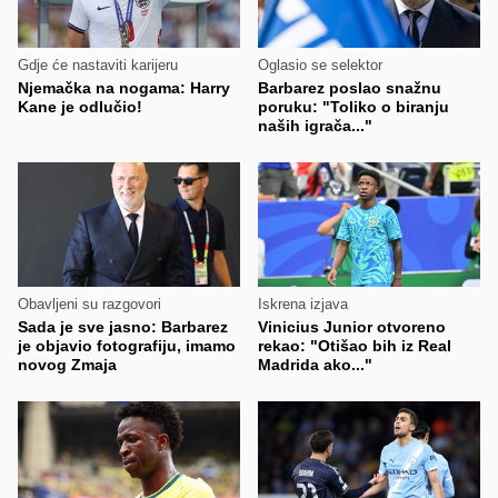
Gdje će nastaviti karijeru
Oglasio se selektor
Njemačka na nogama: Harry
Barbarez poslao snažnu
Kane je odlučio!
poruku: "Toliko o biranju
naših igrača..."
Obavljeni su razgovori
Iskrena izjava
Sada je sve jasno: Barbarez
Vinicius Junior otvoreno
je objavio fotografiju, imamo
rekao: "Otišao bih iz Real
novog Zmaja
Madrida ako..."