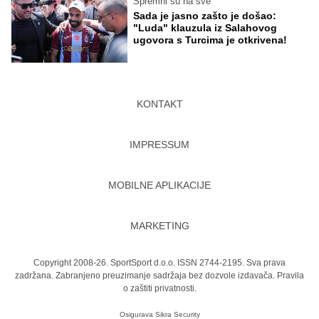
Spremni su na sve
Sada je jasno zašto je došao:
"Luda" klauzula iz Salahovog
ugovora s Turcima je otkrivena!
KONTAKT
IMPRESSUM
MOBILNE APLIKACIJE
MARKETING
Copyright 2008-26. SportSport d.o.o. ISSN 2744-2195. Sva prava
zadržana. Zabranjeno preuzimanje sadržaja bez dozvole izdavača.
Pravila
o zaštiti privatnosti.
Osigurava
Sikra Security