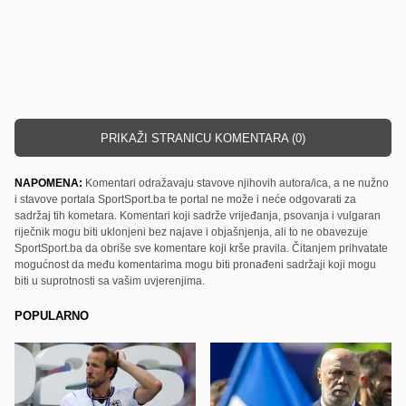
PRIKAŽI STRANICU KOMENTARA (0)
NAPOMENA:
Komentari odražavaju stavove njihovih autora/ica, a ne nužno
i stavove portala SportSport.ba te portal ne može i neće odgovarati za
sadržaj tih kometara. Komentari koji sadrže vrijeđanja, psovanja i vulgaran
riječnik mogu biti uklonjeni bez najave i objašnjenja, ali to ne obavezuje
SportSport.ba da obriše sve komentare koji krše pravila. Čitanjem prihvatate
mogućnost da među komentarima mogu biti pronađeni sadržaji koji mogu
biti u suprotnosti sa vašim uvjerenjima.
POPULARNO