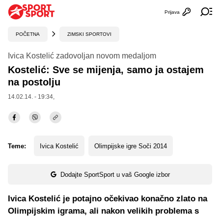
Prijava
Otvori profi
Ot
POČETNA
ZIMSKI SPORTOVI
Ivica Kostelić zadovoljan novom medaljom
Kostelić: Sve se mijenja, samo ja ostajem
na postolju
14.02.14. - 19:34,
Teme:
Ivica Kostelić
Olimpijske igre Soči 2014
Dodajte SportSport u vaš Google izbor
Ivica Kostelić je potajno očekivao konačno zlato na
Olimpijskim igrama, ali nakon velikih problema s