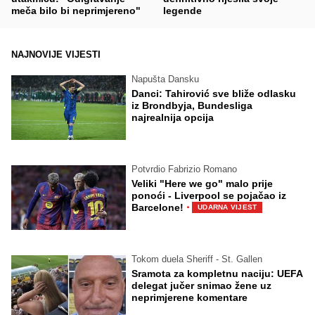
meča bilo bi neprimjereno"
legende
NAJNOVIJE VIJESTI
Napušta Dansku
Danci: Tahirović sve bliže odlasku
iz Brondbyja, Bundesliga
najrealnija opcija
Potvrdio Fabrizio Romano
Veliki "Here we go" malo prije
ponoći - Liverpool se pojačao iz
·
Barcelone!
UDARNA VIJEST
Tokom duela Sheriff - St. Gallen
Sramota za kompletnu naciju: UEFA
delegat jučer snimao žene uz
neprimjerene komentare