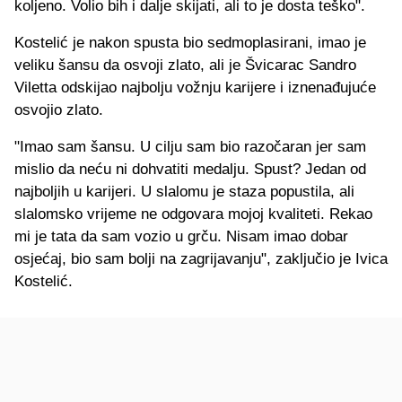
koljeno. Volio bih i dalje skijati, ali to je dosta teško".
Kostelić je nakon spusta bio sedmoplasirani, imao je
veliku šansu da osvoji zlato, ali je Švicarac Sandro
Viletta odskijao najbolju vožnju karijere i iznenađujuće
osvojio zlato.
"Imao sam šansu. U cilju sam bio razočaran jer sam
mislio da neću ni dohvatiti medalju. Spust? Jedan od
najboljih u karijeri. U slalomu je staza popustila, ali
slalomsko vrijeme ne odgovara mojoj kvaliteti. Rekao
mi je tata da sam vozio u grču. Nisam imao dobar
osjećaj, bio sam bolji na zagrijavanju", zaključio je Ivica
Kostelić.