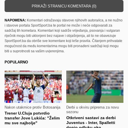
PRIKAŽI STRANICU KOMENTARA (0)
NAPOMENA:
Komentari odražavaju stavove njihovih autora/ica, a ne nužno
i stavove portala SportSport.ba te portal ne može i neće odgovarati za
sadržaj tih kometara. Komentari koji sadrže vrijeđanja, psovanja i vulgaran
riječnik mogu biti uklonjeni bez najave i objašnjenja, ali to ne obavezuje
SportSport.ba da obriše sve komentare koji krše pravila. Čitanjem prihvatate
mogućnost da među komentarima mogu biti pronađeni sadržaji koji mogu
biti u suprotnosti sa vašim uvjerenjima.
POPULARNO
Nakon utakmice protiv Botosanija
Derbi u okviru priprema za novu
sezonu
Trener U.Cluja potvrdio
Otkriveni sastavi za derbi
transfer Jove Lukića: "Želim
Juventus - Inter, Spalletti
mu sve najbolje"
donio odluku oko