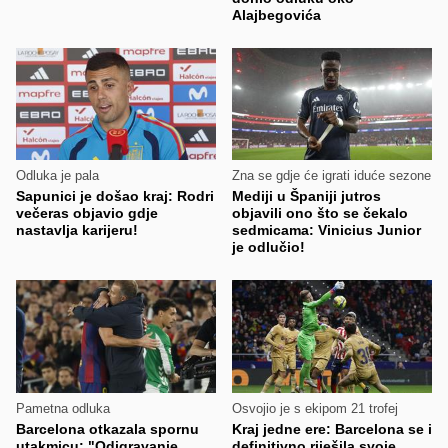
Alajbegovića
Odluka je pala
Zna se gdje će igrati iduće sezone
Sapunici je došao kraj: Rodri
Mediji u Španiji jutros
večeras objavio gdje
objavili ono što se čekalo
nastavlja karijeru!
sedmicama: Vinicius Junior
je odlučio!
Pametna odluka
Osvojio je s ekipom 21 trofej
Barcelona otkazala spornu
Kraj jedne ere: Barcelona se i
utakmicu: "Odigravanje
definitivno riješila svoje