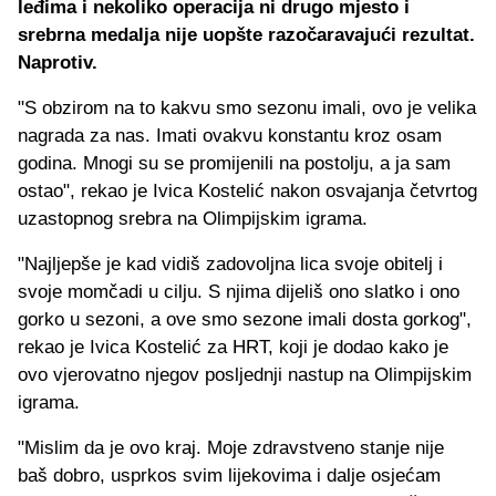
leđima i nekoliko operacija ni drugo mjesto i
srebrna medalja nije uopšte razočaravajući rezultat.
Naprotiv.
"S obzirom na to kakvu smo sezonu imali, ovo je velika
nagrada za nas. Imati ovakvu konstantu kroz osam
godina. Mnogi su se promijenili na postolju, a ja sam
ostao", rekao je Ivica Kostelić nakon osvajanja četvrtog
uzastopnog srebra na Olimpijskim igrama.
"Najljepše je kad vidiš zadovoljna lica svoje obitelj i
svoje momčadi u cilju. S njima dijeliš ono slatko i ono
gorko u sezoni, a ove smo sezone imali dosta gorkog",
rekao je Ivica Kostelić za HRT, koji je dodao kako je
ovo vjerovatno njegov posljednji nastup na Olimpijskim
igrama.
"Mislim da je ovo kraj. Moje zdravstveno stanje nije
baš dobro, usprkos svim lijekovima i dalje osjećam