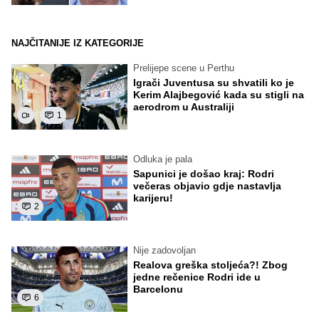
NAJČITANIJE IZ KATEGORIJE
Prelijepe scene u Perthu
Igrači Juventusa su shvatili ko je
Kerim Alajbegović kada su stigli na
aerodrom u Australiji
1
Odluka je pala
Sapunici je došao kraj: Rodri
večeras objavio gdje nastavlja
karijeru!
2
Nije zadovoljan
Realova greška stoljeća?! Zbog
jedne rečenice Rodri ide u
Barcelonu
6