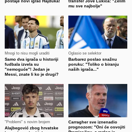
postaje novi igrač Hajduka!
transfer Jove Lukića: "Želim
mu sve najbolje"
Mnogi to nisu mogli uraditi
Oglasio se selektor
Samo dva igrača u historiji
Barbarez poslao snažnu
fudbala izvela su
poruku: "Toliko o biranju
"nemoguće"! Jedan je
naših igrača..."
Messi, znate li ko je drugi?
"Problemi" s novim brojem
Carragher sve iznenadio
prognozom: "Oni će osvojiti
Alajbegović zbog hrvatske
Premier ligu, a razlog je