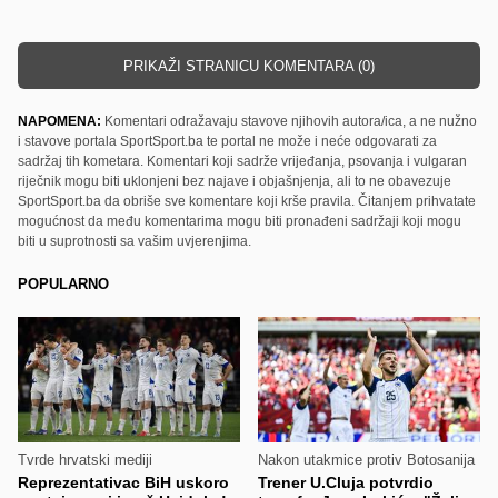
PRIKAŽI STRANICU KOMENTARA (0)
NAPOMENA:
Komentari odražavaju stavove njihovih autora/ica, a ne nužno
i stavove portala SportSport.ba te portal ne može i neće odgovarati za
sadržaj tih kometara. Komentari koji sadrže vrijeđanja, psovanja i vulgaran
riječnik mogu biti uklonjeni bez najave i objašnjenja, ali to ne obavezuje
SportSport.ba da obriše sve komentare koji krše pravila. Čitanjem prihvatate
mogućnost da među komentarima mogu biti pronađeni sadržaji koji mogu
biti u suprotnosti sa vašim uvjerenjima.
POPULARNO
Tvrde hrvatski mediji
Nakon utakmice protiv Botosanija
Reprezentativac BiH uskoro
Trener U.Cluja potvrdio