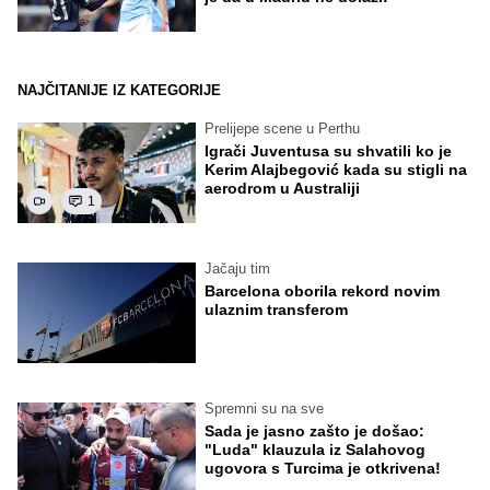
NAJČITANIJE IZ KATEGORIJE
Prelijepe scene u Perthu
Igrači Juventusa su shvatili ko je
Kerim Alajbegović kada su stigli na
aerodrom u Australiji
1
Jačaju tim
Barcelona oborila rekord novim
ulaznim transferom
Spremni su na sve
Sada je jasno zašto je došao:
"Luda" klauzula iz Salahovog
ugovora s Turcima je otkrivena!