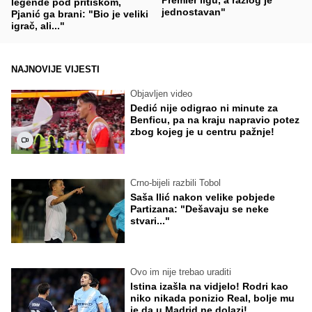
legende pod pritiskom,
jednostavan"
Pjanić ga brani: "Bio je veliki
igrač, ali..."
NAJNOVIJE VIJESTI
Objavljen video
Dedić nije odigrao ni minute za
Benficu, pa na kraju napravio potez
zbog kojeg je u centru pažnje!
Crno-bijeli razbili Tobol
Saša Ilić nakon velike pobjede
Partizana: "Dešavaju se neke
stvari..."
Ovo im nije trebao uraditi
Istina izašla na vidjelo! Rodri kao
niko nikada ponizio Real, bolje mu
je da u Madrid ne dolazi!