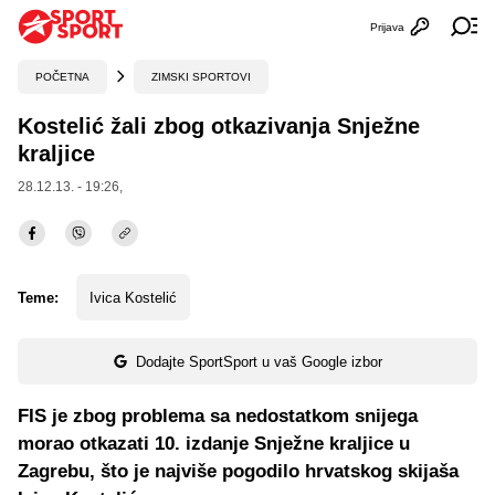
Prijava
Otvori profi
Ot
POČETNA
ZIMSKI SPORTOVI
Kostelić žali zbog otkazivanja Snježne
kraljice
28.12.13. - 19:26,
Teme:
Ivica Kostelić
Dodajte SportSport u vaš Google izbor
FIS je zbog problema sa nedostatkom snijega
morao otkazati 10. izdanje Snježne kraljice u
Zagrebu, što je najviše pogodilo hrvatskog skijaša