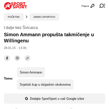
Prijava
Otvori profi
Ot
POČETNA
ZIMSKI SPORTOVI
I dalje bez Švicarca
Simon Ammann propušta takmičenje u
Willingenu
28.01.15. - 13:30,
Simon Ammann
Teme:
Svjetski kup u skijaskim skokovima
Dodajte SportSport u vaš Google izbor