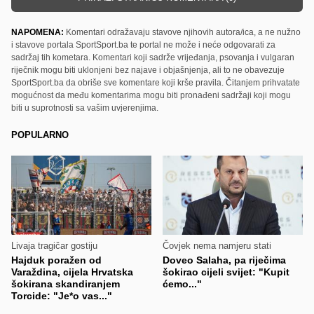
NAPOMENA:
Komentari odražavaju stavove njihovih autora/ica, a ne nužno
i stavove portala SportSport.ba te portal ne može i neće odgovarati za
sadržaj tih kometara. Komentari koji sadrže vrijeđanja, psovanja i vulgaran
riječnik mogu biti uklonjeni bez najave i objašnjenja, ali to ne obavezuje
SportSport.ba da obriše sve komentare koji krše pravila. Čitanjem prihvatate
mogućnost da među komentarima mogu biti pronađeni sadržaji koji mogu
biti u suprotnosti sa vašim uvjerenjima.
POPULARNO
Livaja tragičar gostiju
Čovjek nema namjeru stati
Hajduk poražen od
Doveo Salaha, pa riječima
Varaždina, cijela Hrvatska
šokirao cijeli svijet: "Kupit
šokirana skandiranjem
ćemo..."
Torcide: "Je*o vas..."