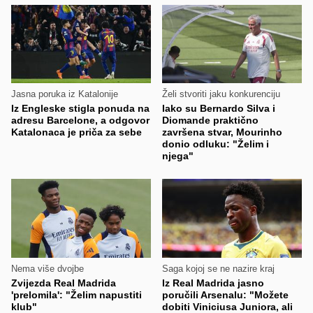
Jasna poruka iz Katalonije
Želi stvoriti jaku konkurenciju
Iz Engleske stigla ponuda na
Iako su Bernardo Silva i
adresu Barcelone, a odgovor
Diomande praktično
Katalonaca je priča za sebe
završena stvar, Mourinho
donio odluku: "Želim i
njega"
Nema više dvojbe
Saga kojoj se ne nazire kraj
Zvijezda Real Madrida
Iz Real Madrida jasno
'prelomila': "Želim napustiti
poručili Arsenalu: "Možete
klub"
dobiti Viniciusa Juniora, ali