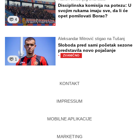
Disciplinska komisija na potezu: U
svojim rukama imaju sve, da li će
opet pomilovati Borac?
4
Aleksandar Mitrović stigao na Tušanj
Sloboda pred sami početak sezone
predstavila novo pojačanje
·
ZVANIČNO
1
KONTAKT
IMPRESSUM
MOBILNE APLIKACIJE
MARKETING