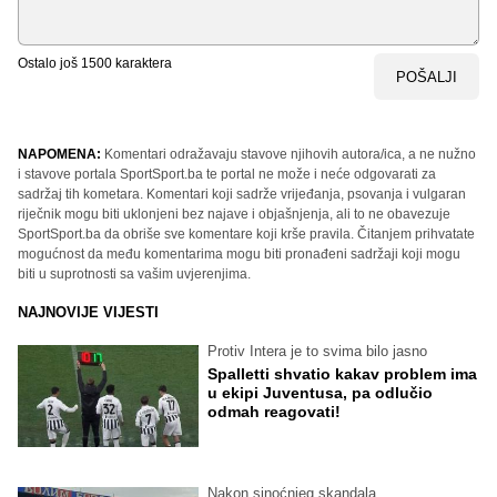
Ostalo još
1500
karaktera
POŠALJI
NAPOMENA:
Komentari odražavaju stavove njihovih autora/ica, a ne nužno
i stavove portala SportSport.ba te portal ne može i neće odgovarati za
sadržaj tih kometara. Komentari koji sadrže vrijeđanja, psovanja i vulgaran
riječnik mogu biti uklonjeni bez najave i objašnjenja, ali to ne obavezuje
SportSport.ba da obriše sve komentare koji krše pravila. Čitanjem prihvatate
mogućnost da među komentarima mogu biti pronađeni sadržaji koji mogu
biti u suprotnosti sa vašim uvjerenjima.
NAJNOVIJE VIJESTI
Protiv Intera je to svima bilo jasno
Spalletti shvatio kakav problem ima
u ekipi Juventusa, pa odlučio
odmah reagovati!
Nakon sinoćnjeg skandala