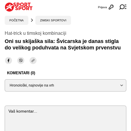
Prijava
Otvori profi
Ot
POČETNA
ZIMSKI SPORTOVI
Hat-trick u timskoj kombinaciji
Oni su skijaška sila: Švicarska je danas stigla
do velikog poduhvata na Svjetskom prvenstvu
KOMENTARI (0)
Sortiraj
Komentar