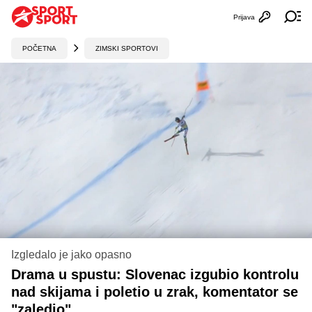
Prijava
Otvori profi
Ot
POČETNA
ZIMSKI SPORTOVI
Izgledalo je jako opasno
Drama u spustu: Slovenac izgubio kontrolu
nad skijama i poletio u zrak, komentator se
"zaledio"