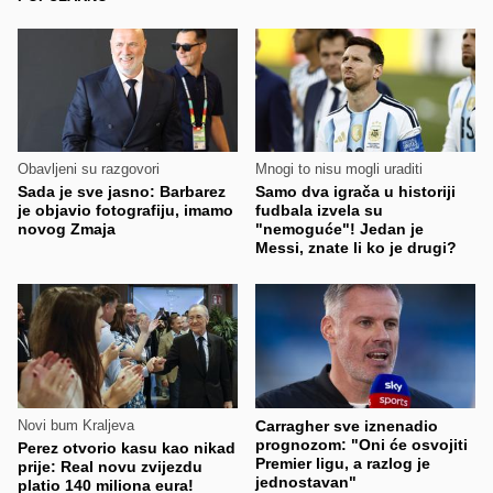
Obavljeni su razgovori
Mnogi to nisu mogli uraditi
Sada je sve jasno: Barbarez
Samo dva igrača u historiji
je objavio fotografiju, imamo
fudbala izvela su
novog Zmaja
"nemoguće"! Jedan je
Messi, znate li ko je drugi?
Novi bum Kraljeva
Carragher sve iznenadio
prognozom: "Oni će osvojiti
Perez otvorio kasu kao nikad
Premier ligu, a razlog je
prije: Real novu zvijezdu
jednostavan"
platio 140 miliona eura!