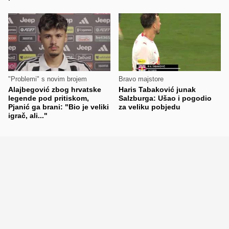
"Problemi" s novim brojem
Bravo majstore
Alajbegović zbog hrvatske
Haris Tabaković junak
legende pod pritiskom,
Salzburga: Ušao i pogodio
Pjanić ga brani: "Bio je veliki
za veliku pobjedu
igrač, ali..."