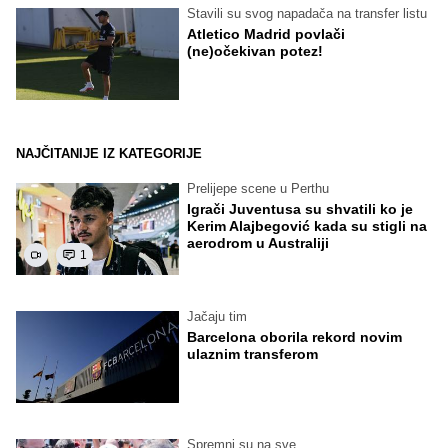
Stavili su svog napadača na transfer listu
Atletico Madrid povlači
(ne)očekivan potez!
NAJČITANIJE IZ KATEGORIJE
Prelijepe scene u Perthu
Igrači Juventusa su shvatili ko je
Kerim Alajbegović kada su stigli na
aerodrom u Australiji
1
Jačaju tim
Barcelona oborila rekord novim
ulaznim transferom
Spremni su na sve