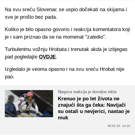
Na svu sreću Slovenac se uspio dočekati na skijama i
sve je prošlo bez pada.
Koliko je bilo opasno govorio i reakcija komentatora koji
je i sam priznao da se na momenat "zaledio".
Turbulentnu vožnju Hrobata i trenutak akda je izbjegao
pad pogledajte
OVDJE
.
Izgledalo je veoma opasno i na svu sreću Hrobat nije
pao.
Njegova reakcija je dovoljno rekla
Krenuo je po let života ne
znajući šta ga čeka: Navijači
su ostali u nevjerici, nastao je
muk
08.02.25. 14:10