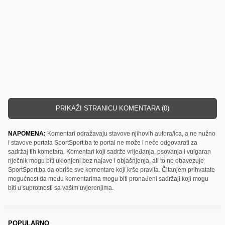
PRIKAŽI STRANICU KOMENTARA (0)
NAPOMENA:
Komentari odražavaju stavove njihovih autora/ica, a ne nužno
i stavove portala SportSport.ba te portal ne može i neće odgovarati za
sadržaj tih kometara. Komentari koji sadrže vrijeđanja, psovanja i vulgaran
riječnik mogu biti uklonjeni bez najave i objašnjenja, ali to ne obavezuje
SportSport.ba da obriše sve komentare koji krše pravila. Čitanjem prihvatate
mogućnost da među komentarima mogu biti pronađeni sadržaji koji mogu
biti u suprotnosti sa vašim uvjerenjima.
POPULARNO