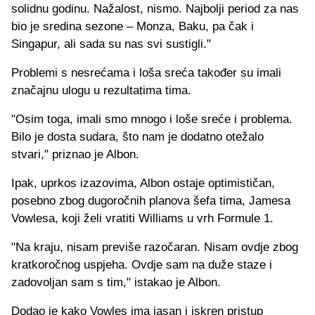
solidnu godinu. Nažalost, nismo. Najbolji period za nas
bio je sredina sezone – Monza, Baku, pa čak i
Singapur, ali sada su nas svi sustigli."
Problemi s nesrećama i loša sreća također su imali
značajnu ulogu u rezultatima tima.
"Osim toga, imali smo mnogo i loše sreće i problema.
Bilo je dosta sudara, što nam je dodatno otežalo
stvari," priznao je Albon.
Ipak, uprkos izazovima, Albon ostaje optimističan,
posebno zbog dugoročnih planova šefa tima, Jamesa
Vowlesa, koji želi vratiti Williams u vrh Formule 1.
"Na kraju, nisam previše razočaran. Nisam ovdje zbog
kratkoročnog uspjeha. Ovdje sam na duže staze i
zadovoljan sam s tim," istakao je Albon.
Dodao je kako Vowles ima jasan i iskren pristup