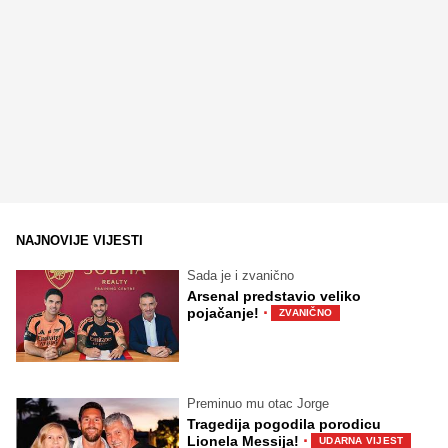
NAJNOVIJE VIJESTI
Sada je i zvanično
Arsenal predstavio veliko
·
pojačanje!
ZVANIČNO
Preminuo mu otac Jorge
Tragedija pogodila porodicu
·
Lionela Messija!
UDARNA VIJEST