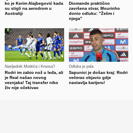
ko je Kerim Alajbegović kada
Diomande praktično
su stigli na aerodrom u
završena stvar, Mourinho
Australiji
donio odluku: "Želim i
njega"
Nasljednik Modrića i Kroosa?
Odluka je pala
Rodri im zabio nož u leđa, ali
Sapunici je došao kraj: Rodri
je Real našao novog
večeras objavio gdje
veznjaka! Taj transfer niko
nastavlja karijeru!
živ nije očekivao