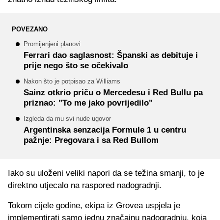
POVEZANO
Promijenjeni planovi
Ferrari dao saglasnost: Španski as debituje i
prije nego što se očekivalo
Nakon što je potpisao za Williams
Sainz otkrio priču o Mercedesu i Red Bullu pa
priznao: "To me jako povrijedilo"
Izgleda da mu svi nude ugovor
Argentinska senzacija Formule 1 u centru
pažnje: Pregovara i sa Red Bullom
Iako su uloženi veliki napori da se težina smanji, to je
direktno utjecalo na raspored nadogradnji.
Tokom cijele godine, ekipa iz Grovea uspjela je
implementirati samo jednu značajnu nadogradnju, koja