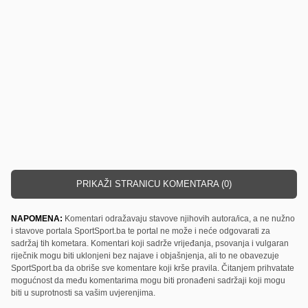
PRIKAŽI STRANICU KOMENTARA (0)
NAPOMENA:
Komentari odražavaju stavove njihovih autora/ica, a ne nužno
i stavove portala SportSport.ba te portal ne može i neće odgovarati za
sadržaj tih kometara. Komentari koji sadrže vrijeđanja, psovanja i vulgaran
riječnik mogu biti uklonjeni bez najave i objašnjenja, ali to ne obavezuje
SportSport.ba da obriše sve komentare koji krše pravila. Čitanjem prihvatate
mogućnost da među komentarima mogu biti pronađeni sadržaji koji mogu
biti u suprotnosti sa vašim uvjerenjima.