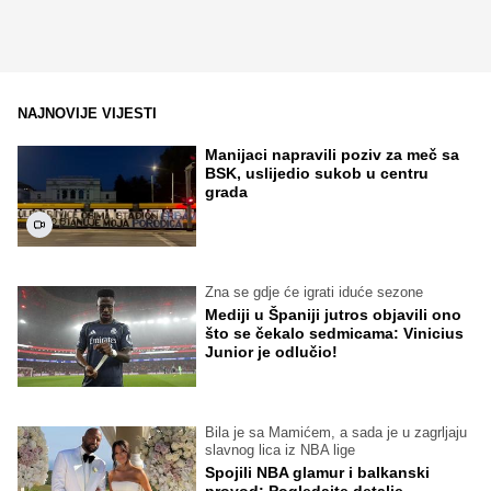
NAJNOVIJE VIJESTI
Manijaci napravili poziv za meč sa
BSK, uslijedio sukob u centru
grada
Zna se gdje će igrati iduće sezone
Mediji u Španiji jutros objavili ono
što se čekalo sedmicama: Vinicius
Junior je odlučio!
Bila je sa Mamićem, a sada je u zagrljaju
slavnog lica iz NBA lige
Spojili NBA glamur i balkanski
provod: Pogledajte detalje