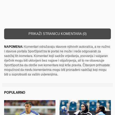
PRIKAŽI STRANICU KOMENTARA (0)
NAPOMENA:
Komentari odražavaju stavove njihovih autora/ica, a ne nužno
i stavove portala SportSport.ba te portal ne može i neće odgovarati za
sadržaj tih kometara. Komentari koji sadrže vrijeđanja, psovanja i vulgaran
riječnik mogu biti uklonjeni bez najave i objašnjenja, ali to ne obavezuje
SportSport.ba da obriše sve komentare koji krše pravila. Čitanjem prihvatate
mogućnost da među komentarima mogu biti pronađeni sadržaji koji mogu
biti u suprotnosti sa vašim uvjerenjima.
POPULARNO