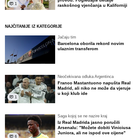
1
raskošnog vjenčanja u Kaliforniji
NAJČITANIJE IZ KATEGORIJE
Jačaju tim
Barcelona oborila rekord novim
ulaznim transferom
Neočekivana odluka Argentinca
Franco Mastantuono napušta Real
Madrid, ali niko ne može da vjeruje
u koji klub ide
1
Saga kojoj se ne nazire kraj
Iz Real Madrida jasno poručili
Arsenalu: "Možete dobiti Viniciusa
Juniora, ali ne ispod ove cijene"
6