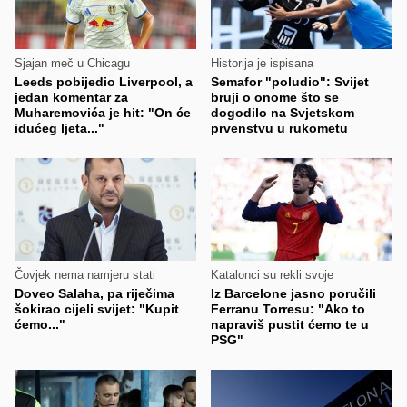
Sjajan meč u Chicagu
Historija je ispisana
Leeds pobijedio Liverpool, a
Semafor "poludio": Svijet
jedan komentar za
bruji o onome što se
Muharemovića je hit: "On će
dogodilo na Svjetskom
idućeg ljeta..."
prvenstvu u rukometu
Čovjek nema namjeru stati
Katalonci su rekli svoje
Doveo Salaha, pa riječima
Iz Barcelone jasno poručili
šokirao cijeli svijet: "Kupit
Ferranu Torresu: "Ako to
ćemo..."
napraviš pustit ćemo te u
PSG"