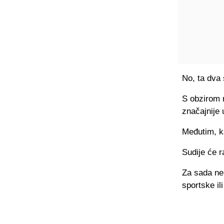
No, ta dva 
S obzirom n
značajnije 
Međutim, ka
Sudije će r
Za sada ne
sportske il