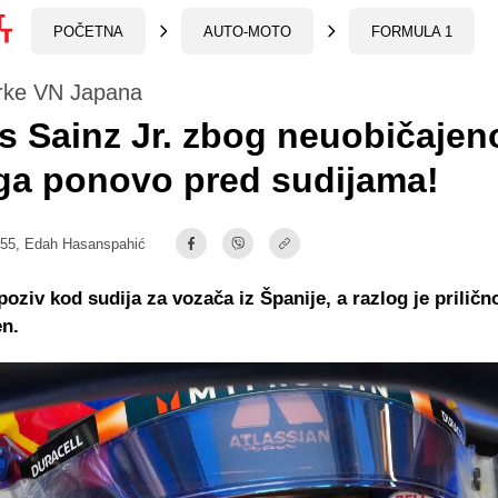
POČETNA
AUTO-MOTO
FORMULA 1
rke VN Japana
s Sainz Jr. zbog neuobičajen
ga ponovo pred sudijama!
:55,
Edah Hasanspahić
poziv kod sudija za vozača iz Španije, a razlog je priličn
en.