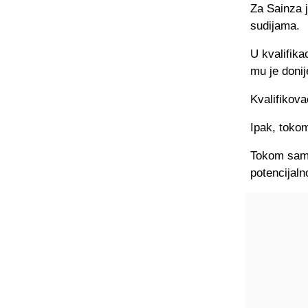
Za Sainza 
sudijama.
U kvalifik
mu je donij
Kvalifikova
Ipak, tokom
Tokom same 
potencijaln