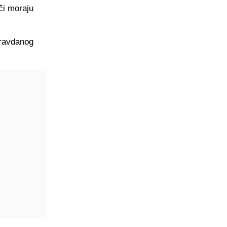
ači moraju
pravdanog