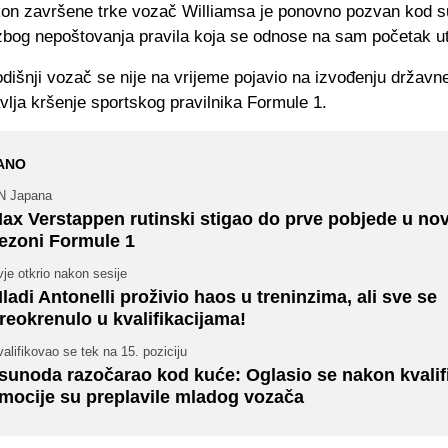
on završene trke vozač Williamsa je ponovno pozvan kod su
 zbog nepoštovanja pravila koja se odnose na sam početak u
dišnji vozač se nije na vrijeme pojavio na izvođenju državn
vlja kršenje sportskog pravilnika Formule 1.
ANO
N Japana
ax Verstappen rutinski stigao do prve pobjede u no
ezoni Formule 1
je otkrio nakon sesije
ladi Antonelli proživio haos u treninzima, ali sve se
reokrenulo u kvalifikacijama!
alifikovao se tek na 15. poziciju
sunoda razočarao kod kuće: Oglasio se nakon kvalifi
mocije su preplavile mladog vozača