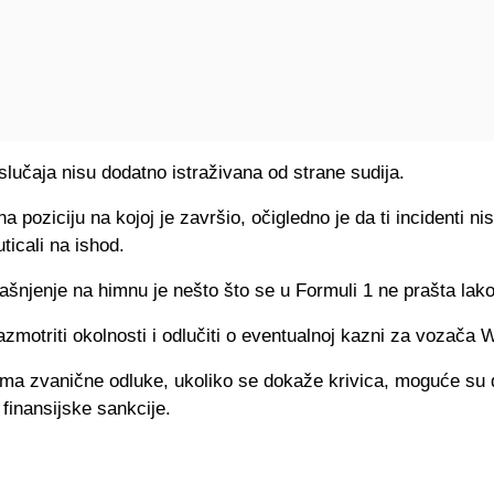
slučaja nisu dodatno istraživana od strane sudija.
a poziciju na kojoj je završio, očigledno je da ti incidenti ni
uticali na ishod.
šnjenje na himnu je nešto što se u Formuli 1 ne prašta lako
azmotriti okolnosti i odlučiti o eventualnoj kazni za vozača 
ma zvanične odluke, ukoliko se dokaže krivica, moguće su
i finansijske sankcije.