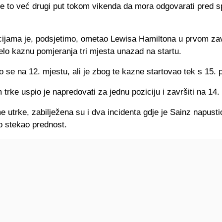
je to već drugi put tokom vikenda da mora odgovarati pred 
acijama je, podsjetimo, ometao Lewisa Hamiltona u prvom zav
elo kaznu pomjeranja tri mjesta unazad na startu.
o se na 12. mjestu, ali je zbog te kazne startovao tek s 15. p
 trke uspio je napredovati za jednu poziciju i završiti na 14.
utrke, zabilježena su i dva incidenta gdje je Sainz napusti
o stekao prednost.