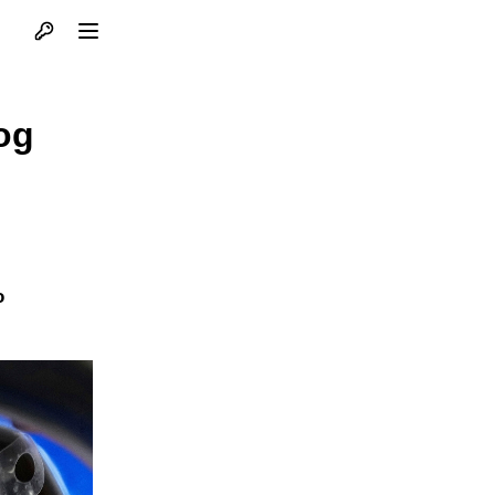
Otvori profil
Otvori meni
og
o