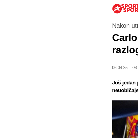
Nakon ut
Carlo
razlo
06.04.25. - 08
Još jedan 
neuobičaj