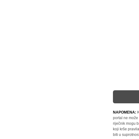
NAPOMENA:
K
portal ne može 
riječnik mogu b
koji krše pravi
biti u suprotnos