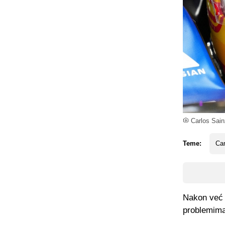
Carlos Sain
Teme:
Car
Nakon već 
problemima