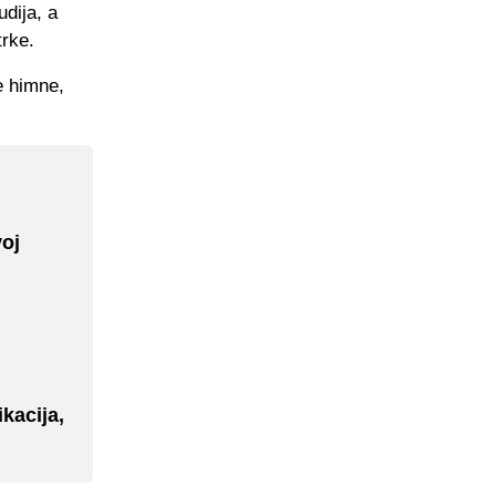
dija, a
trke.
e himne,
voj
kacija,