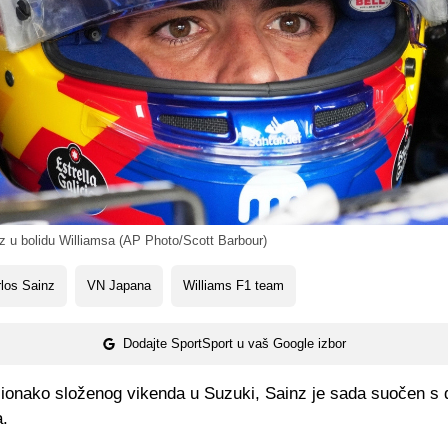
z u bolidu Williamsa (AP Photo/Scott Barbour)
los Sainz
VN Japana
Williams F1 team
Dodajte SportSport u vaš Google izbor
ionako složenog vikenda u Suzuki, Sainz je sada suočen s
.