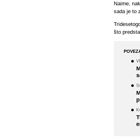
Naime, nak
sada je to
Tridesetogo
što predsta
POVEZ
V
M
s
Sv
M
p
Kv
T
e