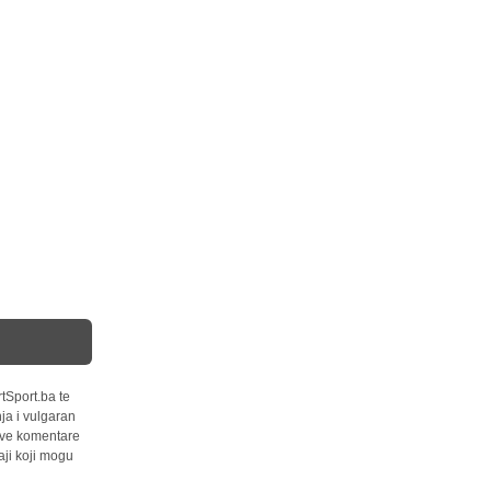
tSport.ba te
ja i vulgaran
 sve komentare
ji koji mogu