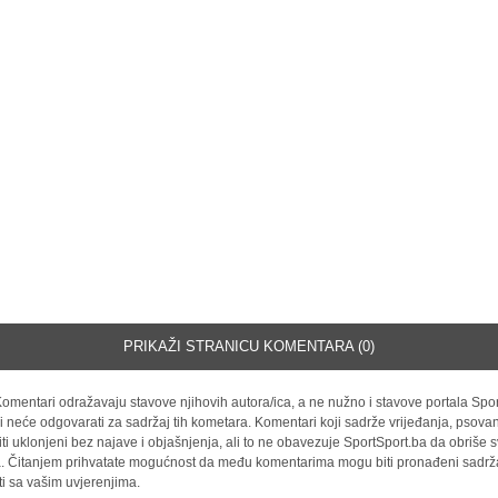
PRIKAŽI STRANICU KOMENTARA (0)
omentari odražavaju stavove njihovih autora/ica, a ne nužno i stavove portala Spor
i neće odgovarati za sadržaj tih kometara. Komentari koji sadrže vrijeđanja, psovan
iti uklonjeni bez najave i objašnjenja, ali to ne obavezuje SportSport.ba da obriše
la. Čitanjem prihvatate mogućnost da među komentarima mogu biti pronađeni sadrža
ti sa vašim uvjerenjima.