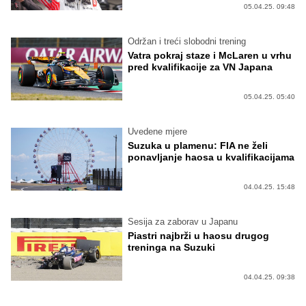
05.04.25. 09:48
Održan i treći slobodni trening
Vatra pokraj staze i McLaren u vrhu
pred kvalifikacije za VN Japana
05.04.25. 05:40
Uvedene mjere
Suzuka u plamenu: FIA ne želi
ponavljanje haosa u kvalifikacijama
04.04.25. 15:48
Sesija za zaborav u Japanu
Piastri najbrži u haosu drugog
treninga na Suzuki
04.04.25. 09:38