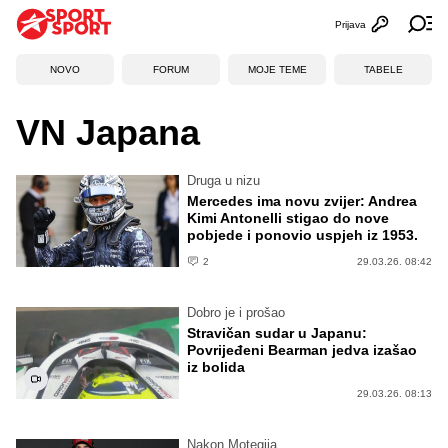
Prijava
Otvori profi
Ot
NOVO
FORUM
MOJE TEME
TABELE
VN Japana
Druga u nizu
Mercedes ima novu zvijer: Andrea
Kimi Antonelli stigao do nove
pobjede i ponovio uspjeh iz 1953.
2
29.03.26. 08:42
Dobro je i prošao
Stravičan sudar u Japanu:
Povrijeđeni Bearman jedva izašao
iz bolida
29.03.26. 08:13
Nakon Motegija