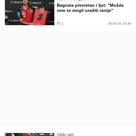
Bagnaia presretan i ljut: "Možda
smo to mogli uraditi ranije"
1
30.09.25. 15:46
Veliki peh