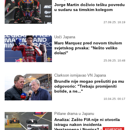
Jorge Martin doživio tešku povredu
u sudaru sa timskim kolegom
27.09.25. 16:19
Uoči Japana
Marc Marquez pred novom titulom
svjetskog prvaka: "Nešto veliko
dolazi"
25.09.25. 10:48
Clarkson ismijavao VN Japana
Brundle nije mogao prešutiti pa mu
odgovorio: "Trebaju promijeniti
bolide, a ne..."
10.04.25. 00:17
Pitlane drama u Japanu
Analiza: Zašto FIA nije ni otvorila
istragu nakon incidenta
·
Verstappena i Norrisa?
KOMENTAR