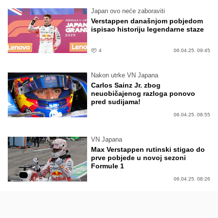
Japan ovo neće zaboraviti
Verstappen današnjom pobjedom
ispisao historiju legendarne staze
4
06.04.25. 09:45
Nakon utrke VN Japana
Carlos Sainz Jr. zbog
neuobičajenog razloga ponovo
pred sudijama!
06.04.25. 08:55
VN Japana
Max Verstappen rutinski stigao do
prve pobjede u novoj sezoni
Formule 1
06.04.25. 08:26