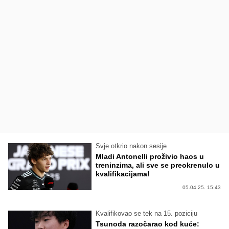
Svje otkrio nakon sesije
Mladi Antonelli proživio haos u
treninzima, ali sve se preokrenulo u
kvalifikacijama!
05.04.25. 15:43
Kvalifikovao se tek na 15. poziciju
Tsunoda razočarao kod kuće: