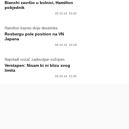
Bianchi završio u bolnici, Hamilton
pobjednik
05.10.14. 10:32
Hamilton kasnio dvije desetinke
Rosbergu pole position na VN
Japana
04.10.14. 10:19
Najmlađi vozač zadovoljan vožnjom
Verstapen: Nisam bi ni blizu svog
limita
03.10.14. 21:00