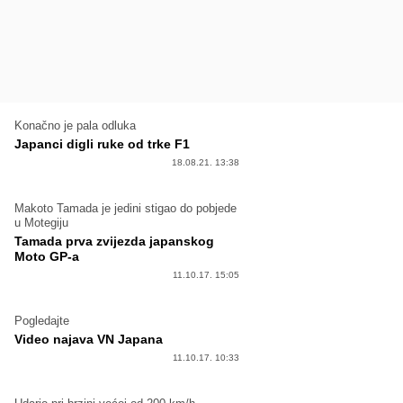
Konačno je pala odluka
Japanci digli ruke od trke F1
18.08.21. 13:38
Makoto Tamada je jedini stigao do pobjede
u Motegiju
Tamada prva zvijezda japanskog
Moto GP-a
11.10.17. 15:05
Pogledajte
Video najava VN Japana
11.10.17. 10:33