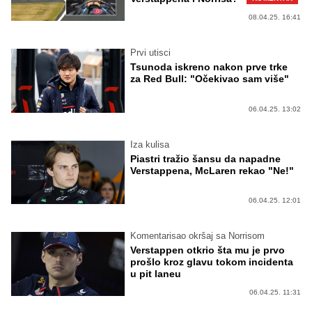
08.04.25. 16:41
Prvi utisci
Tsunoda iskreno nakon prve trke
za Red Bull: "Očekivao sam više"
06.04.25. 13:02
Iza kulisa
Piastri tražio šansu da napadne
Verstappena, McLaren rekao "Ne!"
06.04.25. 12:01
Komentarisao okršaj sa Norrisom
Verstappen otkrio šta mu je prvo
prošlo kroz glavu tokom incidenta
u pit laneu
06.04.25. 11:31