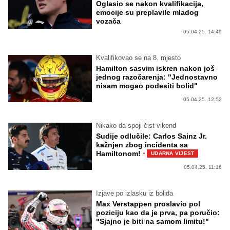
Oglasio se nakon kvalifikacija,
emocije su preplavile mladog
vozača
05.04.25. 14:49
Kvalifikovao se na 8. mjesto
Hamilton sasvim iskren nakon još
jednog razočarenja: "Jednostavno
nisam mogao podesiti bolid"
05.04.25. 12:52
Nikako da spoji čist vikend
Sudije odlučile: Carlos Sainz Jr.
kažnjen zbog incidenta sa
·
Hamiltonom!
UDARNA VIJEST
05.04.25. 11:16
Izjave po izlasku iz bolida
Max Verstappen proslavio pol
poziciju kao da je prva, pa poručio:
"Sjajno je biti na samom limitu!"