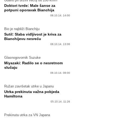
Udario pri brzini većoj od 200 km/h
Doktori tvrde: Male šanse za
potpuni oporavak Bianchija
08.10.14. 14:00
Bio je najbliži Bianchiju
Sutil: Slaba vidljivost je kriva za
Bianchijevu nesreću
08.10.14. 13:06
Glasnogovornik Suzuke
Miyazaki: Radilo se o nesretnom
slučaju
08.10.14. 08:00
Ružan završetak utrke u Japanu
Utrka prekinuta važna pobjeda
Hamiltona
05.10.14. 11:26
Prekinuta utrka za VN Japana