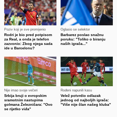
Poziv koji je sve promijenio
Oglasio se selektor
Rodri je bio pred potpisom
Barbarez poslao snažnu
za Real, a onda je telefon
poruku: "Toliko o biranju
zazvonio: Zbog njega sada
naših igrača..."
ide u Barcelonu?
Nije imao svoje večeri
Rođeni napunili kasu
Srbija bruji o evropskim
Velež potvrdio odlazak
sramotnim nastupima
jednog od najboljih igrača:
golmana Železničara: "Ovo
"Više nije član našeg kluba"
se rijetko viđa"