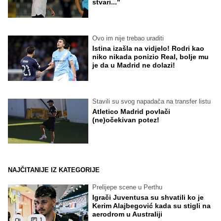
stvari..."
Ovo im nije trebao uraditi
Istina izašla na vidjelo! Rodri kao
niko nikada ponizio Real, bolje mu
je da u Madrid ne dolazi!
Stavili su svog napadača na transfer listu
Atletico Madrid povlači
(ne)očekivan potez!
NAJČITANIJE IZ KATEGORIJE
Prelijepe scene u Perthu
Igrači Juventusa su shvatili ko je
Kerim Alajbegović kada su stigli na
aerodrom u Australiji
1