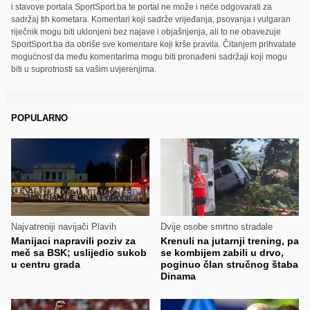
i stavove portala SportSport.ba te portal ne može i neće odgovarati za
sadržaj tih kometara. Komentari koji sadrže vrijeđanja, psovanja i vulgaran
riječnik mogu biti uklonjeni bez najave i objašnjenja, ali to ne obavezuje
SportSport.ba da obriše sve komentare koji krše pravila. Čitanjem prihvatate
mogućnost da među komentarima mogu biti pronađeni sadržaji koji mogu
biti u suprotnosti sa vašim uvjerenjima.
POPULARNO
Najvatreniji navijači Plavih
Dvije osobe smrtno stradale
Manijaci napravili poziv za
Krenuli na jutarnji trening, pa
meč sa BSK; uslijedio sukob
se kombijem zabili u drvo,
u centru grada
poginuo član stručnog štaba
Dinama