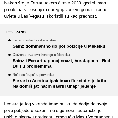
Nakon što je Ferrari tokom čitave 2023. godini imao
problema s trošenjem i pregrijavanjem guma, hladne
uvjete u Las Vegasu iskoristili su kao prednost.
POVEZANO
Ferrari nastavlja gdje je stao
Sainz dominantno do pol pozicije u Meksiku
Održana prva dva treninga u Meksiku
Sainz i Ferrari u punoj snazi, Verstappen i Red
Bull u problemima!
Našli su "rupu" u pravilniku
Ferrari u Austinu ipak imao fleksibilnije krilo:
Na domišljat način sakrili unaprijeđenje
Leclerc je tog vikenda imao priliku da dodje do svoje
prve pobjede u sezoni, no sigurnosni automobil je
uništio njegovu prednost i omogućio Maxu Verstappenu