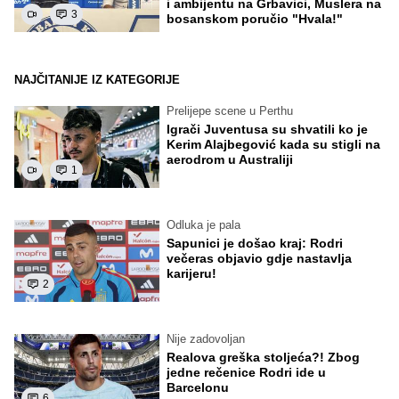
i ambijentu na Grbavici, Muslera na
3
bosanskom poručio "Hvala!"
NAJČITANIJE IZ KATEGORIJE
Prelijepe scene u Perthu
Igrači Juventusa su shvatili ko je
Kerim Alajbegović kada su stigli na
aerodrom u Australiji
1
Odluka je pala
Sapunici je došao kraj: Rodri
večeras objavio gdje nastavlja
karijeru!
2
Nije zadovoljan
Realova greška stoljeća?! Zbog
jedne rečenice Rodri ide u
Barcelonu
6