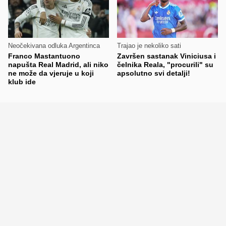
Neočekivana odluka Argentinca
Trajao je nekoliko sati
Franco Mastantuono
Završen sastanak Viniciusa i
napušta Real Madrid, ali niko
čelnika Reala, "procurili" su
ne može da vjeruje u koji
apsolutno svi detalji!
klub ide