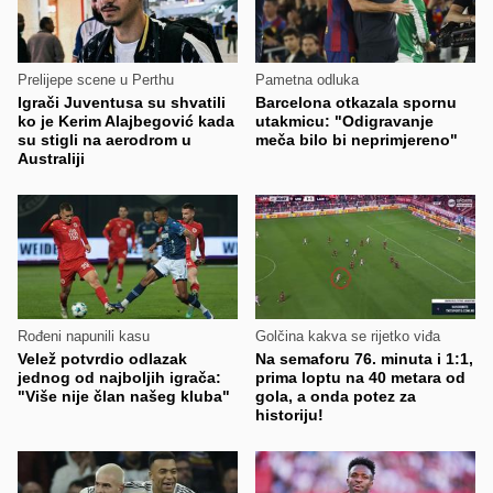
Prelijepe scene u Perthu
Pametna odluka
Igrači Juventusa su shvatili
Barcelona otkazala spornu
ko je Kerim Alajbegović kada
utakmicu: "Odigravanje
su stigli na aerodrom u
meča bilo bi neprimjereno"
Australiji
Rođeni napunili kasu
Golčina kakva se rijetko viđa
Velež potvrdio odlazak
Na semaforu 76. minuta i 1:1,
jednog od najboljih igrača:
prima loptu na 40 metara od
"Više nije član našeg kluba"
gola, a onda potez za
historiju!