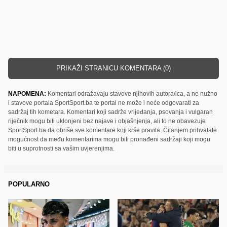
PRIKAŽI STRANICU KOMENTARA (0)
NAPOMENA:
Komentari odražavaju stavove njihovih autora/ica, a ne nužno
i stavove portala SportSport.ba te portal ne može i neće odgovarati za
sadržaj tih kometara. Komentari koji sadrže vrijeđanja, psovanja i vulgaran
riječnik mogu biti uklonjeni bez najave i objašnjenja, ali to ne obavezuje
SportSport.ba da obriše sve komentare koji krše pravila. Čitanjem prihvatate
mogućnost da među komentarima mogu biti pronađeni sadržaji koji mogu
biti u suprotnosti sa vašim uvjerenjima.
POPULARNO