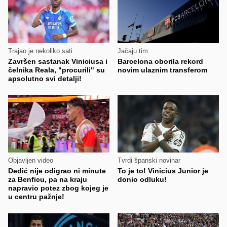
Trajao je nekoliko sati
Jačaju tim
Završen sastanak Viniciusa i
Barcelona oborila rekord
čelnika Reala, "procurili" su
novim ulaznim transferom
apsolutno svi detalji!
Objavljen video
Tvrdi španski novinar
Dedić nije odigrao ni minute
To je to! Vinicius Junior je
za Benficu, pa na kraju
donio odluku!
napravio potez zbog kojeg je
u centru pažnje!