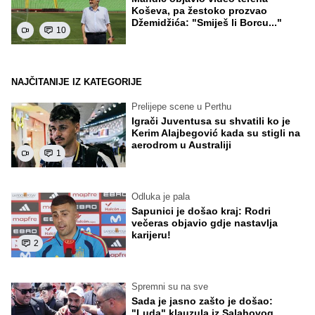
Koševa, pa žestoko prozvao
Džemidžića: "Smiješ li Borcu..."
10
NAJČITANIJE IZ KATEGORIJE
Prelijepe scene u Perthu
Igrači Juventusa su shvatili ko je
Kerim Alajbegović kada su stigli na
aerodrom u Australiji
1
Odluka je pala
Sapunici je došao kraj: Rodri
večeras objavio gdje nastavlja
karijeru!
2
Spremni su na sve
Sada je jasno zašto je došao:
"Luda" klauzula iz Salahovog