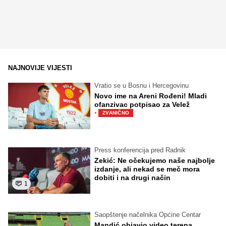
NAJNOVIJE VIJESTI
Vratio se u Bosnu i Hercegovinu
Novo ime na Areni Rođeni! Mladi
ofanzivac potpisao za Velež
·
ZVANIČNO
Press konferencija pred Radnik
Zekić: Ne očekujemo naše najbolje
izdanje, ali nekad se meč mora
dobiti i na drugi način
1
Saopštenje načelnika Općine Centar
Mandić objavio video terena