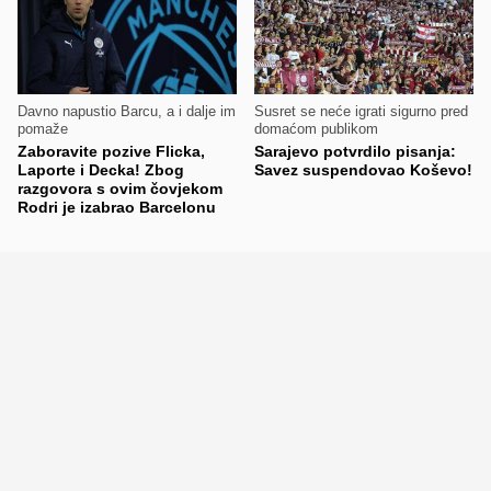
Davno napustio Barcu, a i dalje im
Susret se neće igrati sigurno pred
pomaže
domaćom publikom
Zaboravite pozive Flicka,
Sarajevo potvrdilo pisanja:
Laporte i Decka! Zbog
Savez suspendovao Koševo!
razgovora s ovim čovjekom
Rodri je izabrao Barcelonu