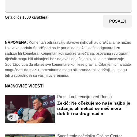
Ostalo još
1500
karaktera
POŠALJI
NAPOMENA:
Komentari odražavaju stavove njihovih autora/ica, a ne nužno
i stavove portala SportSport.ba te portal ne može i neće odgovarati za
sadržaj tih kometara. Komentari koji sadrže vrijeđanja, psovanja i vulgaran
riječnik mogu biti uklonjeni bez najave i objašnjenja, ali to ne obavezuje
SportSport.ba da obriše sve komentare koji krše pravila. Čitanjem prihvatate
mogućnost da među komentarima mogu biti pronađeni sadržaji koji mogu
biti u suprotnosti sa vašim uvjerenjima.
NAJNOVIJE VIJESTI
Press konferencija pred Radnik
Zekić: Ne očekujemo naše najbolje
izdanje, ali nekad se meč mora
dobiti i na drugi način
1
Saopštenje načelnika Općine Centar