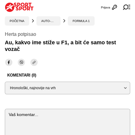
Prijava
Otvori profi
Ot
POČETNA
AUTO-MOTO
FORMULA 1
Herta potpisao
Au, kakvo ime stiže u F1, a bit će samo test
vozač
KOMENTARI (0)
Sortiraj
Komentar