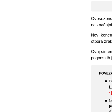
Ovosezonsk
najznačajn
Novi konce
otpora zrak
Ovaj siste
pogonskih j
POVEZ
Pr
L
·
Ne
F
2