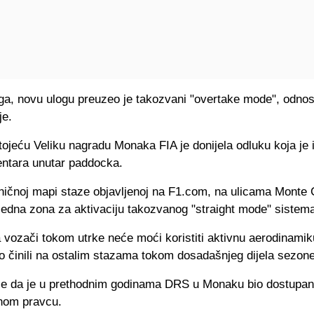
ga, novu ulogu preuzeo je takozvani "overtake mode", odno
je.
ojeću Veliku nagradu Monaka FIA je donijela odluku koja je 
ntara unutar paddocka.
ičnoj mapi staze objavljenoj na F1.com, na ulicama Monte 
ijedna zona za aktivaciju takozvanog "straight mode" sistem
 vozači tokom utrke neće moći koristiti aktivnu aerodinamik
to činili na ostalim stazama tokom dosadašnjeg dijela sezone
 je da je u prethodnim godinama DRS u Monaku bio dostupan
jnom pravcu.