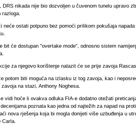
, DRS nikada nije bio dozvoljen u čuvenom tunelu upravo z
 razloga.
či neće ostati potpuno bez pomoći prilikom pokušaja napada
ju.
e bit će dostupan "overtake mode", odnosno sistem namijen
a.
cije za njegovo korištenje nalazit će se prije zavoja Rasca
će potom biti moguća na izlasku iz tog zavoja, kao i neposre
g zavoja na stazi, Anthony Noghesa.
e vidi hoće li ovakva odluka FIA-e dodatno otežati preticanj
 decenijama poznata kao jedna od najtežih za napad na protiv
aći nova rješenja koja bi mogla donijeti više uzbuđenja u utr
 Carla.