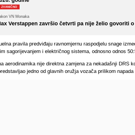
ZVANIČNO
akon VN Monaka
ax Verstappen završio četvrti pa nije želio govoriti o t
uelna pravila predviđaju ravnomjernu raspodjelu snage izm
jim sagorijevanjem i električnog sistema, odnosno odnos 50:
na aerodinamika nije direktna zamjena za nekadašnji DRS koj
edstavljao jedno od glavnih oružja vozača prilikom napada 