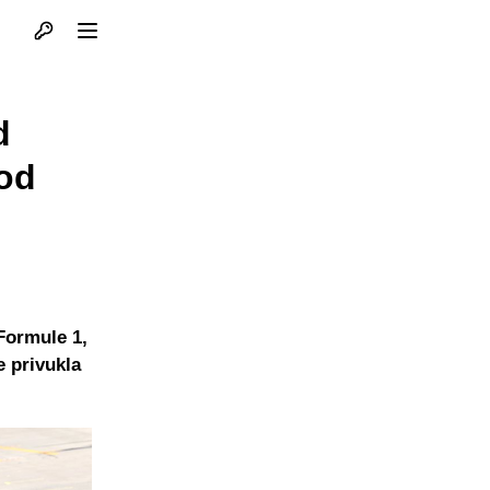
Otvori profil
Otvori meni
d
 od
Formule 1,
e privukla