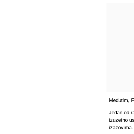
Međutim, FI
Jedan od r
izuzetno u
izazovima.