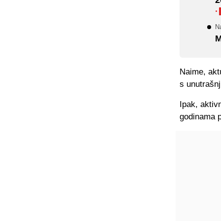
·
N
M
Naime, akt
s unutrašn
Ipak, aktiv
godinama pr