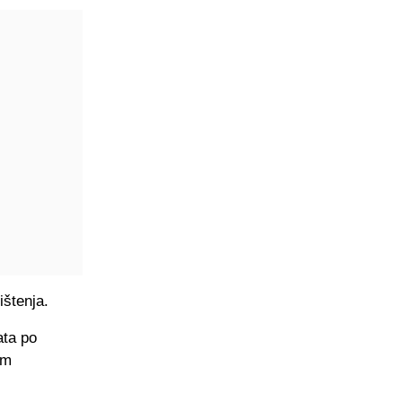
ištenja.
ata po
im