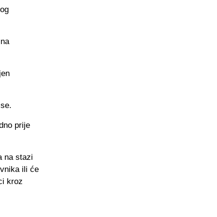
bog
 na
jen
sse.
dno prije
a na stazi
nika ili će
ci kroz