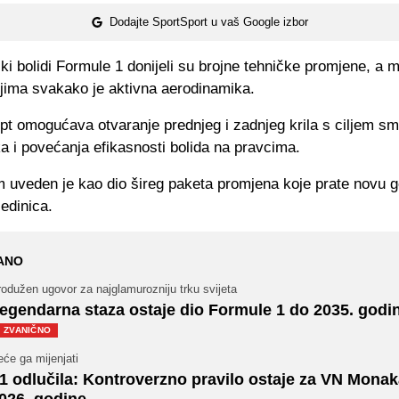
Dodajte SportSport u vaš Google izbor
i bolidi Formule 1 donijeli su brojne tehničke promjene, a 
ijima svakako je aktivna aerodinamika.
pt omogućava otvaranje prednjeg i zadnjeg krila s ciljem sm
a i povećanja efikasnosti bolida na pravcima.
m uveden je kao dio šireg paketa promjena koje prate novu g
edinica.
ANO
odužen ugovor za najglamurozniju trku svijeta
egendarna staza ostaje dio Formule 1 do 2035. godi
ZVANIČNO
će ga mijenjati
1 odlučila: Kontroverzno pravilo ostaje za VN Monak
026. godine