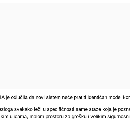
A je odlučila da novi sistem neće pratiti identičan model kor
azloga svakako leži u specifičnosti same staze koja je pozn
skim ulicama, malom prostoru za grešku i velikim sigurnosn