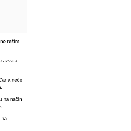
sno režim
izazvala
Carla neće
a.
u na način
.
 na