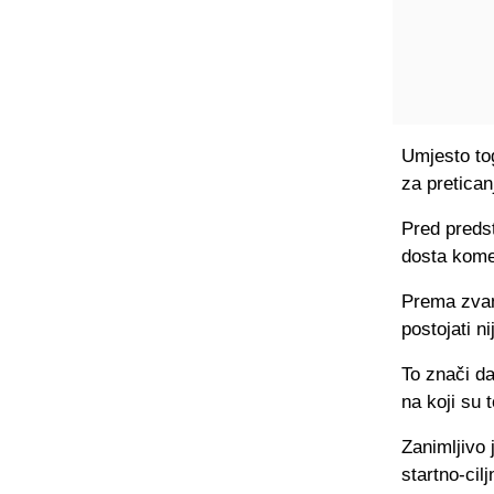
Umjesto to
za pretican
Pred predst
dosta kome
Prema zvan
postojati n
To znači da
na koji su 
Zanimljivo
startno-cil