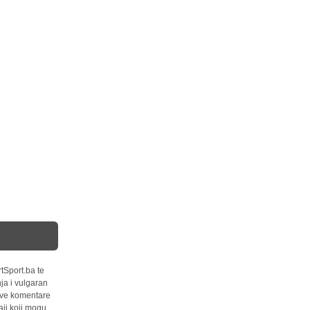
tSport.ba te
ja i vulgaran
 sve komentare
ji koji mogu