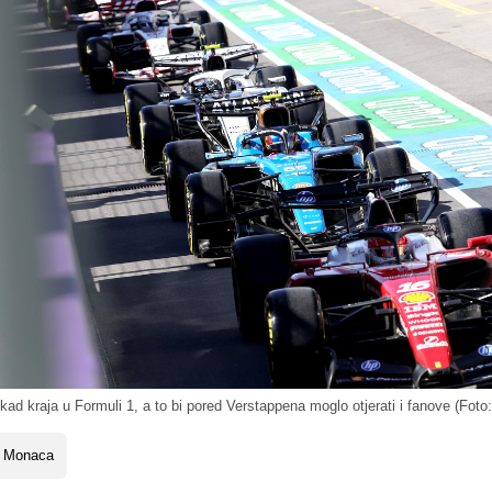
kad kraja u Formuli 1, a to bi pored Verstappena moglo otjerati i fanove (Foto
 Monaca