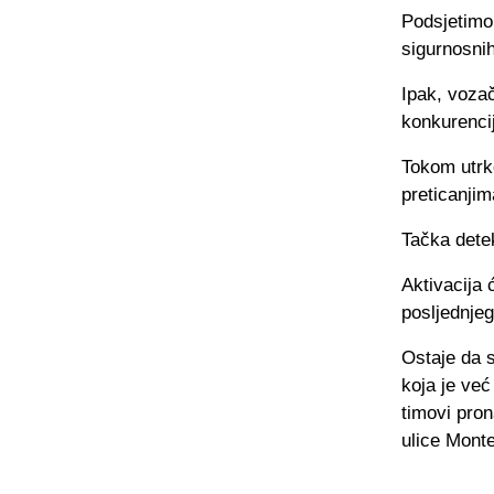
Podsjetimo
sigurnosnih
Ipak, voza
konkurenci
Tokom utrk
preticanjim
Tačka detek
Aktivacija 
posljednje
Ostaje da s
koja je već
timovi pron
ulice Monte