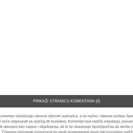
PRIKAŽI STRANICU KOMENTARA (0)
omentari odražavaju stavove njihovih autora/ica, a ne nužno i stavove portala Spor
i neće odgovarati za sadržaj tih kometara. Komentari koji sadrže vrijeđanja, psovan
iti uklonjeni bez najave i objašnjenja, ali to ne obavezuje SportSport.ba da obriše
la. Čitanjem prihvatate mogućnost da među komentarima mogu biti pronađeni sadrža