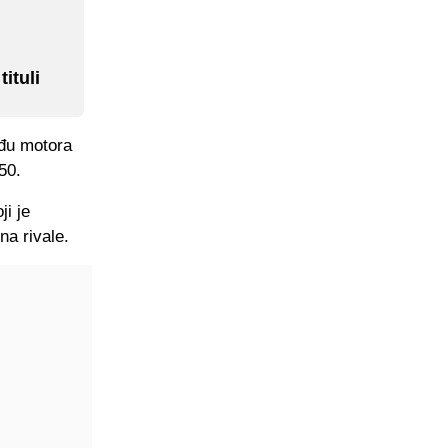
ituli
eđu motora
50.
i je
na rivale.