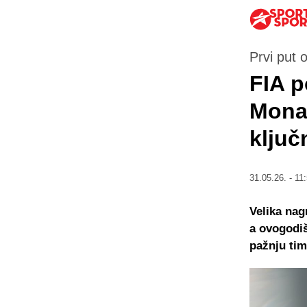
Prvi put 
FIA p
Monac
ključ
31.05.26. - 11
Velika nag
a ovogodiš
pažnju tim