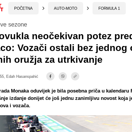
POČETNA
AUTO-MOTO
FORMULA 1
ove sezone
ovukla neočekivan potez pre
o: Vozači ostali bez jednog
nih oružja za utrkivanje
:55,
Edah Hasanspahić
rada Monaka oduvijek je bila posebna priča u kalendaru 
nje izdanje donijet će još jednu zanimljivu novost koja j
ova i vozača.