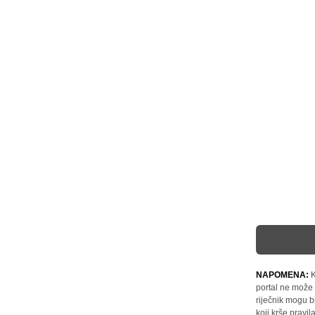
NAPOMENA:
K
portal ne može 
riječnik mogu b
koji krše pravi