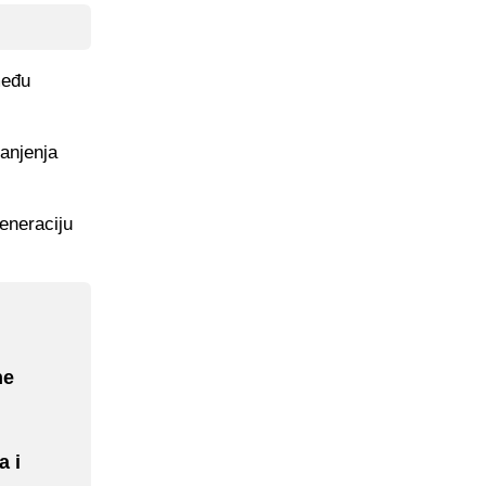
među
anjenja
eneraciju
ne
a i