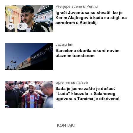
Prelijepe scene u Perthu
Igrači Juventusa su shvatili ko je
Kerim Alajbegović kada su stigli na
aerodrom u Australiji
1
Jačaju tim
Barcelona oborila rekord novim
ulaznim transferom
Spremni su na sve
Sada je jasno zašto je došao:
"Luda" klauzula iz Salahovog
ugovora s Turcima je otkrivena!
KONTAKT