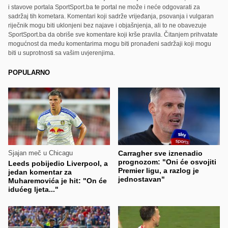
i stavove portala SportSport.ba te portal ne može i neće odgovarati za
sadržaj tih kometara. Komentari koji sadrže vrijeđanja, psovanja i vulgaran
riječnik mogu biti uklonjeni bez najave i objašnjenja, ali to ne obavezuje
SportSport.ba da obriše sve komentare koji krše pravila. Čitanjem prihvatate
mogućnost da među komentarima mogu biti pronađeni sadržaji koji mogu
biti u suprotnosti sa vašim uvjerenjima.
POPULARNO
Sjajan meč u Chicagu
Carragher sve iznenadio
prognozom: "Oni će osvojiti
Leeds pobijedio Liverpool, a
Premier ligu, a razlog je
jedan komentar za
jednostavan"
Muharemovića je hit: "On će
idućeg ljeta..."