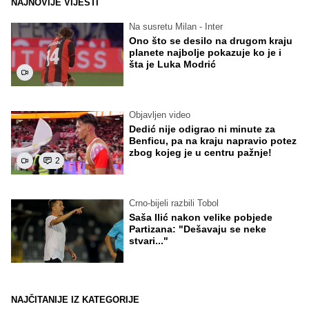
NAJNOVIJE VIJESTI
Na susretu Milan - Inter
Ono što se desilo na drugom kraju
planete najbolje pokazuje ko je i
šta je Luka Modrić
Objavljen video
Dedić nije odigrao ni minute za
Benficu, pa na kraju napravio potez
zbog kojeg je u centru pažnje!
2
Crno-bijeli razbili Tobol
Saša Ilić nakon velike pobjede
Partizana: "Dešavaju se neke
stvari..."
NAJČITANIJE IZ KATEGORIJE