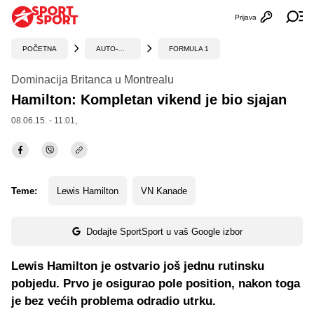
Prijava
Otvori profi
Ot
POČETNA
AUTO-MOTO
FORMULA 1
Dominacija Britanca u Montrealu
Hamilton: Kompletan vikend je bio sjajan
08.06.15. - 11:01,
Teme:
Lewis Hamilton
VN Kanade
Dodajte SportSport u vaš Google izbor
Lewis Hamilton je ostvario još jednu rutinsku
pobjedu. Prvo je osigurao pole position, nakon toga
je bez većih problema odradio utrku.