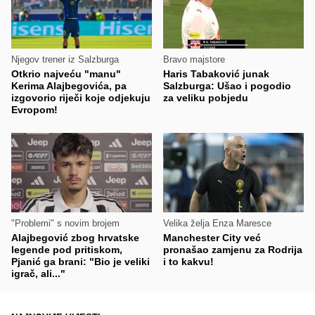
Njegov trener iz Salzburga
Bravo majstore
Otkrio najveću "manu"
Haris Tabaković junak
Kerima Alajbegovića, pa
Salzburga: Ušao i pogodio
izgovorio riječi koje odjekuju
za veliku pobjedu
Evropom!
"Problemi" s novim brojem
Velika želja Enza Maresce
Alajbegović zbog hrvatske
Manchester City već
legende pod pritiskom,
pronašao zamjenu za Rodrija
Pjanić ga brani: "Bio je veliki
i to kakvu!
igrač, ali..."