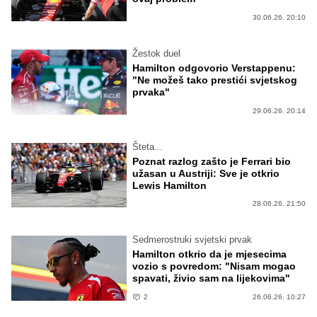
30.06.26. 20:10
Žestok duel
Hamilton odgovorio Verstappenu:
"Ne možeš tako prestići svjetskog
prvaka"
29.06.26. 20:14
Šteta...
Poznat razlog zašto je Ferrari bio
užasan u Austriji: Sve je otkrio
Lewis Hamilton
28.06.26. 21:50
Sedmerostruki svjetski prvak
Hamilton otkrio da je mjesecima
vozio s povredom: "Nisam mogao
spavati, živio sam na lijekovima"
2
26.06.26. 10:27