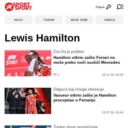
Prijava
Otvori profi
Ot
NOVO
FORUM
MOJE TEME
TABELE
Lewis Hamilton
Zna šta je problem
Hamilton otkrio zašto Ferrari ne
može preko noći sustići Mercedes
1
16.07.26. 00:29
Odgovor koji mnoge interesuje
Vasseur otkrio zašto je Hamilton
procvjetao u Ferrariju
15.07.26. 20:44
Totalno drugo raspoloženje