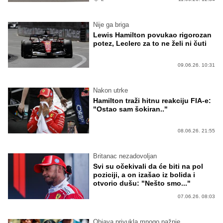
Nije ga briga
Lewis Hamilton povukao rigorozan
potez, Leclerc za to ne želi ni čuti
09.06.26. 10:31
Nakon utrke
Hamilton traži hitnu reakciju FIA-e:
"Ostao sam šokiran.."
08.06.26. 21:55
Britanac nezadovoljan
Svi su očekivali da će biti na pol
poziciji, a on izašao iz bolida i
otvorio dušu: "Nešto smo..."
07.06.26. 08:03
Objava privukla mnogo pažnje