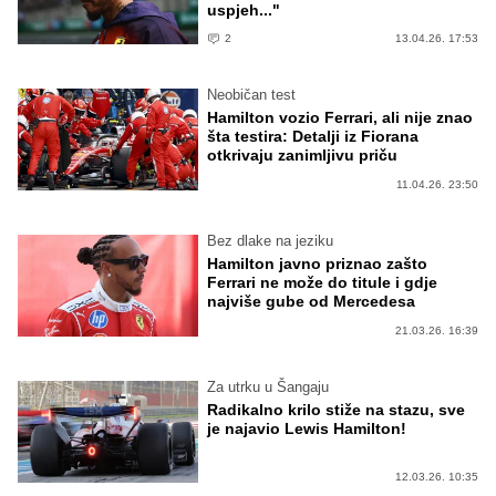
uspjeh..."
2
13.04.26. 17:53
Neobičan test
Hamilton vozio Ferrari, ali nije znao
šta testira: Detalji iz Fiorana
otkrivaju zanimljivu priču
11.04.26. 23:50
Bez dlake na jeziku
Hamilton javno priznao zašto
Ferrari ne može do titule i gdje
najviše gube od Mercedesa
21.03.26. 16:39
Za utrku u Šangaju
Radikalno krilo stiže na stazu, sve
je najavio Lewis Hamilton!
12.03.26. 10:35