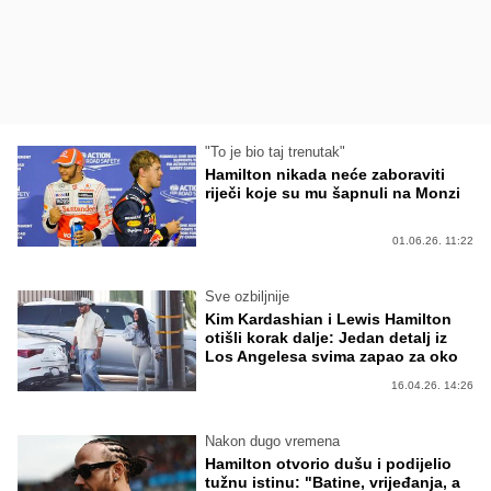
"To je bio taj trenutak"
Hamilton nikada neće zaboraviti
riječi koje su mu šapnuli na Monzi
01.06.26. 11:22
Sve ozbiljnije
Kim Kardashian i Lewis Hamilton
otišli korak dalje: Jedan detalj iz
Los Angelesa svima zapao za oko
16.04.26. 14:26
Nakon dugo vremena
Hamilton otvorio dušu i podijelio
tužnu istinu: "Batine, vrijeđanja, a