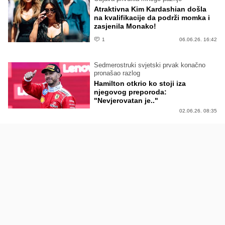
Atraktivna Kim Kardashian došla
na kvalifikacije da podrži momka i
zasjenila Monako!
1
06.06.26. 16:42
Sedmerostruki svjetski prvak konačno
pronašao razlog
Hamilton otkrio ko stoji iza
njegovog preporoda:
"Nevjerovatan je.."
02.06.26. 08:35