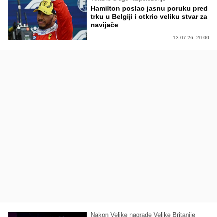
Hamilton poslao jasnu poruku pred
trku u Belgiji i otkrio veliku stvar za
navijače
13.07.26. 20:00
Nakon Velike nagrade Velike Britanije