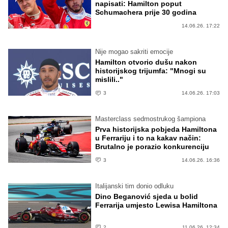
napisati: Hamilton poput
Schumachera prije 30 godina
14.06.26. 17:22
Nije mogao sakriti emocije
Hamilton otvorio dušu nakon
historijskog trijumfa: "Mnogi su
mislili.."
3
14.06.26. 17:03
Masterclass sedmostrukog šampiona
Prva historijska pobjeda Hamiltona
u Ferrariju i to na kakav način:
Brutalno je porazio konkurenciju
3
14.06.26. 16:36
Italijanski tim donio odluku
Dino Beganović sjeda u bolid
Ferrarija umjesto Lewisa Hamiltona
2
11.06.26. 12:34