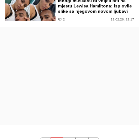
Mnogi muškarci bi voljeli biti na
mjestu Lewisa Hamiltona: Isplovile
slike sa njegovom novom ljubavi
2
12.02.26. 22:17