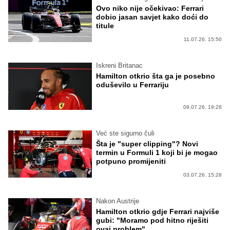
Ovo niko nije očekivao: Ferrari
dobio jasan savjet kako doći do
titule
11.07.26. 15:50
Iskreni Britanac
Hamilton otkrio šta ga je posebno
oduševilo u Ferrariju
09.07.26. 19:28
Već ste sigurno čuli
Šta je "super clipping"? Novi
termin u Formuli 1 koji bi je mogao
potpuno promijeniti
03.07.26. 15:28
Nakon Austrije
Hamilton otkrio gdje Ferrari najviše
gubi: "Moramo pod hitno riješiti
ovaj problem"