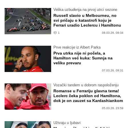
Velika uzbuđenja na prvoj utrci sezone
Russell slavio u Melbourneu, no
svi pričaju o katastrofi koju je
Ferrari uradio Leclercu i Hamiltonu
1
08.03.26. 08:34
Prve reakcije iz Albert Parka
Prva utrka nije ni počela, a
Hamilton već kuka: Sumnja na
veliku prevaru
07.03.26. 09:31
Vozački tandem u dobrom raspoloženju
Romanse u Ferrariju glavna tema!
Leclerc čeka poklon od Hamiltona,
dok je on zauzet sa Kardashiankom
05.03.26. 23:59
Uživaju u ljubavi