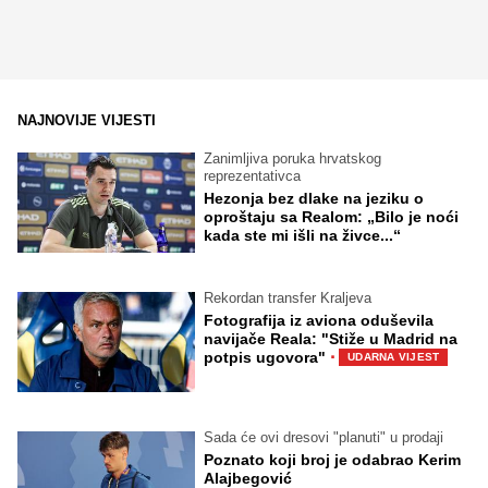
NAJNOVIJE VIJESTI
Zanimljiva poruka hrvatskog
reprezentativca
Hezonja bez dlake na jeziku o
oproštaju sa Realom: „Bilo je noći
kada ste mi išli na živce...“
Rekordan transfer Kraljeva
Fotografija iz aviona oduševila
navijače Reala: "Stiže u Madrid na
·
potpis ugovora"
UDARNA VIJEST
Sada će ovi dresovi "planuti" u prodaji
Poznato koji broj je odabrao Kerim
Alajbegović