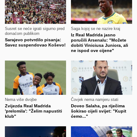
Susret se neće igrati sigurno pred
Saga kojoj se ne nazire kraj
domaćom publikom
Iz Real Madrida jasno
Sarajevo potvrdilo pisanja:
poručili Arsenalu: "Možete
Savez suspendovao Koševo!
dobiti Viniciusa Juniora, ali
ne ispod ove cijene"
Nema više dvojbe
Čovjek nema namjeru stati
Zvijezda Real Madrida
Doveo Salaha, pa riječima
'prelomila': "Želim napustiti
šokirao cijeli svijet: "Kupit
klub"
ćemo..."