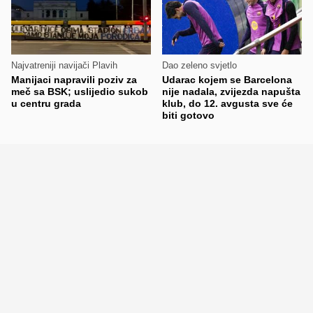
Najvatreniji navijači Plavih
Dao zeleno svjetlo
Manijaci napravili poziv za
Udarac kojem se Barcelona
meč sa BSK; uslijedio sukob
nije nadala, zvijezda napušta
u centru grada
klub, do 12. avgusta sve će
biti gotovo