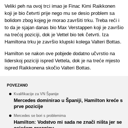
Veliki peh na ovoj trci imao je Finac Kimi Raikkonen
koji je bio četvrti prije nego mu se desio problem sa
bolidom zbog kojeg je morao završiti trku. Treba reći i
to da je sjajan danas bio Max Verstappen koji je završio
na trećoj poziciji, dok je Vettel bio tek četvrti. Iza
Hamiltona trku je završio klupski kolega Valteri Bottas.
Hamilton se nakon ove pobjede dodatno učvrstio na
liderskoj poziciji ispred Vettela, dok je na treće mjesto
ispred Raikkonena skočio Valteri Bottas.
POVEZANO
Kvalifikacije za VN Španije
Mercedes dominirao u Španiji, Hamilton kreće s
prve pozicije
Mercedes se bori s problemima
Hamilton: Vodstvo mi sada ne znači ništa jer se