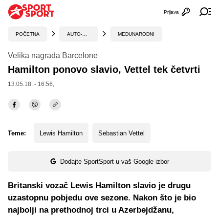
Prijava
Otvori profi
Ot
POČETNA
AUTO-MOTO
MEĐUNARODNI
Velika nagrada Barcelone
Hamilton ponovo slavio, Vettel tek četvrti
13.05.18. - 16:56,
Teme:
Lewis Hamilton
Sebastian Vettel
Dodajte SportSport u vaš Google izbor
Britanski vozač Lewis Hamilton slavio je drugu
uzastopnu pobjedu ove sezone. Nakon što je bio
najbolji na prethodnoj trci u Azerbejdžanu,