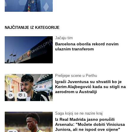
NAJČITANIJE IZ KATEGORIJE
Jačaju tim
Barcelona oborila rekord novim
ulaznim transferom
Prelijepe scene u Perthu
Igrači Juventusa su shvatili ko je
Kerim Alajbegović kada su stigli na
aerodrom u Australiji
1
Saga kojoj se ne nazire kraj
Iz Real Madrida jasno poručili
Arsenalu: "Možete dobiti Viniciusa
Juniora, ali ne ispod ove cijene"