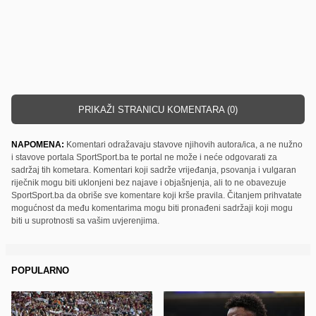
PRIKAŽI STRANICU KOMENTARA (0)
NAPOMENA:
Komentari odražavaju stavove njihovih autora/ica, a ne nužno
i stavove portala SportSport.ba te portal ne može i neće odgovarati za
sadržaj tih kometara. Komentari koji sadrže vrijeđanja, psovanja i vulgaran
riječnik mogu biti uklonjeni bez najave i objašnjenja, ali to ne obavezuje
SportSport.ba da obriše sve komentare koji krše pravila. Čitanjem prihvatate
mogućnost da među komentarima mogu biti pronađeni sadržaji koji mogu
biti u suprotnosti sa vašim uvjerenjima.
POPULARNO