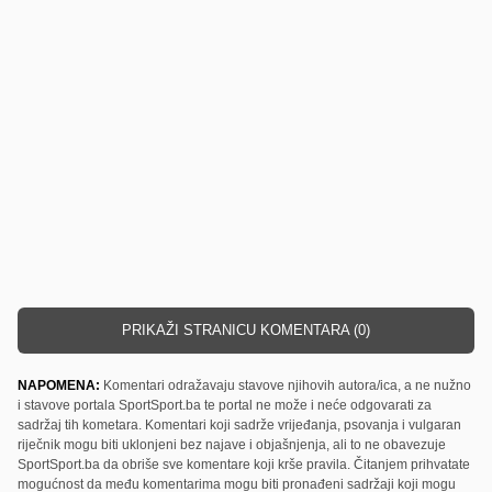
PRIKAŽI STRANICU KOMENTARA (0)
NAPOMENA:
Komentari odražavaju stavove njihovih autora/ica, a ne nužno
i stavove portala SportSport.ba te portal ne može i neće odgovarati za
sadržaj tih kometara. Komentari koji sadrže vrijeđanja, psovanja i vulgaran
riječnik mogu biti uklonjeni bez najave i objašnjenja, ali to ne obavezuje
SportSport.ba da obriše sve komentare koji krše pravila. Čitanjem prihvatate
mogućnost da među komentarima mogu biti pronađeni sadržaji koji mogu