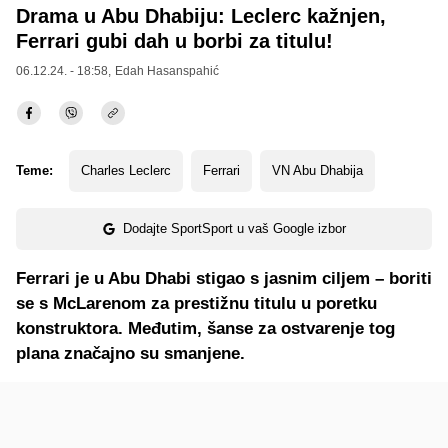
Drama u Abu Dhabiju: Leclerc kažnjen,
Ferrari gubi dah u borbi za titulu!
06.12.24. - 18:58,
Edah Hasanspahić
Teme:
Charles Leclerc
Ferrari
VN Abu Dhabija
Dodajte SportSport u vaš Google izbor
Ferrari je u Abu Dhabi stigao s jasnim ciljem – boriti
se s McLarenom za prestižnu titulu u poretku
konstruktora. Međutim, šanse za ostvarenje tog
plana značajno su smanjene.