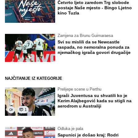
Četvrto ljeto zaredom Trg slobode
postaje Naše mjesto - Bingo Ljetno
kino Tuzla
Zamjena za Brunu Guimaraesa
Svi su mislili da se Newcastle
raspada, no nemoralna ponuda za
njemačkog igrača govori drugačije
NAJČITANIJE IZ KATEGORIJE
Prelijepe scene u Perthu
Igrači Juventusa su shvatili ko je
Kerim Alajbegović kada su stigli na
aerodrom u Australiji
1
Odluka je pala
Sapunici je došao kraj: Rodri