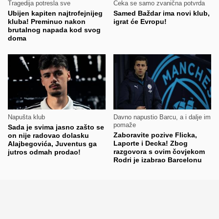
Tragedija potresla sve
Čeka se samo zvanična potvrda
Ubijen kapiten najtrofejnijeg
Samed Baždar ima novi klub,
kluba! Preminuo nakon
igrat će Evropu!
brutalnog napada kod svog
doma
Napušta klub
Davno napustio Barcu, a i dalje im
pomaže
Sada je svima jasno zašto se
Zaboravite pozive Flicka,
on nije radovao dolasku
Laporte i Decka! Zbog
Alajbegovića, Juventus ga
razgovora s ovim čovjekom
jutros odmah prodao!
Rodri je izabrao Barcelonu