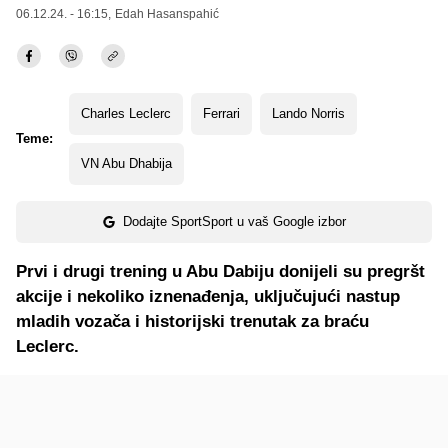
06.12.24. - 16:15,
Edah Hasanspahić
Charles Leclerc
Ferrari
Lando Norris
Teme:
VN Abu Dhabija
Dodajte SportSport u vaš Google izbor
Prvi i drugi trening u Abu Dabiju donijeli su pregršt
akcije i nekoliko iznenađenja, uključujući nastup
mladih vozača i historijski trenutak za braću
Leclerc.