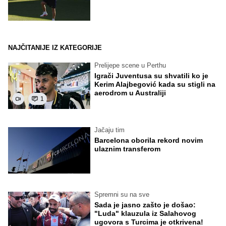
NAJČITANIJE IZ KATEGORIJE
Prelijepe scene u Perthu
Igrači Juventusa su shvatili ko je
Kerim Alajbegović kada su stigli na
aerodrom u Australiji
1
Jačaju tim
Barcelona oborila rekord novim
ulaznim transferom
Spremni su na sve
Sada je jasno zašto je došao:
"Luda" klauzula iz Salahovog
ugovora s Turcima je otkrivena!