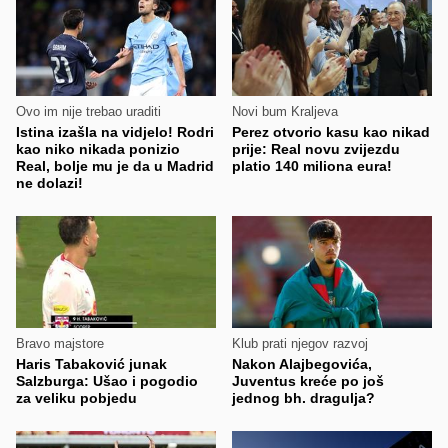
Ovo im nije trebao uraditi
Novi bum Kraljeva
Istina izašla na vidjelo! Rodri
Perez otvorio kasu kao nikad
kao niko nikada ponizio
prije: Real novu zvijezdu
Real, bolje mu je da u Madrid
platio 140 miliona eura!
ne dolazi!
Bravo majstore
Klub prati njegov razvoj
Haris Tabaković junak
Nakon Alajbegovića,
Salzburga: Ušao i pogodio
Juventus kreće po još
za veliku pobjedu
jednog bh. dragulja?