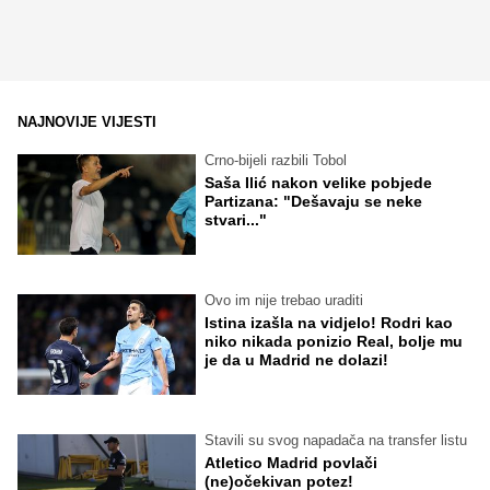
NAJNOVIJE VIJESTI
Crno-bijeli razbili Tobol
Saša Ilić nakon velike pobjede
Partizana: "Dešavaju se neke
stvari..."
Ovo im nije trebao uraditi
Istina izašla na vidjelo! Rodri kao
niko nikada ponizio Real, bolje mu
je da u Madrid ne dolazi!
Stavili su svog napadača na transfer listu
Atletico Madrid povlači
(ne)očekivan potez!