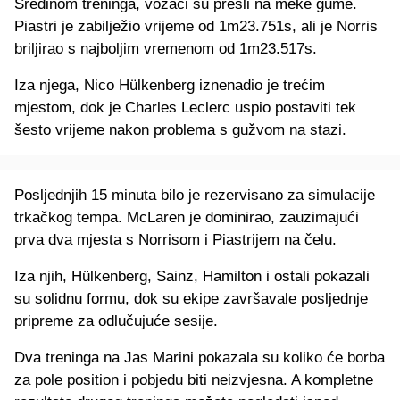
Sredinom treninga, vozači su prešli na meke gume.
Piastri je zabilježio vrijeme od 1m23.751s, ali je Norris
briljirao s najboljim vremenom od 1m23.517s.
Iza njega, Nico Hülkenberg iznenadio je trećim
mjestom, dok je Charles Leclerc uspio postaviti tek
šesto vrijeme nakon problema s gužvom na stazi.
Posljednjih 15 minuta bilo je rezervisano za simulacije
trkačkog tempa. McLaren je dominirao, zauzimajući
prva dva mjesta s Norrisom i Piastrijem na čelu.
Iza njih, Hülkenberg, Sainz, Hamilton i ostali pokazali
su solidnu formu, dok su ekipe završavale posljednje
pripreme za odlučujuće sesije.
Dva treninga na Jas Marini pokazala su koliko će borba
za pole position i pobjedu biti neizvjesna. A kompletne