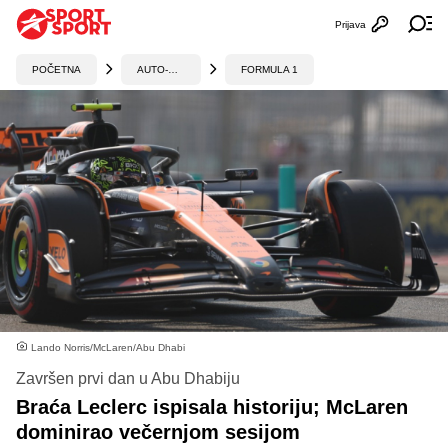
Prijava
Otvori profi
Ot
POČETNA
AUTO-MOTO
FORMULA 1
Lando Norris/McLaren/Abu Dhabi
Završen prvi dan u Abu Dhabiju
Braća Leclerc ispisala historiju; McLaren
dominirao večernjom sesijom