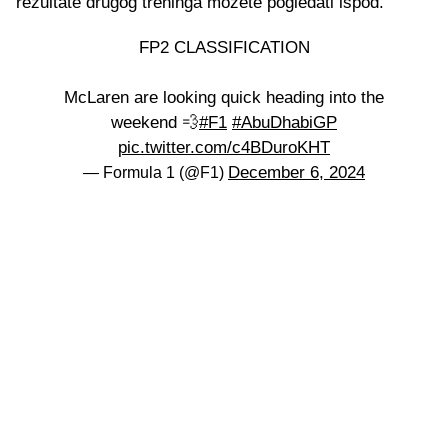
rezultate drugog treninga možete pogledati ispod.
FP2 CLASSIFICATION
McLaren are looking quick heading into the
weekend 💨
#F1
#AbuDhabiGP
pic.twitter.com/c4BDuroKHT
December 6, 2024
— Formula 1 (@F1)