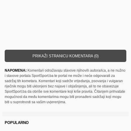
PRIKAŽI STRANICU KOMENTARA (0)
NAPOMENA:
Komentari odražavaju stavove njihovih autora/ica, a ne nužno
i stavove portala SportSport.ba te portal ne može i neće odgovarati za
sadržaj tih kometara. Komentari koji sadrže vrijeđanja, psovanja i vulgaran
riječnik mogu biti uklonjeni bez najave i objašnjenja, ali to ne obavezuje
SportSport.ba da obriše sve komentare koji krše pravila. Čitanjem prihvatate
mogućnost da među komentarima mogu biti pronađeni sadržaji koji mogu
biti u suprotnosti sa vašim uvjerenjima.
POPULARNO