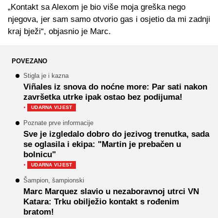
„Kontakt sa Alexom je bio više moja greška nego
njegova, jer sam samo otvorio gas i osjetio da mi zadnji
kraj bježi“, objasnio je Marc.
POVEZANO
Stigla je i kazna
Viñales iz snova do noćne more: Par sati nakon
završetka utrke ipak ostao bez podijuma!
·
UDARNA VIJEST
Poznate prve informacije
Sve je izgledalo dobro do jezivog trenutka, sada
se oglasila i ekipa: "Martin je prebačen u
bolnicu"
·
UDARNA VIJEST
Šampion, šampionski
Marc Marquez slavio u nezaboravnoj utrci VN
Katara: Trku obilježio kontakt s rođenim
bratom!