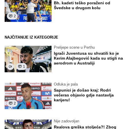
Bh. kadeti teško poraženi od
Švedske u drugom kolu
2
NAJČITANIJE IZ KATEGORIJE
Prelijepe scene u Perthu
Igrači Juventusa su shvatili ko je
Kerim Alajbegović kada su stigli na
aerodrom u Australiji
1
Odluka je pala
Sapunici je došao kraj: Rodri
večeras objavio gdje nastavlja
karijeru!
2
Nije zadovoljan
Realova greška stoljeća?! Zbog