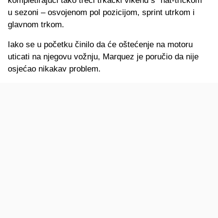
kompletirajući tako treći trkački vikend s “hat-trickom”
u sezoni – osvojenom pol pozicijom, sprint utrkom i
glavnom trkom.
Iako se u početku činilo da će oštećenje na motoru
uticati na njegovu vožnju, Marquez je poručio da nije
osjećao nikakav problem.