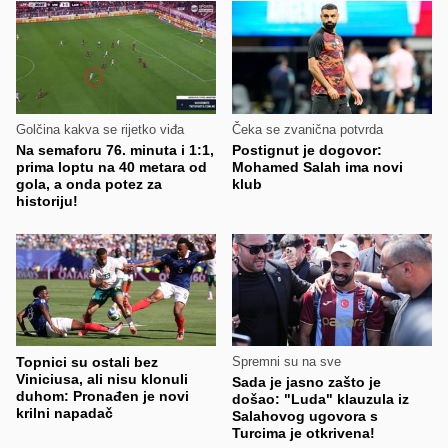
Golčina kakva se rijetko viđa
Čeka se zvanična potvrda
Na semaforu 76. minuta i 1:1,
Postignut je dogovor:
prima loptu na 40 metara od
Mohamed Salah ima novi
gola, a onda potez za
klub
historiju!
Topnici su ostali bez
Spremni su na sve
Viniciusa, ali nisu klonuli
Sada je jasno zašto je
duhom: Pronađen je novi
došao: "Luda" klauzula iz
krilni napadač
Salahovog ugovora s
Turcima je otkrivena!