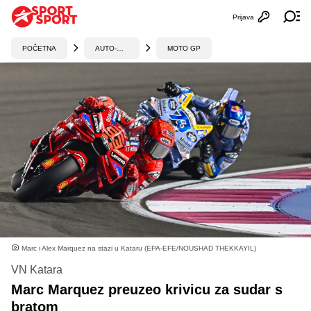
Prijava
Otvori profi
Ot
POČETNA
AUTO-MOTO
MOTO GP
Marc i Alex Marquez na stazi u Kataru (EPA-EFE/NOUSHAD THEKKAYIL)
VN Katara
Marc Marquez preuzeo krivicu za sudar s
bratom