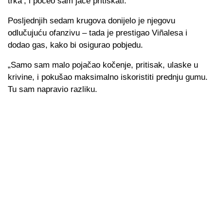
trka’, i počeo sam jače pritiskati.“
Posljednjih sedam krugova donijelo je njegovu
odlučujuću ofanzivu – tada je prestigao Viñalesa i
dodao gas, kako bi osigurao pobjedu.
„Samo sam malo pojačao kočenje, pritisak, ulaske u
krivine, i pokušao maksimalno iskoristiti prednju gumu.
Tu sam napravio razliku.