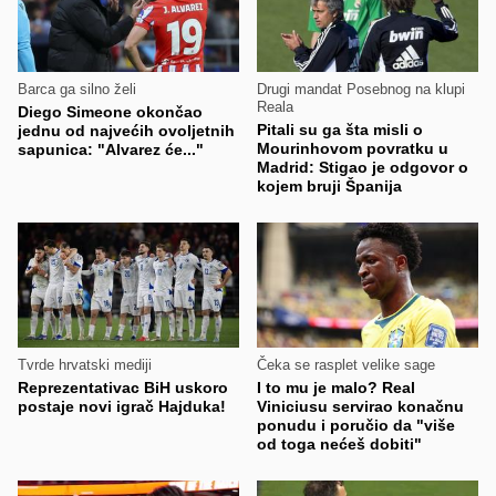
Barca ga silno želi
Drugi mandat Posebnog na klupi
Reala
Diego Simeone okončao
Pitali su ga šta misli o
jednu od najvećih ovoljetnih
Mourinhovom povratku u
sapunica: "Alvarez će..."
Madrid: Stigao je odgovor o
kojem bruji Španija
Tvrde hrvatski mediji
Čeka se rasplet velike sage
Reprezentativac BiH uskoro
I to mu je malo? Real
postaje novi igrač Hajduka!
Viniciusu servirao konačnu
ponudu i poručio da "više
od toga nećeš dobiti"