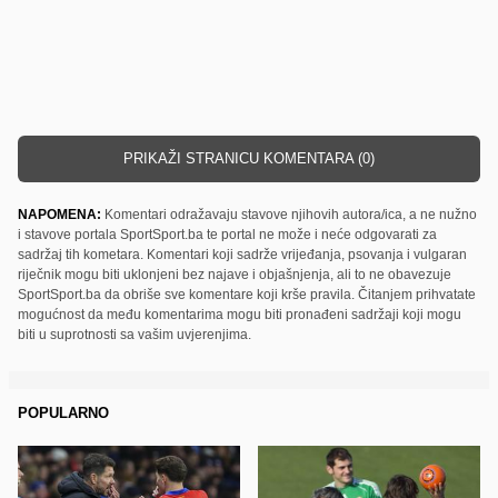
PRIKAŽI STRANICU KOMENTARA (0)
NAPOMENA:
Komentari odražavaju stavove njihovih autora/ica, a ne nužno
i stavove portala SportSport.ba te portal ne može i neće odgovarati za
sadržaj tih kometara. Komentari koji sadrže vrijeđanja, psovanja i vulgaran
riječnik mogu biti uklonjeni bez najave i objašnjenja, ali to ne obavezuje
SportSport.ba da obriše sve komentare koji krše pravila. Čitanjem prihvatate
mogućnost da među komentarima mogu biti pronađeni sadržaji koji mogu
biti u suprotnosti sa vašim uvjerenjima.
POPULARNO