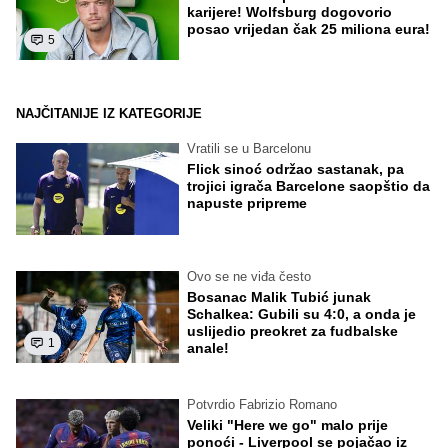
karijere! Wolfsburg dogovorio
posao vrijedan čak 25 miliona eura!
5
NAJČITANIJE IZ KATEGORIJE
Vratili se u Barcelonu
Flick sinoć održao sastanak, pa
trojici igrača Barcelone saopštio da
napuste pripreme
Ovo se ne viđa često
Bosanac Malik Tubić junak
Schalkea: Gubili su 4:0, a onda je
uslijedio preokret za fudbalske
1
anale!
Potvrdio Fabrizio Romano
Veliki "Here we go" malo prije
ponoći - Liverpool se pojačao iz