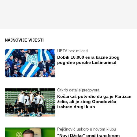
NAJNOVIJE VIJESTI
UEFA bez milosti
Dobili 10.000 eura kazne zbog
pogrdne poruke Lešinarima!
Otkrio detalje pregovora
Košarkaš potvrdio da ga je Partizan
želio, ali je zbog Obradovića
izabrao drugi klub
Pejčinović uskoro u novom klubu
"Novi Džeko" pred transferom