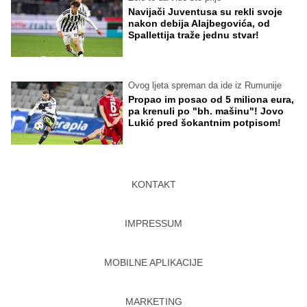
Navijači Juventusa su rekli svoje
nakon debija Alajbegovića, od
Spallettija traže jednu stvar!
Ovog ljeta spreman da ide iz Rumunije
Propao im posao od 5 miliona eura,
pa krenuli po "bh. mašinu"! Jovo
Lukić pred šokantnim potpisom!
KONTAKT
IMPRESSUM
MOBILNE APLIKACIJE
MARKETING