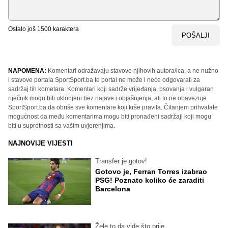
Ostalo još
1500
karaktera
POŠALJI
NAPOMENA:
Komentari odražavaju stavove njihovih autora/ica, a ne nužno
i stavove portala SportSport.ba te portal ne može i neće odgovarati za
sadržaj tih kometara. Komentari koji sadrže vrijeđanja, psovanja i vulgaran
riječnik mogu biti uklonjeni bez najave i objašnjenja, ali to ne obavezuje
SportSport.ba da obriše sve komentare koji krše pravila. Čitanjem prihvatate
mogućnost da među komentarima mogu biti pronađeni sadržaji koji mogu
biti u suprotnosti sa vašim uvjerenjima.
NAJNOVIJE VIJESTI
Transfer je gotov!
Gotovo je, Ferran Torres izabrao
PSG! Poznato koliko će zaraditi
Barcelona
Žele to da vide što prije