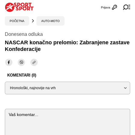
Prijava
Otvori profi
Ot
POČETNA
AUTO-MOTO
Donesena odluka
NASCAR konačno prelomio: Zabranjene zastave
Konfederacije
KOMENTARI (0)
Sortiraj
Komentar