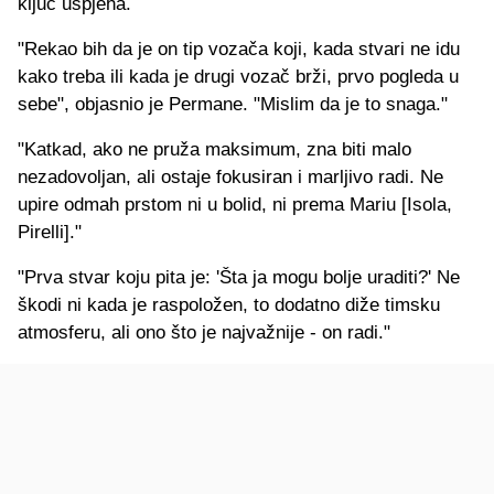
ključ uspjeha.
"Rekao bih da je on tip vozača koji, kada stvari ne idu
kako treba ili kada je drugi vozač brži, prvo pogleda u
sebe", objasnio je Permane. "Mislim da je to snaga."
"Katkad, ako ne pruža maksimum, zna biti malo
nezadovoljan, ali ostaje fokusiran i marljivo radi. Ne
upire odmah prstom ni u bolid, ni prema Mariu [Isola,
Pirelli]."
"Prva stvar koju pita je: 'Šta ja mogu bolje uraditi?' Ne
škodi ni kada je raspoložen, to dodatno diže timsku
atmosferu, ali ono što je najvažnije - on radi."