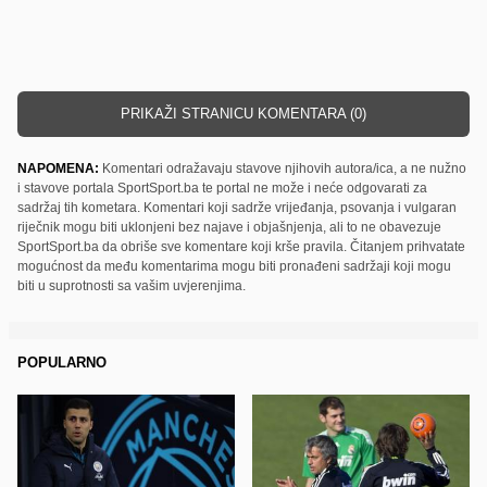
PRIKAŽI STRANICU KOMENTARA (0)
NAPOMENA:
Komentari odražavaju stavove njihovih autora/ica, a ne nužno
i stavove portala SportSport.ba te portal ne može i neće odgovarati za
sadržaj tih kometara. Komentari koji sadrže vrijeđanja, psovanja i vulgaran
riječnik mogu biti uklonjeni bez najave i objašnjenja, ali to ne obavezuje
SportSport.ba da obriše sve komentare koji krše pravila. Čitanjem prihvatate
mogućnost da među komentarima mogu biti pronađeni sadržaji koji mogu
biti u suprotnosti sa vašim uvjerenjima.
POPULARNO