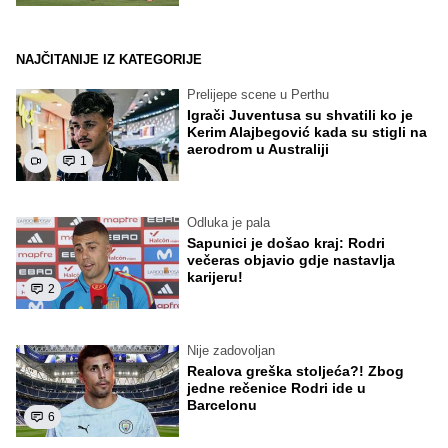
NAJČITANIJE IZ KATEGORIJE
Prelijepe scene u Perthu
Igrači Juventusa su shvatili ko je
Kerim Alajbegović kada su stigli na
aerodrom u Australiji
1
Odluka je pala
Sapunici je došao kraj: Rodri
večeras objavio gdje nastavlja
karijeru!
2
Nije zadovoljan
Realova greška stoljeća?! Zbog
jedne rečenice Rodri ide u
Barcelonu
6