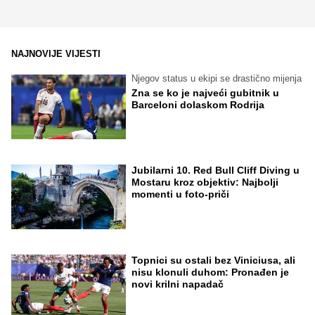
NAJNOVIJE VIJESTI
Njegov status u ekipi se drastično mijenja
Zna se ko je najveći gubitnik u
Barceloni dolaskom Rodrija
Jubilarni 10. Red Bull Cliff Diving u
Mostaru kroz objektiv: Najbolji
momenti u foto-priči
Topnici su ostali bez Viniciusa, ali
nisu klonuli duhom: Pronađen je
novi krilni napadač