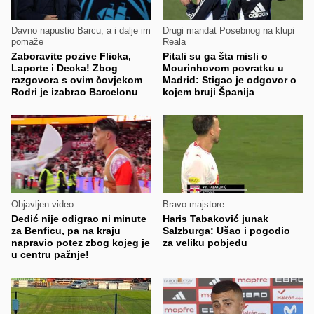
Davno napustio Barcu, a i dalje im
Drugi mandat Posebnog na klupi
pomaže
Reala
Zaboravite pozive Flicka,
Pitali su ga šta misli o
Laporte i Decka! Zbog
Mourinhovom povratku u
razgovora s ovim čovjekom
Madrid: Stigao je odgovor o
Rodri je izabrao Barcelonu
kojem bruji Španija
Objavljen video
Bravo majstore
Dedić nije odigrao ni minute
Haris Tabaković junak
za Benficu, pa na kraju
Salzburga: Ušao i pogodio
napravio potez zbog kojeg je
za veliku pobjedu
u centru pažnje!