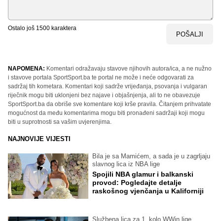
Ostalo još
1500
karaktera
POŠALJI
NAPOMENA:
Komentari odražavaju stavove njihovih autora/ica, a ne nužno
i stavove portala SportSport.ba te portal ne može i neće odgovarati za
sadržaj tih kometara. Komentari koji sadrže vrijeđanja, psovanja i vulgaran
riječnik mogu biti uklonjeni bez najave i objašnjenja, ali to ne obavezuje
SportSport.ba da obriše sve komentare koji krše pravila. Čitanjem prihvatate
mogućnost da među komentarima mogu biti pronađeni sadržaji koji mogu
biti u suprotnosti sa vašim uvjerenjima.
NAJNOVIJE VIJESTI
Bila je sa Mamićem, a sada je u zagrljaju
slavnog lica iz NBA lige
Spojili NBA glamur i balkanski
provod: Pogledajte detalje
raskošnog vjenčanja u Kaliforniji
Službena lica za 1. kolo WWin lige