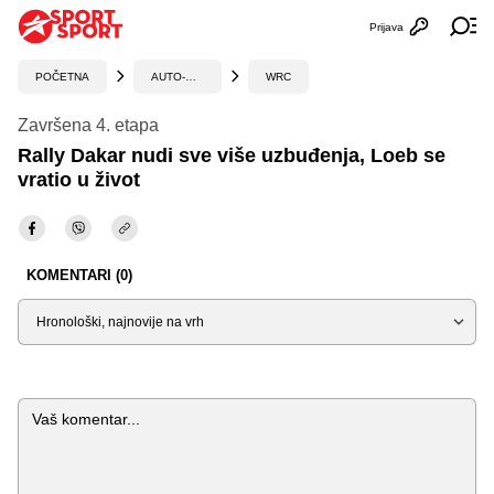
Prijava
Otvori profi
Ot
POČETNA
AUTO-MOTO
WRC
Završena 4. etapa
Rally Dakar nudi sve više uzbuđenja, Loeb se
vratio u život
KOMENTARI (0)
Sortiraj
Komentar