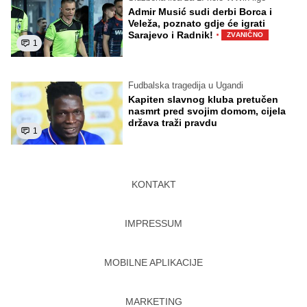
Admir Musić sudi derbi Borca i
Veleža, poznato gdje će igrati
·
Sarajevo i Radnik!
ZVANIČNO
1
Fudbalska tragedija u Ugandi
Kapiten slavnog kluba pretučen
nasmrt pred svojim domom, cijela
država traži pravdu
1
KONTAKT
IMPRESSUM
MOBILNE APLIKACIJE
MARKETING