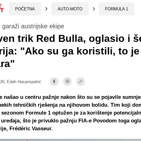
POČETNA
AUTO-MOTO
FORMULA 1
garaži austrijske ekipe
ven trik Red Bulla, oglasio i š
ija: "Ako su ga koristili, to je
ra"
:26,
Edah Hasanspahić
e našao u centru pažnje nakon što su se pojavile sumnje
nekih tehničkih rješenja na njihovom bolidu. Tim koji do
sezonom Formule 1 optužen je za korištenje potencijal
 uređaja, što je privuklo pažnju FIA-e Povodom toga ogla
ije, Frédéric Vasseur.