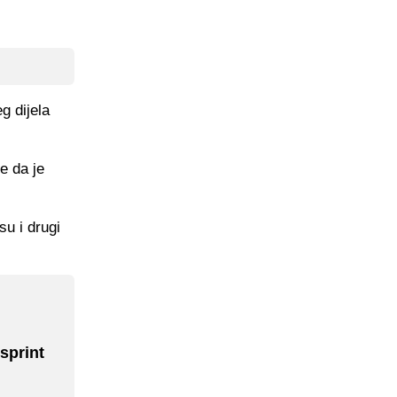
g dijela
e da je
su i drugi
sprint