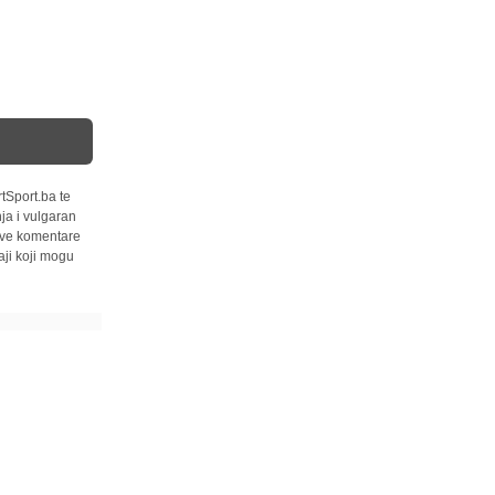
tSport.ba te
ja i vulgaran
 sve komentare
ji koji mogu