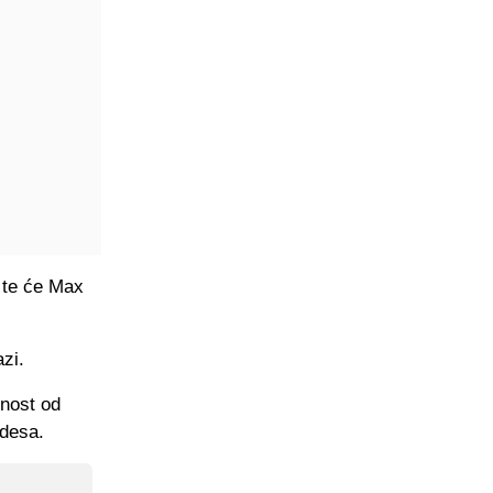
 te će Max
zi.
dnost od
edesa.