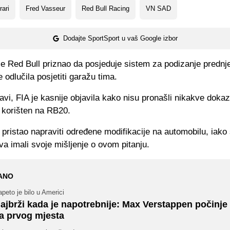
rari
Fred Vasseur
Red Bull Racing
VN SAD
Dodajte SportSport u vaš Google izbor
e Red Bull priznao da posjeduje sistem za podizanje prednje
e odlučila posjetiti garažu tima.
javi, FIA je kasnije objavila kako nisu pronašli nikakve dokaz
 korišten na RB20.
e pristao napraviti određene modifikacije na automobilu, iako 
va imali svoje mišljenje o ovom pitanju.
ANO
peto je bilo u Americi
ajbrži kada je napotrebnije: Max Verstappen počinje 
a prvog mjesta