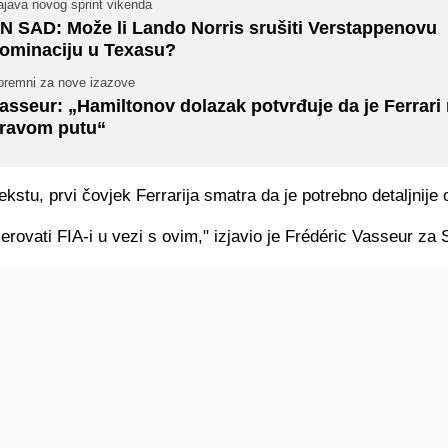
ajava novog sprint vikenda
N SAD: Može li Lando Norris srušiti Verstappenovu
ominaciju u Texasu?
premni za nove izazove
asseur: „Hamiltonov dolazak potvrđuje da je Ferrari
ravom putu“
kstu, prvi čovjek Ferrarija smatra da je potrebno detaljnije 
rovati FIA-i u vezi s ovim," izjavio je Frédéric Vasseur za 