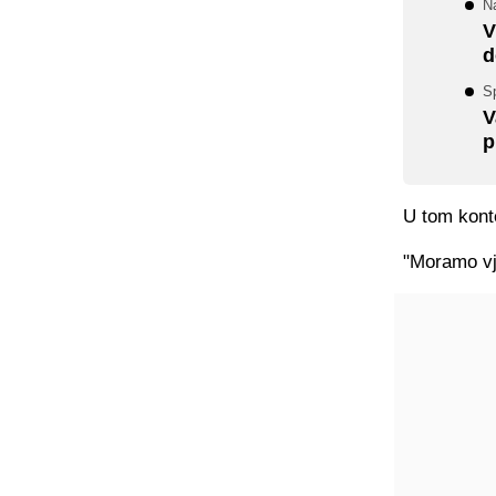
N
V
d
S
V
p
U tom konte
"Moramo vje