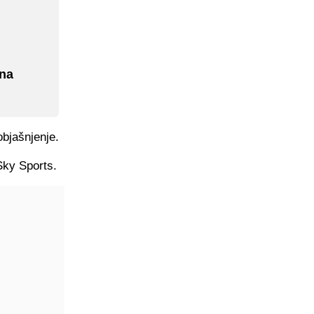
 na
objašnjenje.
Sky Sports.