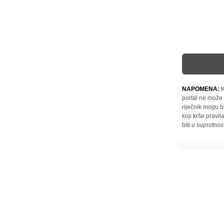
NAPOMENA:
K
portal ne može 
riječnik mogu b
koji krše pravi
biti u suprotnos