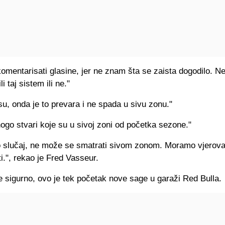
omentarisati glasine, jer ne znam šta se zaista dogodilo. N
ili taj sistem ili ne."
esu, onda je to prevara i ne spada u sivu zonu."
go stvari koje su u sivoj zoni od početka sezone."
o slučaj, ne može se smatrati sivom zonom. Moramo vjerovat
i.", rekao je Fred Vasseur.
e sigurno, ovo je tek početak nove sage u garaži Red Bulla.