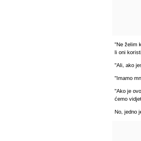
"Ne želim k
li oni korist
"Ali, ako j
"Imamo mno
"Ako je ov
ćemo vidjet
No, jedno j