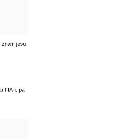
e znam jesu
i FIA-i, pa