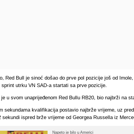
 Red Bull je sinoć došao do prve pol pozicije još od Imole,
sprint utrku VN SAD-a startati sa prve pozicije.
 je u svom unaprijeđenom Red Bullu RB20, bio najbrži na sta
m sekundama kvalifikacija postavio najbrže vrijeme, uz pre
 sekundi ispred brže vrijeme od Georgea Russella iz Merc
Napeto je bilo u Americi