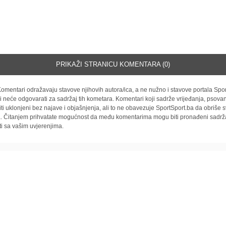
PRIKAŽI STRANICU KOMENTARA (0)
omentari odražavaju stavove njihovih autora/ica, a ne nužno i stavove portala Spor
i neće odgovarati za sadržaj tih kometara. Komentari koji sadrže vrijeđanja, psovan
iti uklonjeni bez najave i objašnjenja, ali to ne obavezuje SportSport.ba da obriše
la. Čitanjem prihvatate mogućnost da među komentarima mogu biti pronađeni sadrža
ti sa vašim uvjerenjima.