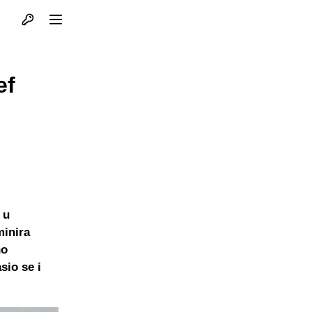
Otvori profil
Otvori meni
ef
 u
minira
no
sio se i