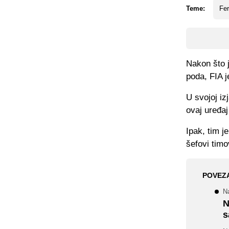
Teme:
Fer
Nakon što j
poda, FIA j
U svojoj iz
ovaj uređaj
Ipak, tim j
šefovi timo
POVEZ
Na
N
s