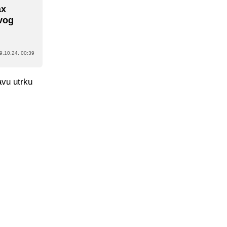
ax
rvog
9.10.24. 00:39
avu utrku