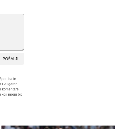
POŠALJI
Sport.ba te
a i vulgaran
sve komentare
 koji mogu biti