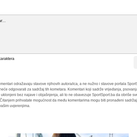
araktera
mentari odražavaju stavove njihovih autora/ica, a ne nužno i stavove portala Sport
 neće odgovarati za sadržaj tih kometara. Komentari koji sadrže vrijeđanja, psovanj
i uklonjeni bez najave i objašnjenja, ali to ne obavezuje SportSport.ba da obriše 
a. Čitanjem prihvatate mogućnost da među komentarima mogu biti pronađeni sadržaji
 vašim uvjerenjima.