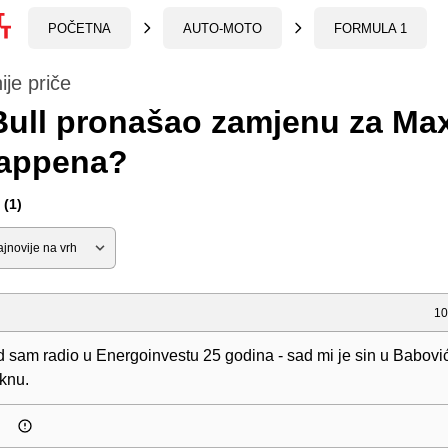
POČETNA
AUTO-MOTO
FORMULA 1
ije priče
Bull pronašao zamjenu za Ma
tappena?
(1)
10
 sam radio u Energoinvestu 25 godina - sad mi je sin u Babov
aknu.