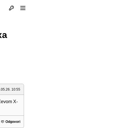
Otvori profil
Otvori meni
xa
.05.26. 10:55
ićevom X-
Odgovori