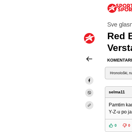
Sve glasn
Red 
Vers
KOMENTARI 
Sortiraj
selma11
Pamtim kad
Y-Z-u po j
0
0