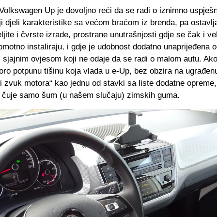
 Volkswagen Up je dovoljno reći da se radi o iznimno uspje
i djeli karakteristike sa većom braćom iz brenda, pa ostavlj
jite i čvrste izrade, prostrane unutrašnjosti gdje se čak i vel
omotno instaliraju, i gdje je udobnost dodatno unaprijeđena 
i sjajnim ovjesom koji ne odaje da se radi o malom autu. Ak
ro potpunu tišinu koja vlada u e-Up, bez obzira na ugrađenu
i zvuk motora“ kao jednu od stavki sa liste dodatne opreme,
 čuje samo šum (u našem slučaju) zimskih guma.