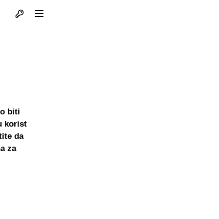
Otvori profil
Otvori meni
o biti
 korist
ite da
na za