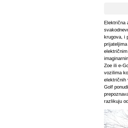
Električna 
svakodnevni
krugova, i 
prijateljima
električnim
imaginarni
Zoe ili e-G
vozilima k
električnih
Golf ponudi
prepoznava
razlikuju o