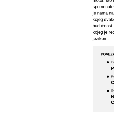
motor, što 
spomenute 
je nama na 
kojeg svak
budućnost.
kojeg je re
jezikom.
POVEZ
Pr
P
Po
C
Sv
N
C