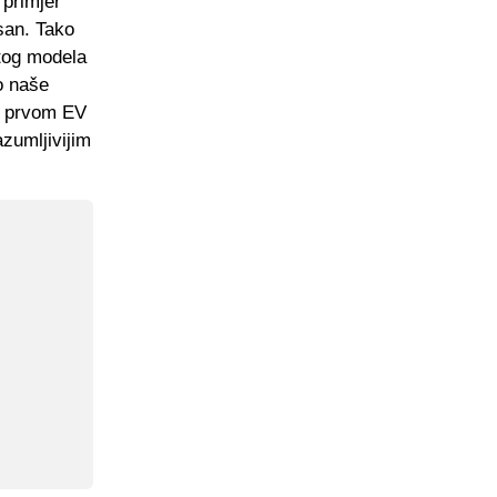
 primjer
san. Tako
atog modela
o naše
 o prvom EV
azumljivijim
i