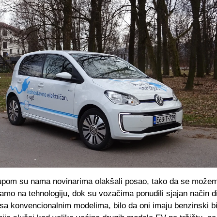
upom su nama novinarima olakšali posao, tako da se može
samo na tehnologiju, dok su vozačima ponudili sjajan način d
a konvencionalnim modelima, bilo da oni imaju benzinski bil