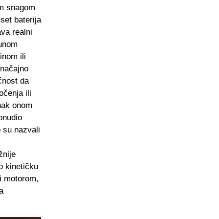
jom snagom
set baterija
va realni
punom
nom ili
značajno
ćnost da
čenja ili
dnak onom
ponudio
 su nazvali
žnije
o kinetičku
či motorom,
a