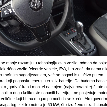
 se manje razumiju u tehnologiju ovih vozila, odmah da poja
električno vozilo (electric vehicle, EV), i to znači da nema n
nutrašnjim sagorijevanjem, već se pogoni isključivo putem
ra koji pogonsku energiju crpi iz baterije. Da budemo banal
nako „gorivo“ kao i mobitel na kojem (najvjerovatnije) čitate o
onoliko dugo koliko ste napunili bateriju, i ne posjeduje moto
 veličine koji bi mu mogao pomoći da se kreće. Ako govorim
naga tog elektromotora je 60 kW, što izraženo u tradicional