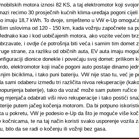
mobilskih motora iznosi 82 KS, a taj elektromotor koji svo
azi recimo 30 prosječnih kućnih klima-uređaja pogoni cijeli 
no imaju 18,7 kWh. To dvoje, smješteno u VW e-Up omoguća
šim uslovima od 120 - 150 km, kada vožnju započnete sa 
Jednako kao i kod uobičajenih motora, ako vozite većom brzi
brzavate, i ovdje će potrošnja biti veća i samim tim domet 
ruge strane, za razliku od običnih auta, EV auta imaju mogu
nfiguraciji dionice donekle i povećaju svoj domet: prilikom ko
brdo, elektromotor koji inače pogoni auto postaje dinamo je
jim biciklima, i tako puni bateriju. VW nije stao tu, već je 
 sami odaberu između tri različita nivoa rekuperacije (kako
opunjenja baterije), tako da vozač može sam putem ručice
 mjenjača odabrati viši nivo rekuperacije i tako postići sna
terije putem jačeg kočenja motorom. Da bi potpuno iskoristi
uta u pokretu, VW je podesio e-Up da što je moguće više ko
 kočnicama, te na taj način koristi svako usporenje vozila z
u, bilo da se radi o kočenju ili vožnji bez gasa.