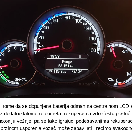
ći tome da se dopunjena baterija odmah na centralnom LCD 
oz dodatne kilometre dometa, rekuperacija vrlo često posluž
otoniju vožnje, pa se tako igrajući podešavanjima rekuperac
 brzinom usporenja vozač može zabavljati i recimo svakod