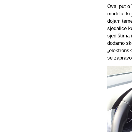
Ovaj put o
modelu, koj
dojam temel
sjedalice k
sjedištima 
dodamo sko
„elektronsk
se zapravo