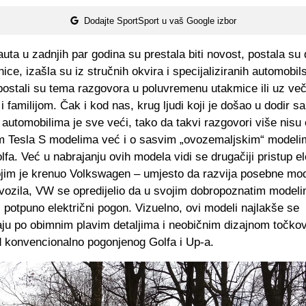
Dodajte SportSport u vaš Google izbor
auta u zadnjih par godina su prestala biti novost, postala su
ce, izašla su iz stručnih okvira i specijaliziranih automobil
postali su tema razgovora u poluvremenu utakmice ili uz ve
 i familijom. Čak i kod nas, krug ljudi koji je došao u dodir sa
 automobilima je sve veći, tako da takvi razgovori više nisu 
m Tesla S modelima već i o sasvim „ovozemaljskim“ modeli
olfa. Već u nabrajanju ovih modela vidi se drugačiji pristup e
ojim je krenuo Volkswagen – umjesto da razvija posebne mo
 vozila, VW se opredijelio da u svojim dobropoznatim modeli
 potpuno električni pogon. Vizuelno, ovi modeli najlakše se
ju po obimnim plavim detaljima i neobičnim dizajnom točko
d konvencionalno pogonjenog Golfa i Up-a.