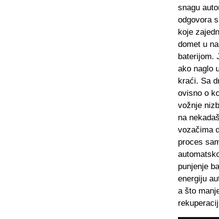
snagu auto
odgovora sn
koje zajed
domet u na
baterijom. 
ako naglo u
kraći. Sa d
ovisno o ko
vožnje niz
na nekadašn
vozačima da
proces sam
automatskog
punjenje ba
energiju a
a što manje
rekuperacij