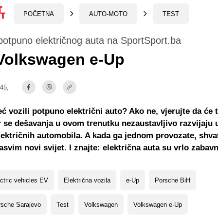
POČETNA
AUTO-MOTO
TEST
 potpuno električnog auta na SportSport.ba
 Volkswagen e-Up
:45,
eć vozili potpuno električni auto? Ako ne, vjerujte da će t
r se dešavanja u ovom trenutku nezaustavljivo razvijaju u
ektričnih automobila. A kada ga jednom provozate, shvat
asvim novi svijet. I znajte: električna auta su vrlo zabav
ctric vehicles EV
Električna vozila
e-Up
Porsche BiH
rsche Sarajevo
Test
Volkswagen
Volkswagen e-Up