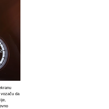
ekranu
i vozaču da
ije,
nevno