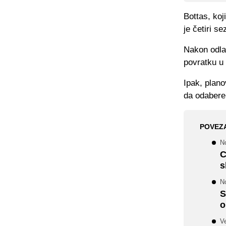
Bottas, koj
je četiri s
Nakon odla
povratku u 
Ipak, plano
da odabere 
POVEZ
N
C
s
No
S
o
Ve