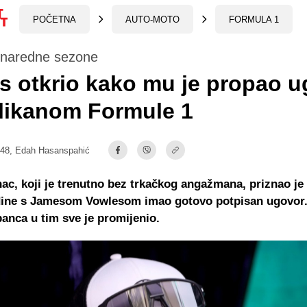
POČETNA
AUTO-MOTO
FORMULA 1
 naredne sezone
s otkrio kako mu je propao 
likanom Formule 1
:48,
Edah Hasanspahić
nac, koji je trenutno bez trkačkog angažmana, priznao je 
dine s Jamesom Vowlesom imao gotovo potpisan ugovor
anca u tim sve je promijenio.