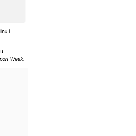
inu i
zu
port Week
.