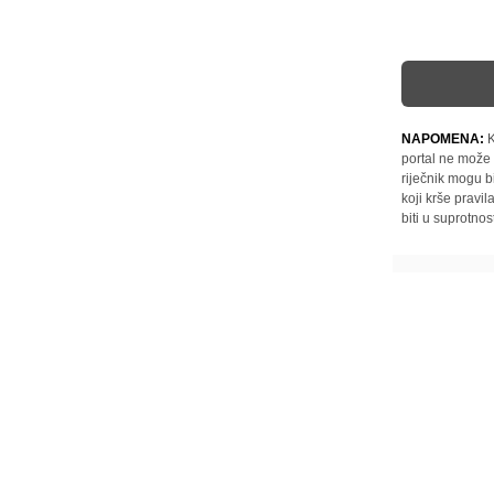
NAPOMENA:
K
portal ne može 
riječnik mogu b
koji krše pravi
biti u suprotnos