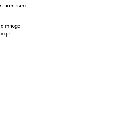
nos prenesen
nio mnogo
io je