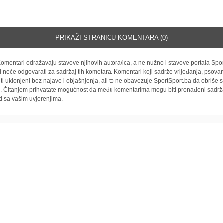
PRIKAŽI STRANICU KOMENTARA (0)
omentari odražavaju stavove njihovih autora/ica, a ne nužno i stavove portala Spor
i neće odgovarati za sadržaj tih kometara. Komentari koji sadrže vrijeđanja, psovan
iti uklonjeni bez najave i objašnjenja, ali to ne obavezuje SportSport.ba da obriše
la. Čitanjem prihvatate mogućnost da među komentarima mogu biti pronađeni sadrža
ti sa vašim uvjerenjima.