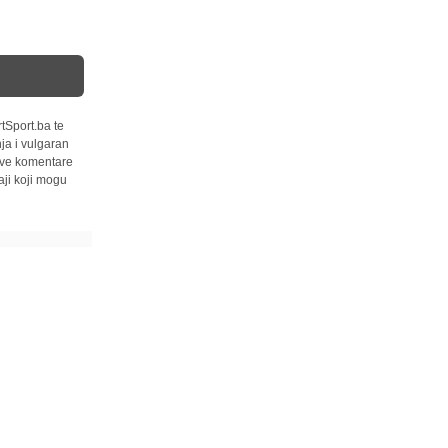
tSport.ba te
ja i vulgaran
 sve komentare
ji koji mogu