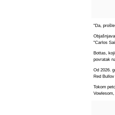
"Da, prošle
Objašnjavaj
"Carlos Sai
Bottas, ko
povratak na
Od 2026. go
Red Bullov
Tokom peto
Vowlesom, 