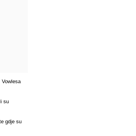
aj Vowlesa
i su
te gdje su