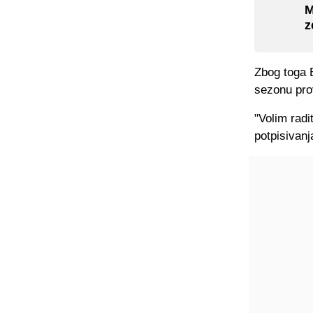
M
z
Zbog toga B
sezonu pro
"Volim radi
potpisivanj