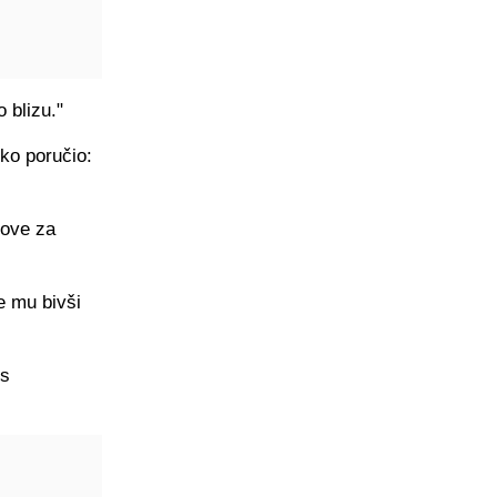
 blizu."
tko poručio:
nove za
e mu bivši
 s