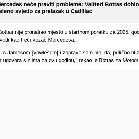
ercedes neće praviti probleme: Valtteri Bottas dobio
eleno svjetlo za prelazak u Cadillac
ottas nije pronašao mjesto u startnom poretku za 2025. god
vodi kao treći vozač Mercedesa.
ti s Jamesom [Vowlesom] i zapravo sam bio, da, prilično bli
a ugovora s njima za ovu godinu," rekao je Bottas za
Motors