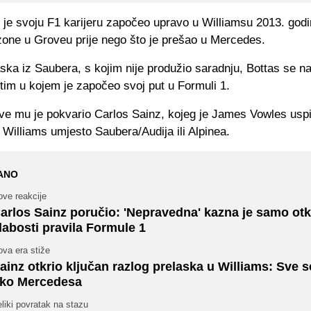
i je svoju F1 karijeru započeo upravo u Williamsu 2013. god
ezone u Groveu prije nego što je prešao u Mercedes.
ska iz Saubera, s kojim nije produžio saradnju, Bottas se n
tim u kojem je započeo svoj put u Formuli 1.
ve mu je pokvario Carlos Sainz, kojeg je James Vowles uspio
Williams umjesto Saubera/Audija ili Alpinea.
ANO
ove reakcije
arlos Sainz poručio: 'Nepravedna' kazna je samo otk
labosti pravila Formule 1
va era stiže
ainz otkrio ključan razlog prelaska u Williams: Sve se
ko Mercedesa
liki povratak na stazu