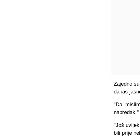
Zajedno su 
danas jasno
"Da, mislim
napredak."
"Još uvijek
bili prije n