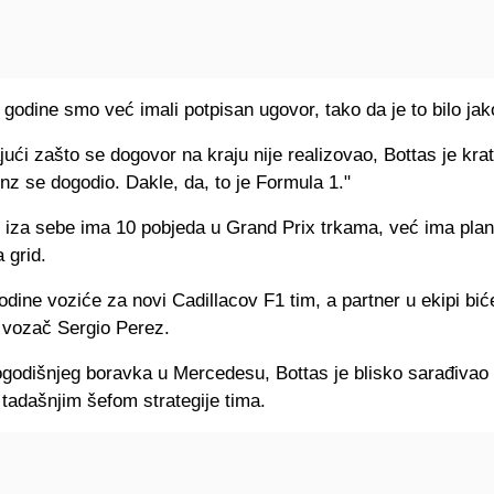
 godine smo već imali potpisan ugovor, tako da je to bilo jako
ući zašto se dogovor na kraju nije realizovao, Bottas je kra
nz se dogodio. Dakle, da, to je Formula 1."
ji iza sebe ima 10 pobjeda u Grand Prix trkama, već ima pla
 grid.
dine voziće za novi Cadillacov F1 tim, a partner u ekipi bić
 vozač Sergio Perez.
godišnjeg boravka u Mercedesu, Bottas je blisko sarađivao
tadašnjim šefom strategije tima.