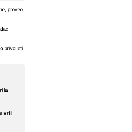
ine, proveo
adao
 privoljeti
rila
 vrti