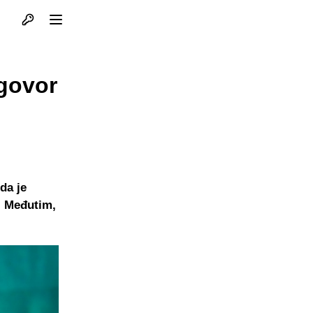
Otvori profil
Otvori meni
ugovor
da je
. Međutim,