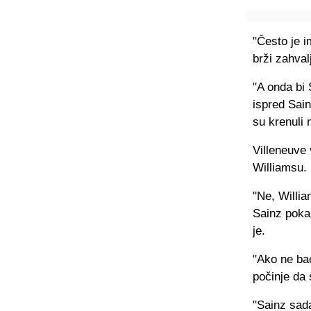
"Često je i
brži zahval
"A onda bi 
ispred Sain
su krenuli 
Villeneuve 
Williamsu.
"Ne, Willia
Sainz pokaz
je.
"Ako ne bac
počinje da 
"Sainz sad