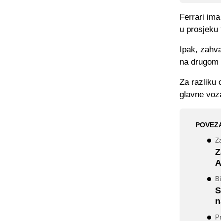
Ferrari ima
u prosjeku 
Ipak, zahv
na drugom 
Za razliku 
glavne voz
POVEZ
Z
Z
A
Bi
S
n
P