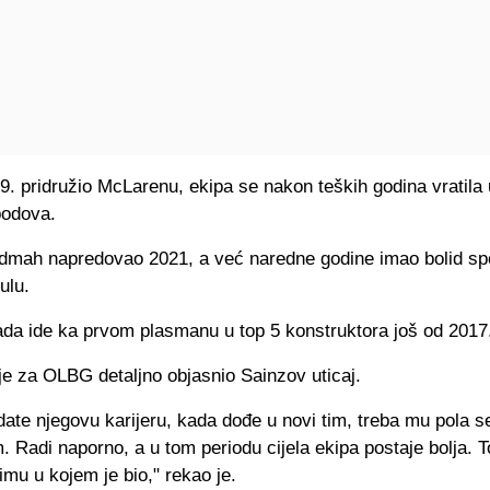
9. pridružio McLarenu, ekipa se nakon teških godina vratila
bodova.
 odmah napredovao 2021, a već naredne godine imao bolid s
ulu.
ada ide ka prvom plasmanu u top 5 konstruktora još od 2017
je za OLBG detaljno objasnio Sainzov uticaj.
ate njegovu karijeru, kada dođe u novi tim, treba mu pola 
m. Radi naporno, a u tom periodu cijela ekipa postaje bolja. T
mu u kojem je bio," rekao je.