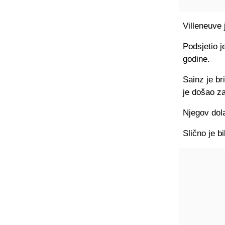
Villeneuve 
Podsjetio j
godine.
Sainz je br
je došao z
Njegov dol
Slično je b