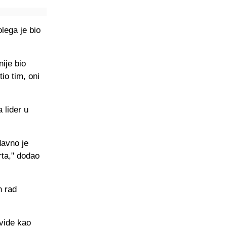
olega je bio
ije bio
io tim, oni
 lider u
davno je
rta," dodao
n rad
vide kao