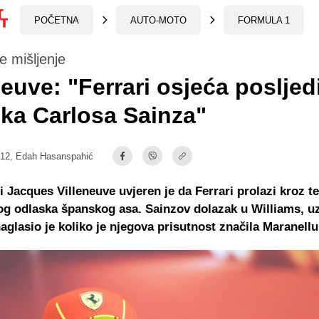
POČETNA
AUTO-MOTO
FORMULA 1
e mišljenje
neuve: "Ferrari osjeća posljed
ka Carlosa Sainza"
:12,
Edah Hasanspahić
 Jacques Villeneuve uvjeren je da Ferrari prolazi kroz t
og odlaska španskog asa. Sainzov dolazak u Williams, u
aglasio je koliko je njegova prisutnost značila Maranellu