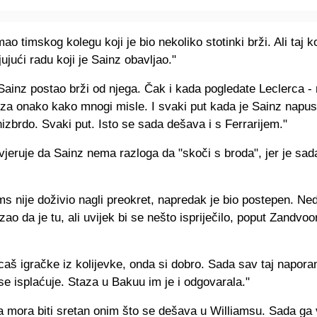
mao timskog kolegu koji je bio nekoliko stotinki brži. Ali taj k
jujući radu koji je Sainz obavljao."
Sainz postao brži od njega. Čak i kada pogledate Leclerca - n
za onako kako mnogi misle. I svaki put kada je Sainz napust
nizbrdo. Svaki put. Isto se sada dešava i s Ferrarijem."
vjeruje da Sainz nema razloga da "skoči s broda", jer je sada
ms nije doživio nagli preokret, napredak je bio postepen. Ne
ao da je tu, ali uvijek bi se nešto ispriječilo, poput Zandvoo
aš igračke iz kolijevke, onda si dobro. Sada sav taj napora
se isplaćuje. Staza u Bakuu im je i odgovarala."
a mora biti sretan onim što se dešava u Williamsu. Sada ga 