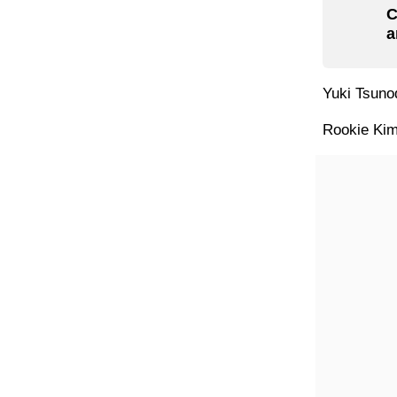
C
a
Yuki Tsuno
Rookie Kimi