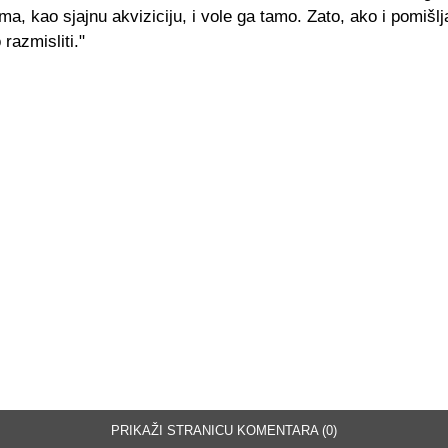
tima, kao sjajnu akviziciju, i vole ga tamo. Zato, ako i pomišl
razmisliti."
PRIKAŽI STRANICU KOMENTARA (0)