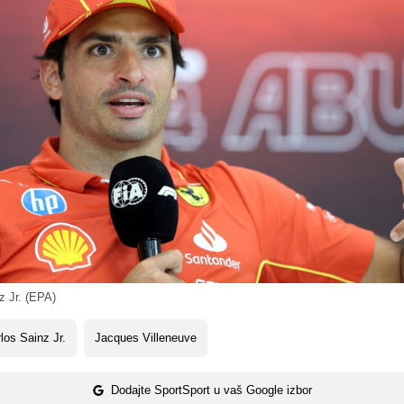
z Jr. (EPA)
los Sainz Jr.
Jacques Villeneuve
Dodajte SportSport u vaš Google izbor