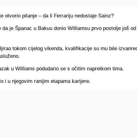
je otvorio pitanje – da li Ferrariju nedostaje Sainz?
e da je Španac u Bakuu donio Williamsu prvo postolje još od
iljirao tokom cijelog vikenda, kvalifikacije su mu bile izvanre
asluženo.
azak u Williams podudario se s očitim napretkom tima.
ilo i u njegovim ranijim etapama karijere.