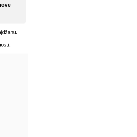
 nove
ejdžanu.
osti.