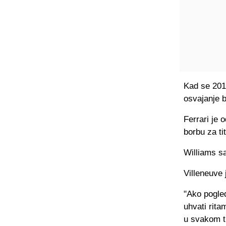
Kad se 201
osvajanje 
Ferrari je
borbu za tit
Williams s
Villeneuve 
"Ako pogled
uhvati rita
u svakom ti