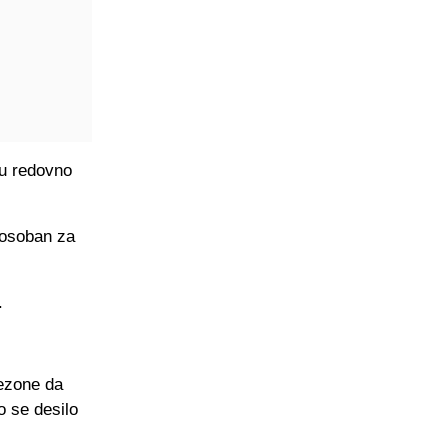
 u redovno
posoban za
.
sezone da
o se desilo