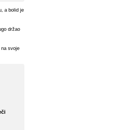
, a bolid je
ugo držao
o na svoje
eči