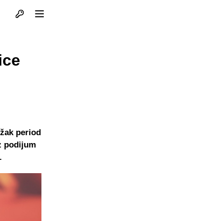
Otvori profil
Otvori meni
ice
ežak period
z podijum
.