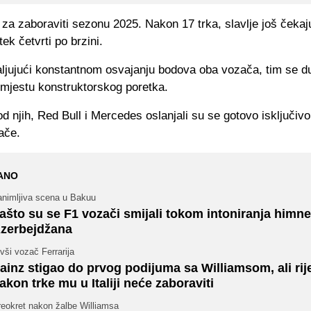
 za zaboraviti sezonu 2025. Nakon 17 trka, slavlje još čekaju
tek četvrti po brzini.
aljujući konstantnom osvajanju bodova oba vozača, tim se d
mjestu konstruktorskog poretka.
od njih, Red Bull i Mercedes oslanjali su se gotovo isključiv
ače.
ANO
animljiva scena u Bakuu
ašto su se F1 vozači smijali tokom intoniranja himne
zerbejdžana
vši vozač Ferrarija
ainz stigao do prvog podijuma sa Williamsom, ali rij
akon trke mu u Italiji neće zaboraviti
reokret nakon žalbe Williamsa