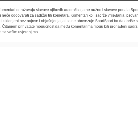
omentari odražavaju stavove njihovih autora/ica, a ne nužno i stavove portala Spor
i neće odgovarati za sadržaj tih kometara. Komentari koji sadrže vrijeđanja, psovan
iti uklonjeni bez najave i objašnjenja, ali to ne obavezuje SportSport.ba da obriše
la. Čitanjem prihvatate mogućnost da među komentarima mogu biti pronađeni sadrža
ti sa vašim uvjerenjima.