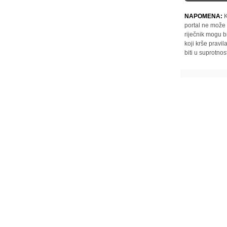
NAPOMENA:
K
portal ne može 
riječnik mogu b
koji krše pravi
biti u suprotnos