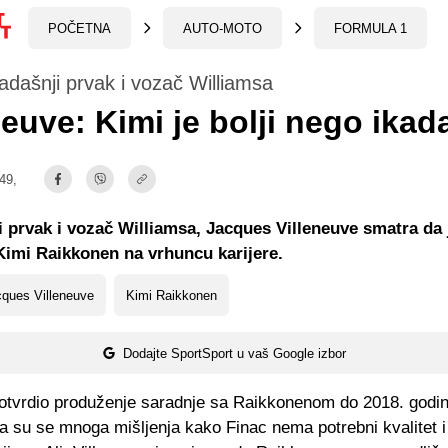
POČETNA
AUTO-MOTO
FORMULA 1
adašnji prvak i vozač Williamsa
neuve: Kimi je bolji nego ikad
:49,
 prvak i vozač Williamsa, Jacques Villeneuve smatra da 
 Kimi Raikkonen na vrhuncu karijere.
ques Villeneuve
Kimi Raikkonen
Dodajte SportSport u vaš Google izbor
 potvrdio produženje saradnje sa Raikkonenom do 2018. godi
la su se mnoga mišljenja kako Finac nema potrebni kvalitet i