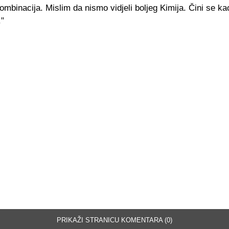
mbinacija. Mislim da nismo vidjeli boljeg Kimija. Čini se kao
."
PRIKAŽI STRANICU KOMENTARA (0)