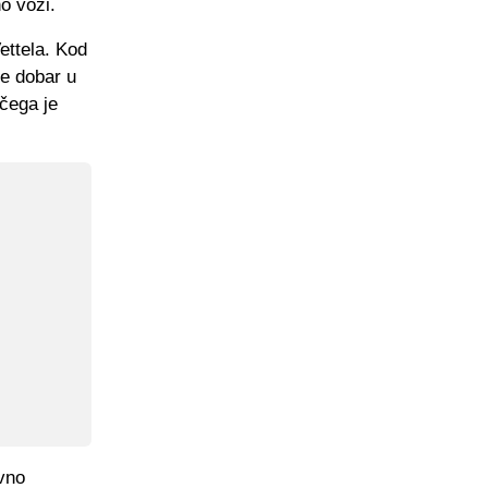
o vozi.
ettela. Kod
de dobar u
 čega je
vno