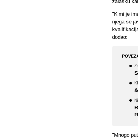
zalasku kar
"Kimi je im
njega se ja
kvalifikaci
dodao:
POVEZ
Za
S
Ki
&
N
R
r
"Mnogo put