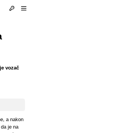
Otvori profil
Otvori meni
a
je vozač
ne, a nakon
 da je na