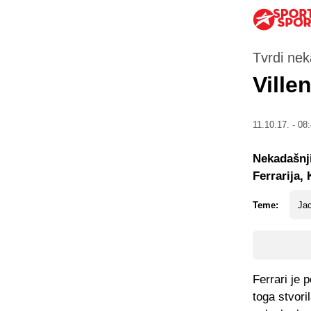
Tvrdi nek
Ville
11.10.17. - 08
Nekadašnji
Ferrarija,
Teme:
Jac
Ferrari je
toga stvori