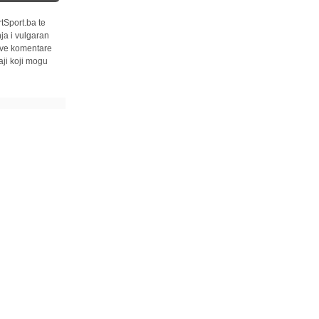
tSport.ba te
ja i vulgaran
 sve komentare
ji koji mogu