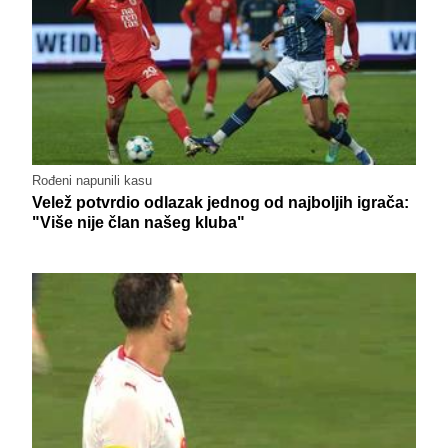
Rođeni napunili kasu
Velež potvrdio odlazak jednog od najboljih igrača:
"Više nije član našeg kluba"