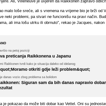
ijere. Ali, Villeneuve je uvjeren da Raikkonen zapravo odličn
ao malo loše sreće, ali s vremena na vrijeme bio je brži od V
ve neki problemi, pa stvari ne funcionišu na pravi način. Bu
jama, ali ima lošu utrku ili obrnuto", rekao je Jacques, nakon
ANO
vršio na petoj poziciji
va preticanja Raikkonena u Japanu
mi Raikkonen tvrdi kako je situacija daleko od idelanog
quot;Moramo otkriti gdje leži problem&quot;
ije danas vozio zbog problema sa bolidom
aikkonen: Siguran sam da bih danas napravio dobar
ezultat
a je pokazao da može biti dobar kao Vettel. Oni su jednosta