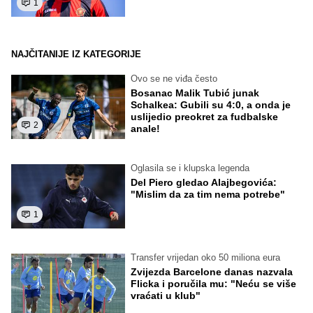
1
NAJČITANIJE IZ KATEGORIJE
Ovo se ne viđa često
Bosanac Malik Tubić junak
Schalkea: Gubili su 4:0, a onda je
uslijedio preokret za fudbalske
2
anale!
Oglasila se i klupska legenda
Del Piero gledao Alajbegovića:
"Mislim da za tim nema potrebe"
1
Transfer vrijedan oko 50 miliona eura
Zvijezda Barcelone danas nazvala
Flicka i poručila mu: "Neću se više
vraćati u klub"