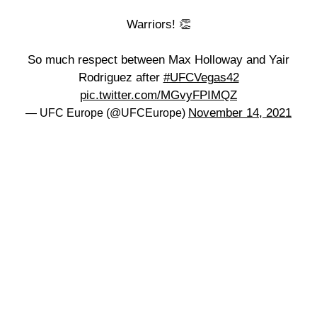
Warriors! 👏
So much respect between Max Holloway and Yair
Rodriguez after
#UFCVegas42
pic.twitter.com/MGvyFPIMQZ
November 14, 2021
— UFC Europe (@UFCEurope)