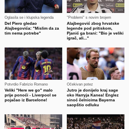
Oglasila se i klupska legenda
"Problemi" s novim brojem
Del Piero gledao
Alajbegović zbog hrvatske
Alajbegovića: "Mislim da za
legende pod pritiskom,
tim nema potrebe"
Pjanić ga brani: "Bio je veliki
igrač, ali..."
Potvrdio Fabrizio Romano
Očekivan potez
Veliki "Here we go" malo
Jutro je donijelo kraj sage
prije ponoći - Liverpool se
oko Harryja Kanea! Englez
pojačao iz Barcelone!
sinoć čelnicima Bayerna
saopštio odluku