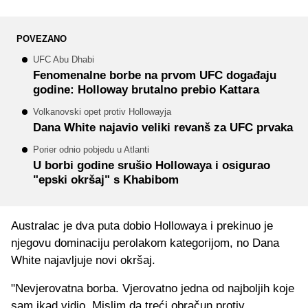
POVEZANO
UFC Abu Dhabi
Fenomenalne borbe na prvom UFC događaju
godine: Holloway brutalno prebio Kattara
Volkanovski opet protiv Hollowayja
Dana White najavio veliki revanš za UFC prvaka
Porier odnio pobjedu u Atlanti
U borbi godine srušio Hollowaya i osigurao
"epski okršaj" s Khabibom
Australac je dva puta dobio Hollowaya i prekinuo je
njegovu dominaciju perolakom kategorijom, no Dana
White najavljuje novi okršaj.
"Nevjerovatna borba. Vjerovatno jedna od najboljih koje
sam ikad vidio. Mislim da treći obračun protiv