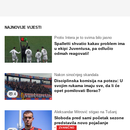
NAJNOVIJE VIJESTI
Protiv Intera je to svima bilo jasno
Spalletti shvatio kakav problem ima
u ekipi Juventusa, pa odlučio
odmah reagovati!
Nakon sinoćnjeg skandala
Disciplinska komisija na potezu: U
svojim rukama imaju sve, da li će
opet pomilovati Borac?
4
Aleksandar Mitrović stigao na Tušanj
Sloboda pred sami početak sezone
predstavila novo pojačanje
·
ZVANIČNO