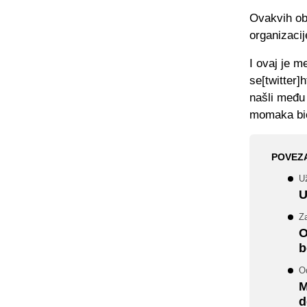
Ovakvih obr
organizaci
I ovaj je m
se[twitter]
našli među 
momaka bio
POVEZ
U
U
Z
O
b
Od
M
d