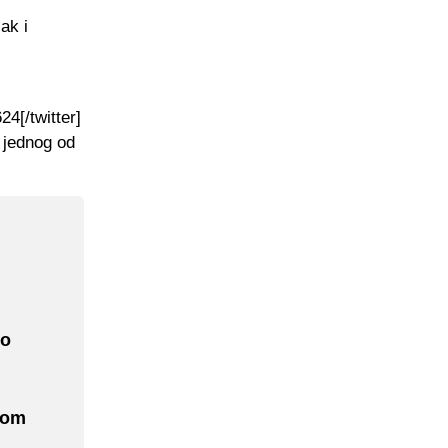
ak i
4[/twitter]
a jednog od
io
nom