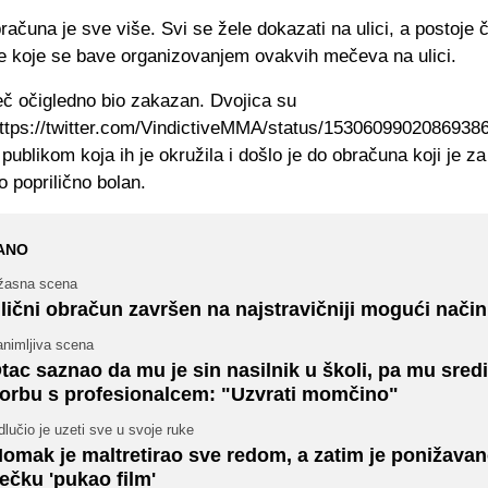
ačuna je sve više. Svi se žele dokazati na ulici, a postoje č
je koje se bave organizovanjem ovakvih mečeva na ulici.
eč očigledno bio zakazan. Dvojica su
https://twitter.com/VindictiveMMA/status/153060990208693862
publikom koja ih je okružila i došlo je do obračuna koji je z
 poprilično bolan.
ANO
žasna scena
lični obračun završen na najstravičniji mogući način
animljiva scena
tac saznao da mu je sin nasilnik u školi, pa mu sred
orbu s profesionalcem: "Uzvrati momčino"
lučio je uzeti sve u svoje ruke
omak je maltretirao sve redom, a zatim je ponižava
ečku 'pukao film'