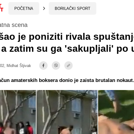
POČETNA
BORILAČKI SPORT
atna scena
ao je poniziti rivala spuštan
 a zatim su ga 'sakupljali' po u
:02,
Midhat Šljivak
ačun amaterskih boksera donio je zaista brutalan nokaut