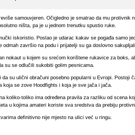
previše samouvjeren. Očigledno je smatrao da mu protivnik 
psolutno ništa, pa je u jednom trenutku spustio ruke.
 mučki iskoristio. Poslao je udarac kakav se pogađa samo j
e odmah završio na podu i prijatelji su ga doslovno sakupljali
n nokaut u kojem su srećom korištene rukavice za boks, ali 
 da su se odlučili sukobiti golim pesnicama.
i da su ulični obračuni posebno popularni u Evropi. Postoji č
a koja se zove Hoodfights i koja je sve jača i jača.
a koliko-toliko ima određena pravila za razliku od scena ko
jeta u kojima amateri koriste sva sredstva da prebiju protivn
arima definitivno nije mjesto na ulici već u ringu.