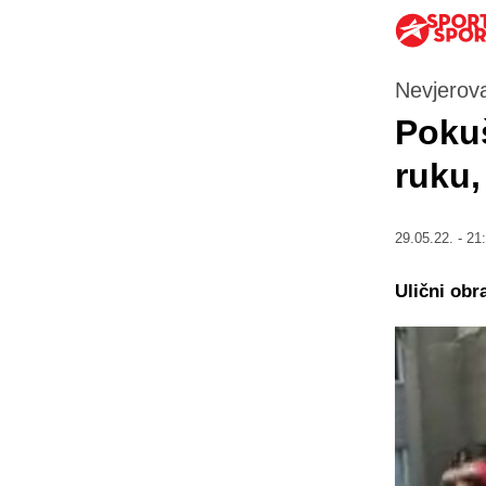
Nevjerov
Pokuš
ruku,
29.05.22. - 21
Ulični obr