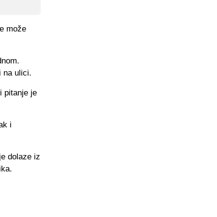
ne može
ednom.
 na ulici.
pitanje je
ak i
je dolaze iz
ika.