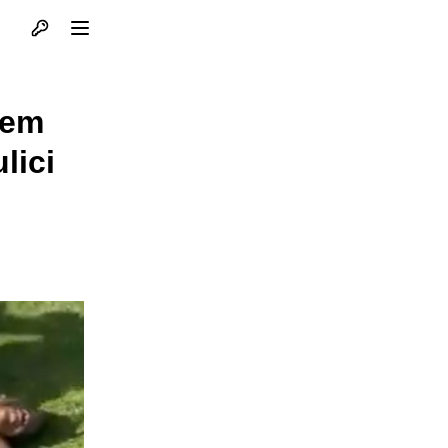
Otvori profil
Otvori meni
jem
lici
.