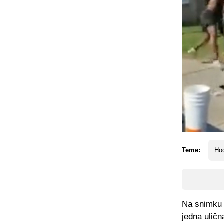
Teme:
Hoo
Na snimku k
jedna uličn