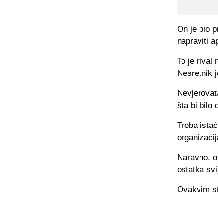
On je bio 
napraviti a
To je rival
Nesretnik j
Nevjerovata
šta bi bilo
Treba istać
organizacij
Naravno, on
ostatka svi
Ovakvim stv