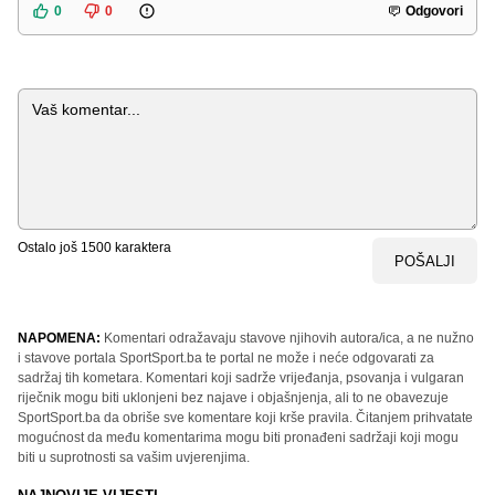
0
0
Odgovori
Komentar
Ostalo još
1500
karaktera
POŠALJI
NAPOMENA:
Komentari odražavaju stavove njihovih autora/ica, a ne nužno
i stavove portala SportSport.ba te portal ne može i neće odgovarati za
sadržaj tih kometara. Komentari koji sadrže vrijeđanja, psovanja i vulgaran
riječnik mogu biti uklonjeni bez najave i objašnjenja, ali to ne obavezuje
SportSport.ba da obriše sve komentare koji krše pravila. Čitanjem prihvatate
mogućnost da među komentarima mogu biti pronađeni sadržaji koji mogu
biti u suprotnosti sa vašim uvjerenjima.