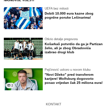
NAJNOVIJE VIJESTI
UEFA bez milosti
Dobili 10.000 eura kazne zbog
pogrdne poruke Lešinarima!
Otkrio detalje pregovora
Košarkaš potvrdio da ga je Partizan
želio, ali je zbog Obradovića
izabrao drugi klub
Pejčinović uskoro u novom klubu
"Novi Džeko" pred transferom
karijere! Wolfsburg dogovorio
posao vrijedan čak 25 miliona eura!
2
KONTAKT