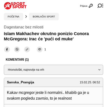
Prijava
Otvori profi
Ot
POČETNA
BORILAČKI SPORT
Dagestanac bez milosti
Islam Makhachev okrutno ponizio Conora
McGregora: Irac će 'pući od muke'
1
KOMENTARI (1)
Sortiraj
Sanska_Prangija
15.02.25. 06:52
Kakav mcgregor jeste li normalni.. khabib ga je u
svakom pogledu zavrsio, to je realnost