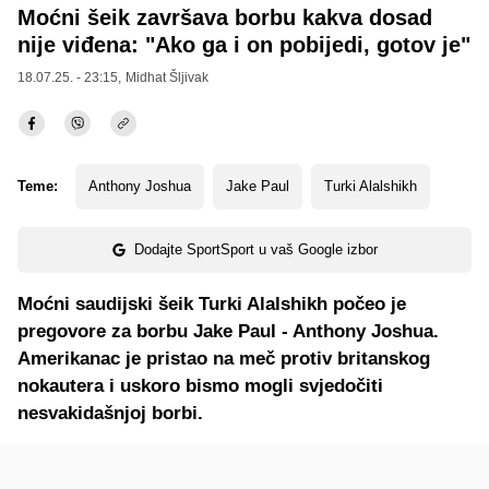
Moćni šeik završava borbu kakva dosad
nije viđena: "Ako ga i on pobijedi, gotov je"
18.07.25. - 23:15,
Midhat Šljivak
Teme:
Anthony Joshua
Jake Paul
Turki Alalshikh
Dodajte SportSport u vaš Google izbor
Moćni saudijski šeik Turki Alalshikh počeo je
pregovore za borbu Jake Paul - Anthony Joshua.
Amerikanac je pristao na meč protiv britanskog
nokautera i uskoro bismo mogli svjedočiti
nesvakidašnjoj borbi.