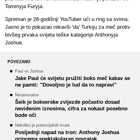
Tommyja Furyja.
Spreman je 28-godišnji YouTuber ući u ring sa svima.
Jasno je to pokazao rekavši 'da' Turkiju za meč protiv
bivšeg prvaka svijeta teške kategorije Anthonyja
Joshue.
POVEZANO
Paul vs Joshua
Jake Paul će svijetu pružiti boks meč kakav se
ne pamti: "Dovoljno je lud da to napravi"
Nevjerovatno
Šeik je bokserske zvijezde počastio dosad
neviđenim iznosima, cifra za nokaut posebno
bode oči
Nekoliko je potencijalnih rivala
Posljednji napad na tron: Anthony Joshua
priprema spektakularan povratak