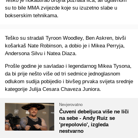
Teško je nokautirao brojna poznata lica, ali uglavnom
su to bile MMA zvijezde koje su izuzetno slabe u
bokserskim tehnikama.
Teško su stradali Tyroon Woodley, Ben Askren, bivši
košarkaš Nate Robinson, a dobio je i Mikea Perryja,
Andersona Silvu i Natea Diaza.
Prošle godine je savladao i legendarnog Mikea Tysona,
da bi prije nešto više od tri sedmice jednoglasnom
odlukom sudija pobijedio i bivšeg prvaka svijeta srednje
kategorije Julija Cesara Chaveza Juniora.
Nevjerovatno
Čuveni debeljuca više ne liči
na sebe - Andy Ruiz se
'prepolovio', izgleda
nestvarno