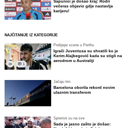
Sapunici je došao kraj: Rodri
večeras objavio gdje nastavlja
karijeru!
NAJČITANIJE IZ KATEGORIJE
Prelijepe scene u Perthu
Igrači Juventusa su shvatili ko je
Kerim Alajbegović kada su stigli na
aerodrom u Australiji
1
Jačaju tim
Barcelona oborila rekord novim
ulaznim transferom
Spremni su na sve
Sada je jasno zašto je došao: