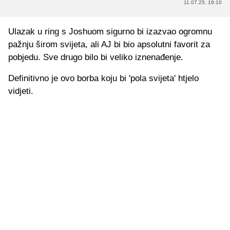
11.07.25. 19:10
Ulazak u ring s Joshuom sigurno bi izazvao ogromnu
pažnju širom svijeta, ali AJ bi bio apsolutni favorit za
pobjedu. Sve drugo bilo bi veliko iznenađenje.
Definitivno je ovo borba koju bi 'pola svijeta' htjelo
vidjeti.