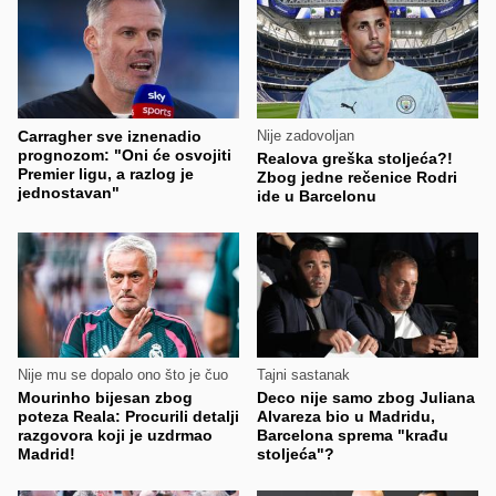
Carragher sve iznenadio
Nije zadovoljan
prognozom: "Oni će osvojiti
Realova greška stoljeća?!
Premier ligu, a razlog je
Zbog jedne rečenice Rodri
jednostavan"
ide u Barcelonu
Nije mu se dopalo ono što je čuo
Tajni sastanak
Mourinho bijesan zbog
Deco nije samo zbog Juliana
poteza Reala: Procurili detalji
Alvareza bio u Madridu,
razgovora koji je uzdrmao
Barcelona sprema "krađu
Madrid!
stoljeća"?