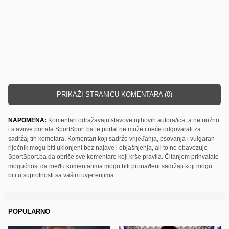
PRIKAŽI STRANICU KOMENTARA (0)
NAPOMENA:
Komentari odražavaju stavove njihovih autora/ica, a ne nužno
i stavove portala SportSport.ba te portal ne može i neće odgovarati za
sadržaj tih kometara. Komentari koji sadrže vrijeđanja, psovanja i vulgaran
riječnik mogu biti uklonjeni bez najave i objašnjenja, ali to ne obavezuje
SportSport.ba da obriše sve komentare koji krše pravila. Čitanjem prihvatate
mogućnost da među komentarima mogu biti pronađeni sadržaji koji mogu
biti u suprotnosti sa vašim uvjerenjima.
POPULARNO