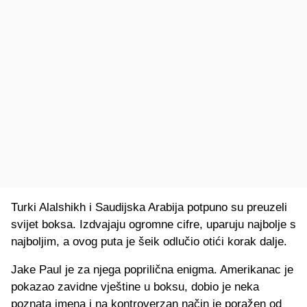
Turki Alalshikh i Saudijska Arabija potpuno su preuzeli
svijet boksa. Izdvajaju ogromne cifre, uparuju najbolje s
najboljim, a ovog puta je šeik odlučio otići korak dalje.
Jake Paul je za njega poprilična enigma. Amerikanac je
pokazao zavidne vještine u boksu, dobio je neka
poznata imena i na kontroverzan način je poražen od